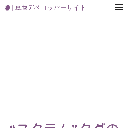
| 豆蔵デベロッパーサイト
マイクロサービス
機械学習・生成AI
アジャイル開発
フロントエンド
モデリング
統計解析
開発環境
ロボット
イベント
コンテナ
ブログ
テスト
CI/CD
OSS
学び
IoT