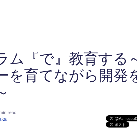
マイクロサービス
機械学習・生成AI
アジャイル開発
フロントエンド
モデリング
統計解析
開発環境
ロボット
イベント
コンテナ
ブログ
テスト
CI/CD
OSS
学び
IoT
ラム『で』教育する
ーを育てながら開発
～
min read
taka