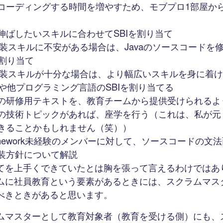
コーディングする時間を増やすため、モブプロ1部屋か
伸ばしたいスキルに合わせてSBIを割り当て
の実装スキルに不安がある場合は、Javaのソースコードを修
割り当て
の実装スキルが十分な場合は、より幅広いスキルを身に着
や他プログラミング言語のSBIを割り当てる
の研修用テキストを、教育チームから提供受けられるよ
の技術トピックがあれば、座学を行う（これは、私が元
きることかもしれません（笑））
 Framework未経験のメンバーに対して、ソースコードの
装方針について解説
てを上手くできていたとは胸を張って言えるわけではあ
ムに社員教育という要素があるときには、スクラムマス
べきときがあると思います。
ムマスターとして教育対象者（教育を受ける側）にも、