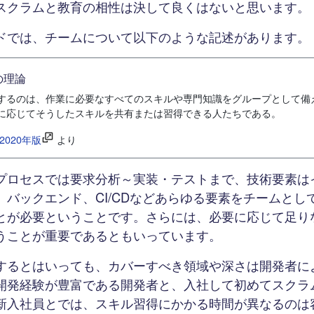
スクラムと教育の相性は決して良くはないと思います。
ドでは、チームについて以下のような記述があります。
の理論
するのは、作業に必要なすべてのスキルや専門知識をグループとして備
に応じてそうしたスキルを共有または習得できる人たちである。
2020年版
より
プロセスでは要求分析～実装・テストまで、技術要素は
、バックエンド、CI/CDなどあらゆる要素をチームとし
とが必要ということです。さらには、必要に応じて足り
うことが重要であるともいっています。
するとはいっても、カバーすべき領域や深さは開発者に
開発経験が豊富である開発者と、入社して初めてスクラ
新入社員とでは、スキル習得にかかる時間が異なるのは