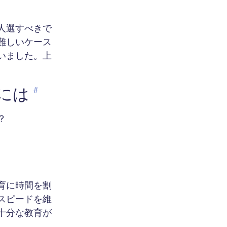
人選すべきで
難しいケース
いました。上
には
#
？
育に時間を割
スピードを維
十分な教育が