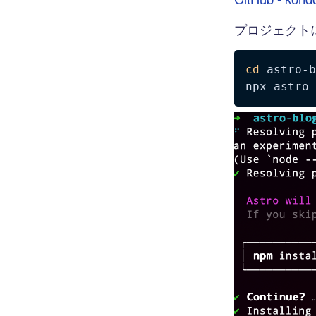
プロジェクトに M
cd
 astro-b
npx astro 