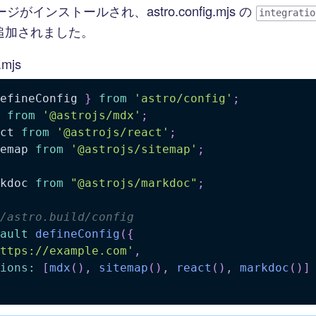
がインストールされ、astro.config.mjs の
integratio
追加されました。
.mjs
efineConfig 
}
from
'astro/config'
;
 
from
'@astrojs/mdx'
;
ct 
from
'@astrojs/react'
;
emap 
from
'@astrojs/sitemap'
;
kdoc 
from
"@astrojs/markdoc"
;
/astro.build/config
ault
defineConfig
(
{
ttps://example.com'
,
ions
:
[
mdx
(
)
,
sitemap
(
)
,
react
(
)
,
markdoc
(
)
]