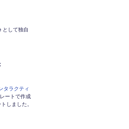
e として独自
c
ージにインタラクティ
ンプレートで作成
デートしました。