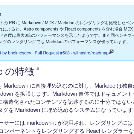
n
ートの PR に Markdown / MDX / Markdoc のレンダリングを比較し
ると、Astro components や React components を含む場合 M
のビルド速度は最大3倍のパフォーマンスを示したようです。また同ベンチ
ツのレンダリングでも Markdoc のパフォーマンスが優っています。
 by bholmesdev · Pull Request #508 · withastro/roadmap
oc の特徴
#
X を Markdown に直接埋め込むのに対し、Markdoc は
kdown を拡張します。Markdown 自体ではドキュメ
に構造化されたコンテンツを記述するのに十分ではない
グを Markdown に埋め込めるシステムになっています
のパーサーには markdown-it が使用され、レンダリングには
ct コンポーネントをレンダリングする React レンダラ