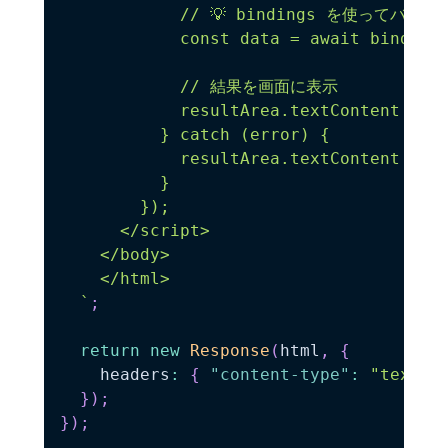
            // 💡 bindings を使ってバ
            const data = await bindings
            // 結果を画面に表示

            resultArea.textContent = JS
          } catch (error) {

            resultArea.textContent = "e
          }

        });

      </script>

    </body>

    </html>

`
;
return
new
Response
(
html
,
{
    headers
:
{
"content-type"
:
"text/h
}
)
;
}
)
;