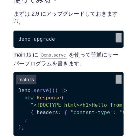
まずは 2.9 にアップグレードしておきます
[1]
。
main.ts に
を使って普通にサー
Deno.serve
バープログラムを書きます。
main.ts
Deno
.
serve
(
(
)
=>
new
Response
(
"<!DOCTYPE html><h1>Hello from Den
{
 headers
:
{
"content-type"
:
"text
)
)
;