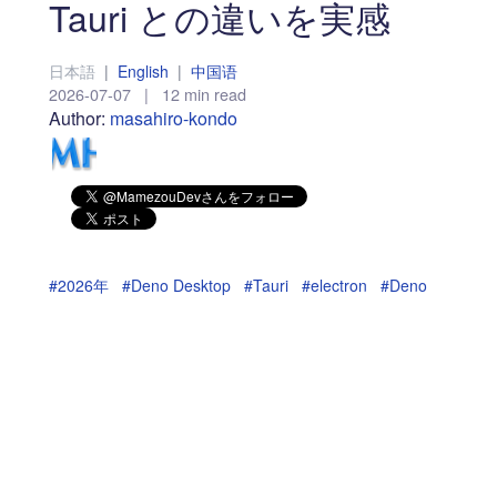
Tauri との違いを実感
日本語
|
English
|
中国语
2026-07-07
|
12 min read
Author:
masahiro-kondo
#2026年
#Deno Desktop
#Tauri
#electron
#Deno