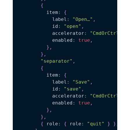
{
          item
:
{
            label
:
"Open…"
,
            id
:
"open"
,
            accelerator
:
"CmdOrCtrl+O"
            enabled
:
true
,
}
,
}
,
"separator"
,
{
          item
:
{
            label
:
"Save"
,
            id
:
"save"
,
            accelerator
:
"CmdOrCtrl+S"
            enabled
:
true
,
}
,
}
,
{
 role
:
{
 role
:
"quit"
}
}
,