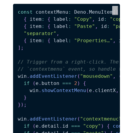
const
 contextMenu
:
 Deno
.
MenuItem
[
]
=
[
{
 item
:
{
 label
:
"Copy"
,
 id
:
"copy"
,
{
 item
:
{
 label
:
"Paste"
,
 id
:
"paste
"separator"
,
{
 item
:
{
 label
:
"Properties…"
,
 id
:
]
;
// Trigger from a right-click. The web
// `contextmenu` event, so handle the 
win
.
addEventListener
(
"mousedown"
,
(
e
)
if
(
e
.
button 
===
2
)
{
    win
.
showContextMenu
(
e
.
clientX
,
 e
.
c
}
}
)
;
win
.
addEventListener
(
"contextmenuclick
if
(
e
.
detail
.
id 
===
"copy"
)
{
consol