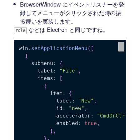
BrowserWindow にイベントリスナーを登
録してメニューがクリックされた時の振
る舞いを実装します。
などは Electron と同じですね。
role
win
.
setApplicationMenu
(
[
{
    submenu
:
{
      label
:
"File"
,
      items
:
[
{
          item
:
{
            label
:
"New"
,
            id
:
"new"
,
            accelerator
:
"CmdOrCtrl+N"
            enabled
:
true
,
}
,
}
,