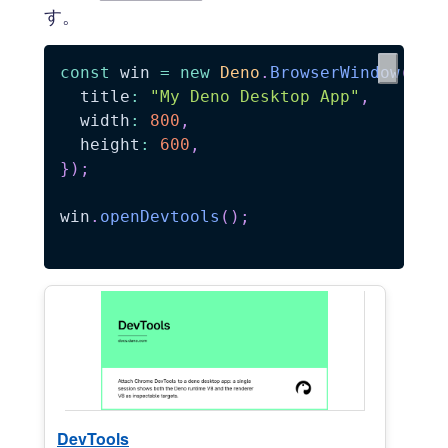
す。
const
 win 
=
new
Deno
.
BrowserWindow
(
{
  title
:
"My Deno Desktop App"
,
  width
:
800
,
  height
:
600
,
}
)
;
win
.
openDevtools
(
)
;
DevTools