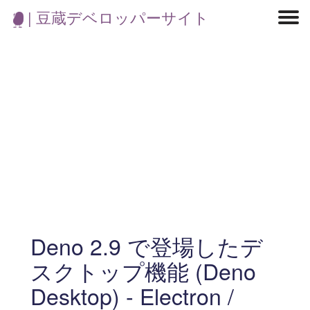
| 豆蔵デベロッパーサイト
マイクロサービス
機械学習・生成AI
アジャイル開発
フロントエンド
モデリング
統計解析
開発環境
ロボット
コンテナ
イベント
ブログ
テスト
CI/CD
OSS
学び
IoT
Deno 2.9 で登場したデ
スクトップ機能 (Deno
Desktop) - Electron /