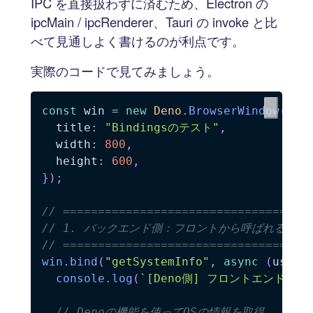
IPC を直接扱わずに済むため、Electron の
ipcMain / ipcRenderer、Tauri の invoke と比
べて見通しよく書けるのが利点です。
実際のコードで見てみましょう。
const
 win 
=
new
Deno
.
BrowserWindow
(
{
  title
:
"Bindingsのテスト"
,
  width
:
800
,
  height
:
600
,
}
)
;
// ===================================
// 1. バックエンド側：フロントから呼ばれる関数
// ===================================
win
.
bind
(
"getSystemInfo"
,
async
(
userN
console
.
log
(
`
[Deno側] フロントエンドから
// Denoの機能を使ってOSの情報を取得