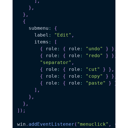
]
,
}
,
}
,
{
    submenu
:
{
      label
:
"Edit"
,
      items
:
[
{
 role
:
{
 role
:
"undo"
}
}
,
{
 role
:
{
 role
:
"redo"
}
}
,
"separator"
,
{
 role
:
{
 role
:
"cut"
}
}
,
{
 role
:
{
 role
:
"copy"
}
}
,
{
 role
:
{
 role
:
"paste"
}
}
,
]
,
}
,
}
,
]
)
;
win
.
addEventListener
(
"menuclick"
,
(
e
)