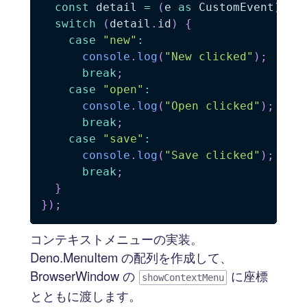
const
 detail 
=
(
e 
as
 CustomEvent
)
.
de
switch
(
detail
.
id
)
{
case
"new"
:
console
.
log
(
"New clicked"
)
;
break
;
case
"open"
:
console
.
log
(
"Open clicked"
)
;
break
;
case
"save"
:
console
.
log
(
"Save clicked"
)
;
break
;
}
}
)
;
コンテキストメニューの実装。
Deno.MenuItem の配列を作成して、
BrowserWindow の
に座標
showContextMenu
とともに渡します。