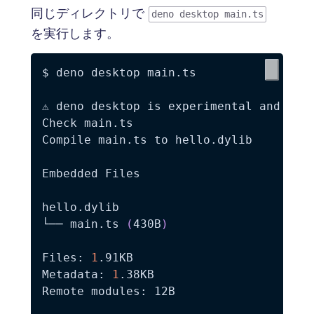
同じディレクトリで
deno desktop main.ts
を実行します。
$ deno desktop main.ts

⚠ deno desktop is experimental and subj
Check main.ts

Compile main.ts to hello.dylib

Embedded Files

hello.dylib

└── main.ts 
(
430B
)
Files: 
1
.91KB

Metadata: 
1
.38KB

Remote modules: 12B
