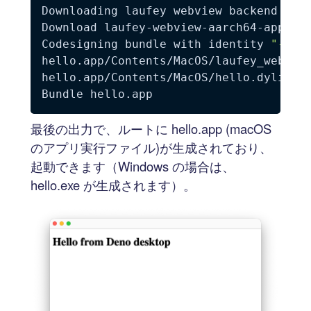
Downloading laufey webview backend 
for
Download laufey-webview-aarch64-apple-
Codesigning bundle with identity 
"-"
hello.app/Contents/MacOS/laufey_webview
hello.app/Contents/MacOS/hello.dylib: r
最後の出力で、ルートに hello.app (macOS
のアプリ実行ファイル)が生成されており、
起動できます（Windows の場合は、
hello.exe が生成されます）。