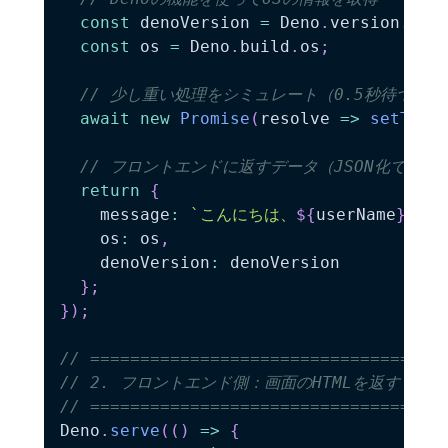
const
 denoVersion 
=
 Deno
.
version
.
den
const
 os 
=
 Deno
.
build
.
os
;
// 少し重い処理をシミュレート（0.5秒待つ）
await
new
Promise
(
resolve 
=>
setTime
// フロントエンドに返すデータ（JSON化できる
return
{
    message
:
`
こんにちは、
${
userName
}
さん
    os
:
 os
,
    denoVersion
:
 denoVersion

}
;
}
)
;
// ===================================
// 2. フロントエンド側：画面のHTMLを返す
// ===================================
Deno
.
serve
(
(
)
=>
{