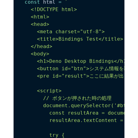
const
 html 
=
`
    <!DOCTYPE html>

    <html>

    <head>

      <meta charset="utf-8">

      <title>Bindings Test</title>

    </head>

    <body>

      <h1>Deno Desktop Bindings</h1>

      <button id="btn">システム情報を取得</b
      <pre id="result">ここに結果が出ます</
      <script>

        // ボタンが押された時の処理

        document.querySelector('#btn').
          const resultArea = document.g
          resultArea.textContent = "取得
          try {
