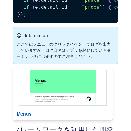
if
(
e
.
detail
.
id 
===
"paste"
)
{
conso
if
(
e
.
detail
.
id 
===
"props"
)
{
conso
}
)
;
Information
ここではメニューのクリックイベントでログを出力
していますが、ログ自体はアプリを起動しているタ
ーミナル側に出ますのでご注意ください。
Menus
フレームワークを利用した開発