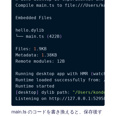
Compile main.ts to file:///Users/kondou
Embedded Files

hello.dylib

└── main.ts 
(
422B
)
Files: 
1
.9KB

Metadata: 
1
.38KB

Remote modules: 12B

Running desktop app with HMR 
(
watching
Runtime loaded successfully from: /User
[
desktop
]
 dylib path: 
"/Users/kondoumh
main.ts のコードを書き換えると、保存後す