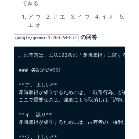
できる。
ア ウ 2. ア エ 3. イ ウ 4. イ オ 5.
エ オ
の回答
google/gemma-4-26B-A4B-it
この問題は、民法192条の「即時取得」に関する記述
### 各記述の検討

**ア. 正しい**

即時取得が成立するためには、「取引行為」が必要で
ここで重要なのは、強迫による取消しは「詐欺」とは
**イ. 誤り**

即時取得が成立するためには、占有者の「権利」が欠
**ウ. 正しい**
