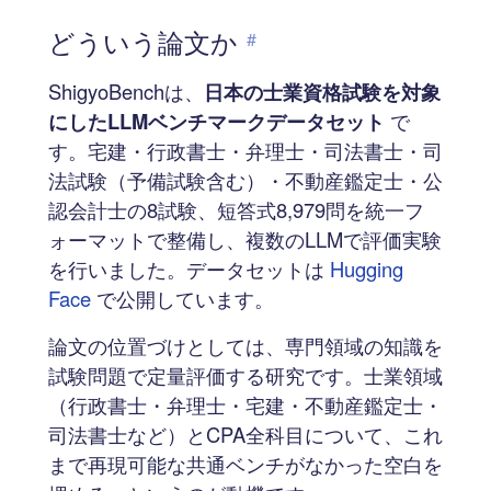
どういう論文か
#
ShigyoBenchは、
日本の士業資格試験を対象
にしたLLMベンチマークデータセット
で
す。宅建・行政書士・弁理士・司法書士・司
法試験（予備試験含む）・不動産鑑定士・公
認会計士の8試験、短答式8,979問を統一フ
ォーマットで整備し、複数のLLMで評価実験
を行いました。データセットは
Hugging
Face
で公開しています。
論文の位置づけとしては、専門領域の知識を
試験問題で定量評価する研究です。士業領域
（行政書士・弁理士・宅建・不動産鑑定士・
司法書士など）とCPA全科目について、これ
まで再現可能な共通ベンチがなかった空白を