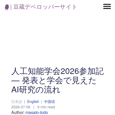
| 豆蔵デベロッパーサイト
マイクロサービス
機械学習・生成AI
アジャイル開発
フロントエンド
モデリング
統計解析
開発環境
ロボット
コンテナ
イベント
ブログ
テスト
CI/CD
OSS
学び
IoT
人工知能学会2026参加記
— 発表と学会で見えた
AI研究の流れ
日本語
|
English
|
中国语
2026-07-06
|
6 min read
Author:
masato-todo