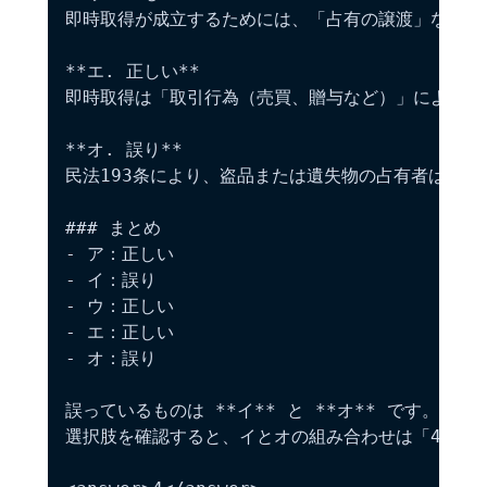
即時取得が成立するためには、「占有の譲渡」などの直
**エ. 正しい**

即時取得は「取引行為（売買、贈与など）」によって
**オ. 誤り**

民法193条により、盗品または遺失物の占有者は、盗
### まとめ

- ア：正しい

- イ：誤り

- ウ：正しい

- エ：正しい

- オ：誤り

誤っているものは **イ** と **オ** です。

選択肢を確認すると、イとオの組み合わせは「4」とな