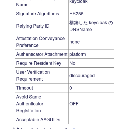
keycloak
Name
Signature Algorithms
ES256
構築した keycloak の
Relying Party ID
DNSName
Attestation Conveyance
none
Preference
Authenticator Attachment
platform
Require Resident Key
No
User Verification
discouraged
Requirement
Timeout
0
Avoid Same
Authenticator
OFF
Registration
Acceptable AAGUIDs