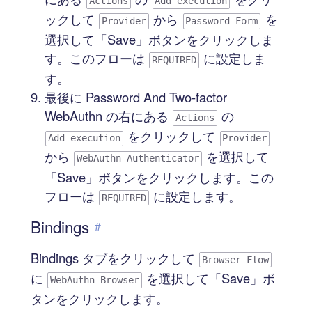
Actions
Add execution
ックして
から
を
Provider
Password Form
選択して「Save」ボタンをクリックしま
す。このフローは
に設定しま
REQUIRED
す。
最後に Password And Two-factor
WebAuthn の右にある
の
Actions
をクリックして
Add execution
Provider
から
を選択して
WebAuthn Authenticator
「Save」ボタンをクリックします。この
フローは
に設定します。
REQUIRED
Bindings
#
Bindings タブをクリックして
Browser Flow
に
を選択して「Save」ボ
WebAuthn Browser
タンをクリックします。