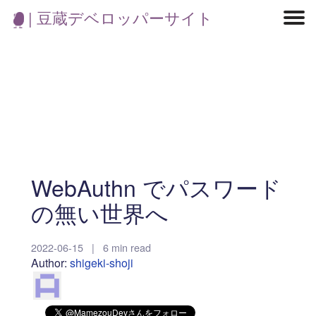
| 豆蔵デベロッパーサイト
マイクロサービス
機械学習・生成AI
アジャイル開発
フロントエンド
モデリング
統計解析
開発環境
ロボット
コンテナ
イベント
ブログ
テスト
CI/CD
OSS
学び
IoT
WebAuthn でパスワード
の無い世界へ
2022-06-15
|
6 min read
Author:
shigeki-shoji