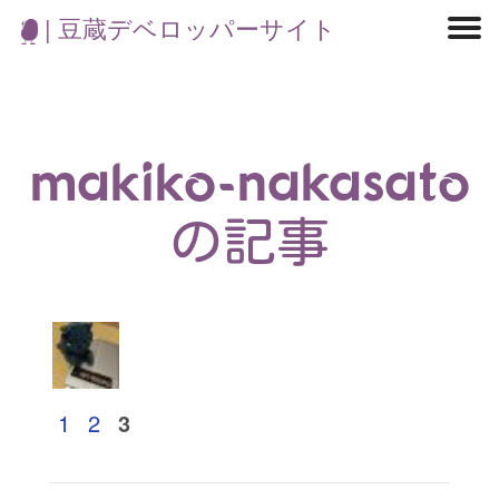
| 豆蔵デベロッパーサイト
マイクロサービス
機械学習・生成AI
アジャイル開発
フロントエンド
モデリング
統計解析
開発環境
ロボット
コンテナ
イベント
ブログ
テスト
CI/CD
OSS
学び
IoT
makiko-nakasato
の記事
1
2
3