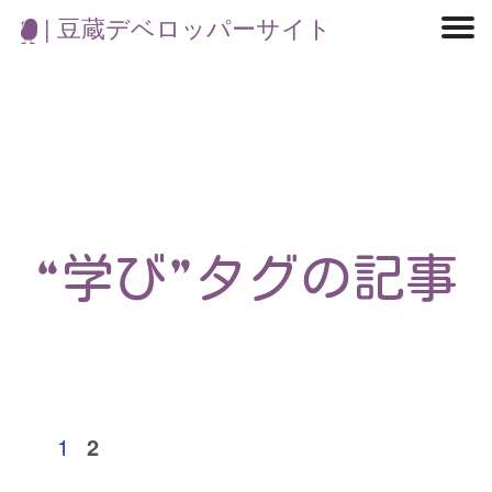
| 豆蔵デベロッパーサイト
マイクロサービス
機械学習・生成AI
アジャイル開発
フロントエンド
モデリング
統計解析
開発環境
ロボット
コンテナ
イベント
ブログ
テスト
CI/CD
OSS
学び
IoT
“学び”タグの記事
1
2