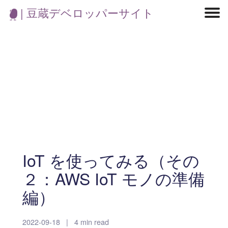
| 豆蔵デベロッパーサイト
マイクロサービス
機械学習・生成AI
アジャイル開発
フロントエンド
モデリング
統計解析
開発環境
ロボット
イベント
コンテナ
ブログ
テスト
CI/CD
OSS
学び
IoT
IoT を使ってみる（その
２：AWS IoT モノの準備
編）
2022-09-18
|
4 min read