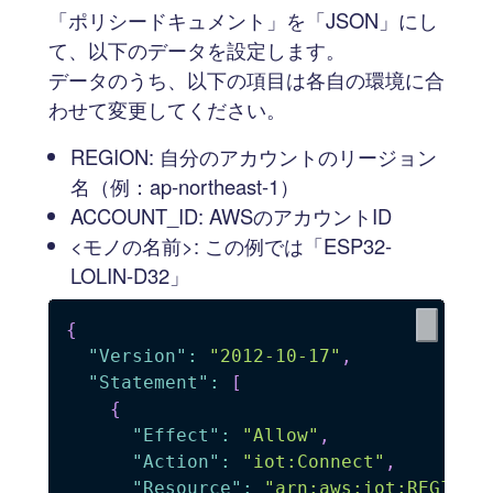
「ポリシードキュメント」を「JSON」にし
て、以下のデータを設定します。
データのうち、以下の項目は各自の環境に合
わせて変更してください。
REGION: 自分のアカウントのリージョン
名（例：ap-northeast-1）
ACCOUNT_ID: AWSのアカウントID
<モノの名前>: この例では「ESP32-
LOLIN-D32」
{
"Version"
:
"2012-10-17"
,
"Statement"
:
[
{
"Effect"
:
"Allow"
,
"Action"
:
"iot:Connect"
,
"Resource"
:
"arn:aws:iot:REGION