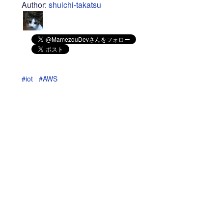
Author:
shuichi-takatsu
#iot
#AWS