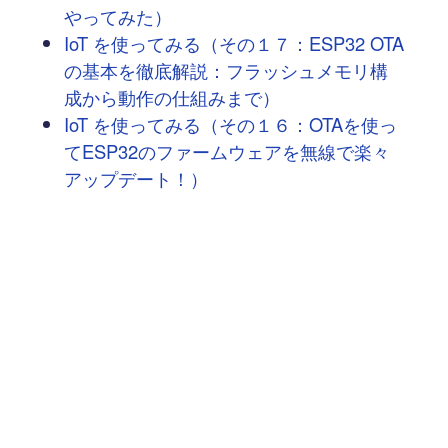
やってみた）
IoT を使ってみる（その１７：ESP32 OTA
の基本を徹底解説：フラッシュメモリ構
成から動作の仕組みまで）
IoT を使ってみる（その１６：OTAを使っ
てESP32のファームウェアを無線で楽々
アップデート！）
IoT を使ってみる（その１５：ESP32のデ
ィープスリープで長時間バッテリー駆動
に挑戦）
GitHub Actions Runner Controller (ARC)
をk3sにインストール
Open62541を使用したOPC-UAクライア
ント開発
エアーギャップ環境のエッジデバイスに
k3sをインストールする