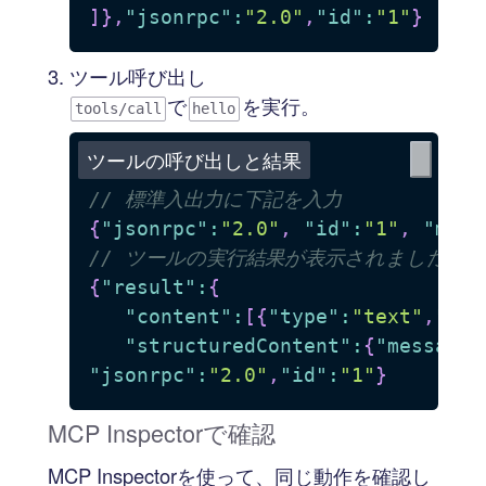
]
}
,
"jsonrpc"
:
"2.0"
,
"id"
:
"1"
}
ツール呼び出し
で
を実行。
tools/call
hello
ツールの呼び出しと結果
// 標準入出力に下記を入力
{
"jsonrpc"
:
"2.0"
,
"id"
:
"1"
,
"meth
// ツールの実行結果が表示されました　
{
"result"
:
{
"content"
:
[
{
"type"
:
"text"
,
"tex
"structuredContent"
:
{
"message"
"jsonrpc"
:
"2.0"
,
"id"
:
"1"
}
MCP Inspectorで確認
MCP Inspectorを使って、同じ動作を確認し