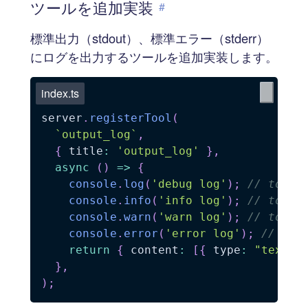
ツールを追加実装
#
標準出力（stdout）、標準エラー（stderr）
にログを出力するツールを追加実装します。
index.ts
server
.
registerTool
(
`
output_log
`
,
{
 title
:
'output_log'
}
,
async
(
)
=>
{
console
.
log
(
'debug log'
)
;
// to st
console
.
info
(
'info log'
)
;
// to st
console
.
warn
(
'warn log'
)
;
// to st
console
.
error
(
'error log'
)
;
// to 
return
{
 content
:
[
{
 type
:
"text"
,
}
,
)
;