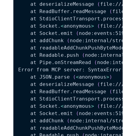
    at deserializeMessage 
(
file:///C:/
    at ReadBuffer.readMessage 
(
file://
    at StdioClientTransport.processRea
    at Socket.
<
anonymous
>
(
file:///C:/
    at Socket.emit 
(
node:events:519:28
    at addChunk 
(
node:internal/streams
    at readableAddChunkPushByteMode 
(
n
    at Readable.push 
(
node:internal/st
    at Pipe.onStreamRead 
(
node:interna
Error from MCP server: SyntaxError: Un
    at JSON.parse 
(
<
anonymous
>
)
    at deserializeMessage 
(
file:///C:/
    at ReadBuffer.readMessage 
(
file://
    at StdioClientTransport.processRea
    at Socket.
<
anonymous
>
(
file:///C:/
    at Socket.emit 
(
node:events:519:28
    at addChunk 
(
node:internal/streams
    at readableAddChunkPushByteMode 
(
n
    at Readable.push 
(
node:internal/st