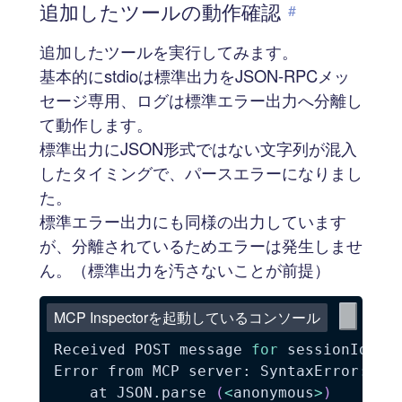
追加したツールの動作確認
#
追加したツールを実行してみます。
基本的にstdioは標準出力をJSON-RPCメッ
セージ専用、ログは標準エラー出力へ分離し
て動作します。
標準出力にJSON形式ではない文字列が混入
したタイミングで、パースエラーになりまし
た。
標準エラー出力にも同様の出力しています
が、分離されているためエラーは発生しませ
ん。（標準出力を汚さないことが前提）
MCP Inspectorを起動しているコンソール
Received POST message 
for
 sessionId xxx
Error from MCP server: SyntaxError: Un
    at JSON.parse 
(
<
anonymous
>
)