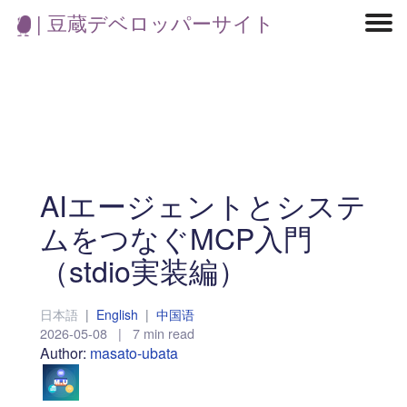
| 豆蔵デベロッパーサイト
マイクロサービス
機械学習・生成AI
アジャイル開発
フロントエンド
モデリング
統計解析
開発環境
ロボット
コンテナ
イベント
ブログ
テスト
CI/CD
OSS
学び
IoT
AIエージェントとシステ
ムをつなぐMCP入門
（stdio実装編）
日本語
|
English
|
中国语
2026-05-08
|
7 min read
Author:
masato-ubata