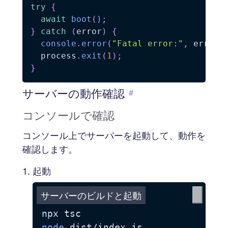
try
{
await
boot
(
)
;
}
catch
(
error
)
{
console
.
error
(
"Fatal error:"
,
 error
)
  process
.
exit
(
1
)
;
}
サーバーの動作確認
#
コンソールで確認
コンソール上でサーバーを起動して、動作を
確認します。
起動
サーバーのビルドと起動
node