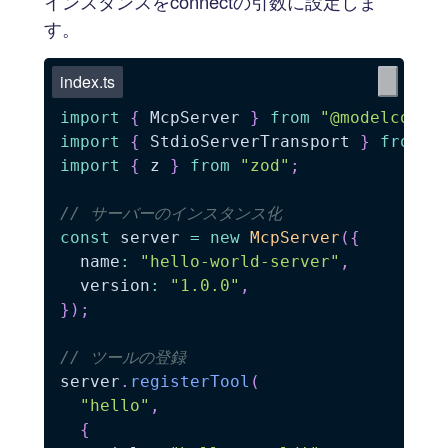
インスタンスをconnectの引数に設定しま
す。
index.ts
import
{
 McpServer 
}
from
"@modelconte
import
{
 StdioServerTransport 
}
from
"
import
{
 z 
}
from
"zod"
;
// サーバーのインスタンス化
const
 server 
=
new
McpServer
(
{
  name
:
"hello-world-server"
,
  version
:
"1.0.0"
,
}
)
;
// ツールの登録
server
.
registerTool
(
"hello"
,
{