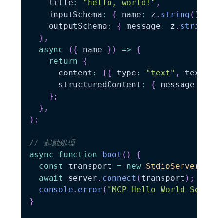
    title
:
"hello, world!"
,
    inputSchema
:
{
 name
:
 z
.
string
(
)
.
de
    outputSchema
:
{
 message
:
 z
.
string
(
}
,
async
(
{
 name 
}
)
=>
{
return
{
      content
:
[
{
 type
:
"text"
,
 text
:
      structuredContent
:
{
 message
:
`
H
}
;
}
,
)
;
// 起動処理
async
function
boot
(
)
{
const
 transport 
=
new
StdioServerTra
await
 server
.
connect
(
transport
)
;
console
.
error
(
"MCP Hello World Serve
}