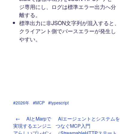
ジ専用にし、ログは標準エラー出力へ分
離する。
標準出力に非JSON文字列が混入すると、
クライアント側でパースエラーが発生し
やすい。
#2026年
#MCP
#typescript
←
AIとMarpで
AIエージェントとシステムを
実現するエンジニ
つなぐMCP入門
アらしいプレゼン
（StreamableHTTPステート