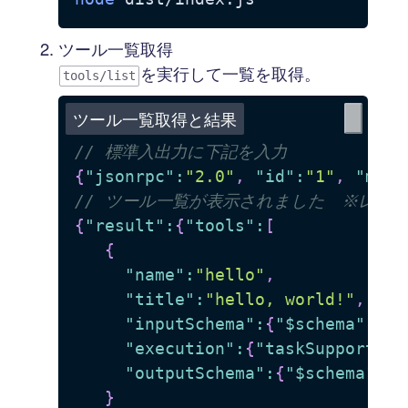
ツール一覧取得
を実行して一覧を取得。
tools/list
ツール一覧取得と結果
// 標準入出力に下記を入力
{
"jsonrpc"
:
"2.0"
,
"id"
:
"1"
,
"meth
// ツール一覧が表示されました　※レス
{
"result"
:
{
"tools"
:
[
{
"name"
:
"hello"
,
"title"
:
"hello, world!"
,
"inputSchema"
:
{
"$schema"
:
"ht
"execution"
:
{
"taskSupport"
:
"
"outputSchema"
:
{
"$schema"
:
"h
}