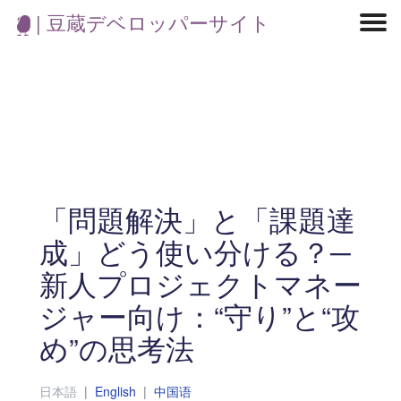
| 豆蔵デベロッパーサイト
マイクロサービス
機械学習・生成AI
アジャイル開発
フロントエンド
モデリング
統計解析
開発環境
ロボット
コンテナ
イベント
ブログ
テスト
CI/CD
OSS
学び
IoT
「問題解決」と「課題達
成」どう使い分ける？─
新人プロジェクトマネー
ジャー向け：“守り”と“攻
め”の思考法
日本語
|
English
|
中国语