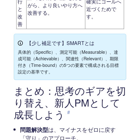
行
確実にゴールへ
がら、より良いやり方へ
と
近づくためで
改善する。
改
す。
善
【少し補足です】SMARTとは
具体的（Specific）、測定可能（Measurable）、達
成可能（Achievable）、関連性（Relevant）、期限
付き（Time-bound）の5つの要素で構成される目標
設定の基準です。
まとめ：思考のギアを切
り替え、新人PMとして
成長しよう
#
問題解決型
は、マイナスをゼロに戻す
「守り」のアプローチ。