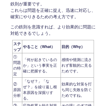
鉄則が重要です。
これらは問題を正確に捉え、迅速に対応し、
確実にやりきるための考え方です。
この鉄則を意識すれば、より効果的に問題に
対処できるでしょう。
ステ
やること（What）
目的（Why）
ップ
①
「何が起きているの
感情や憶測に流さ
問題
か」という事実を正
れず客観的に見る
の特
確に把握する。
ためです。
定
「なぜ？」「な
②
効果的な対策を打
ぜ？」を繰り返し根
原因
ち同じ失敗を防ぐ
本原因を深掘りす
分析
ためですね。
る。
③
応急処置と恒久対策
その場しのぎで終