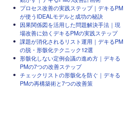
プロセス改善の実践ステップ｜デキるPM
が使うIDEALモデルと成功の秘訣
因果関係図を活用した問題解決手法｜現
場改善に効くデキるPMの実践ステップ
課題が消化されるリスト運用｜デキるPM
の脱・形骸化テクニック12選
形骸化しない定例会議の進め方｜デキる
PMの7つの改善ステップ
チェックリストの形骸化を防ぐ｜デキる
PMの再構築術と7つの改善策
「問題」を診て「課題」を処方する ― 新
人プロジェクトマネージャーがSOAPに学
ぶ、問題解決の「型」
次へ
→