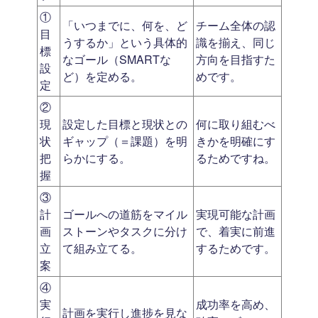
①
「いつまでに、何を、ど
チーム全体の認
目
うするか」という具体的
識を揃え、同じ
標
なゴール（SMARTな
方向を目指すた
設
ど）を定める。
めです。
定
②
現
設定した目標と現状との
何に取り組むべ
状
ギャップ（＝課題）を明
きかを明確にす
把
らかにする。
るためですね。
握
③
計
ゴールへの道筋をマイル
実現可能な計画
画
ストーンやタスクに分け
で、着実に前進
立
て組み立てる。
するためです。
案
④
実
成功率を高め、
計画を実行し進捗を見な