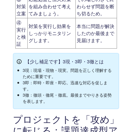
対策
を組み合わせて考え
わらせず問題を断
立案
てみましょう。
ち切るため。
④
対策を実行し効果を
本当に問題が解決
実行
しっかりモニタリン
したのか最後まで
と検
グします。
見届けます。
証
【少し補足です】3現・3即・3徹とは
3現：現場・現物・現実。問題を正しく理解する
ために重要です。
3即：即時・即座・即応。迅速な対応を促しま
す。
3徹：徹頭・徹尾・徹底。最後までやりきる姿勢
を表します。
プロジェクトを「攻め」
に転じる：課題達成型ア