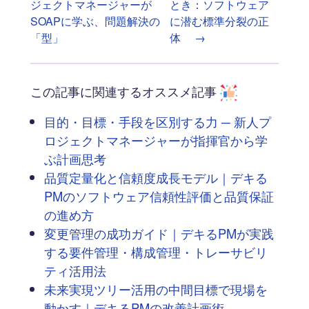
ジェクトマネージャーが
とき：ソフトウェア
SOAPに学ぶ、問題解決の
に潜む標準分裂の正
「型」
体
→
この記事に関連するオススメ記事
目的・目標・手段を区別する力 ─ 新人プ
ロジェクトマネージャーが指揮官から学
ぶ計画思考
品質定量化と信頼度成長モデル｜デキる
PMのソフトウェア信頼性評価と品質保証
の進め方
変更管理の成功ガイド｜デキるPMが実践
する要件管理・構成管理・トレーサビリ
ティ活用法
未来実現ツリー活用の中間目標で現場を
動かす｜デキるPMの改善計画術