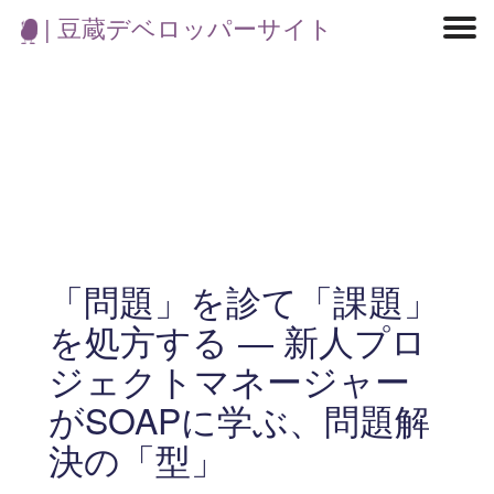
| 豆蔵デベロッパーサイト
マイクロサービス
機械学習・生成AI
アジャイル開発
フロントエンド
モデリング
統計解析
開発環境
ロボット
イベント
コンテナ
ブログ
テスト
CI/CD
OSS
学び
IoT
「問題」を診て「課題」
を処方する ― 新人プロ
ジェクトマネージャー
がSOAPに学ぶ、問題解
決の「型」