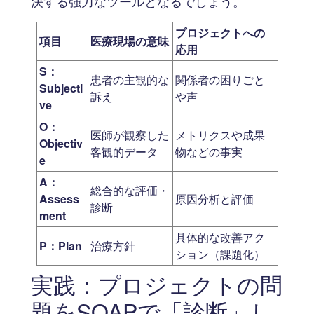
決する強力なツールとなるでしょう。
プロジェクトへの
項目
医療現場の意味
応用
S：
患者の主観的な
関係者の困りごと
Subjecti
訴え
や声
ve
O：
医師が観察した
メトリクスや成果
Objectiv
客観的データ
物などの事実
e
A：
総合的な評価・
Assess
原因分析と評価
診断
ment
具体的な改善アク
P：Plan
治療方針
ション（課題化）
実践：プロジェクトの問
題をSOAPで「診断」し