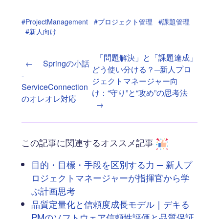
#ProjectManagement
#プロジェクト管理
#課題管理
#新人向け
「問題解決」と「課題達成」
←
Springの小話
どう使い分ける？─新人プロ
-
ジェクトマネージャー向
ServiceConnection
け：“守り”と“攻め”の思考法
のオレオレ対応
→
この記事に関連するオススメ記事
目的・目標・手段を区別する力 ─ 新人プ
ロジェクトマネージャーが指揮官から学
ぶ計画思考
品質定量化と信頼度成長モデル｜デキる
PMのソフトウェア信頼性評価と品質保証