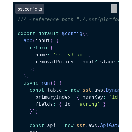
sst.config.ts
/// <reference path="./.sst/platform/c
export
default
$config
(
{
app
(
input
)
{
return
{
      name
:
'sst-v3-api'
,
      removalPolicy
:
 input
?.
stage 
===
}
;
}
,
async
run
(
)
{
const
 table 
=
new
sst
.
aws
.
Dynamo
(
'
      primaryIndex
:
{
 hashKey
:
'id'
}
,
      fields
:
{
 id
:
'string'
}
}
)
;
const
 api 
=
new
sst
.
aws
.
ApiGateway