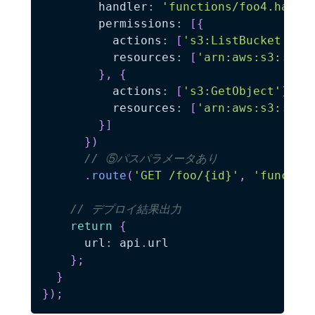
        handler
:
'functions/foo4.handl
        permissions
:
[
{
          actions
:
[
's3:ListBucket'
]
,
          resources
:
[
'arn:aws:s3:::mz
}
,
{
          actions
:
[
's3:GetObject'
]
,
          resources
:
[
'arn:aws:s3:::mz
}
]
}
)
// ⑤パスパラメータあり
.
route
(
'GET /foo/{id}'
,
'functio
// デプロイ結果出力
return
{
      url
:
 api
.
url

}
;
}
}
)
;