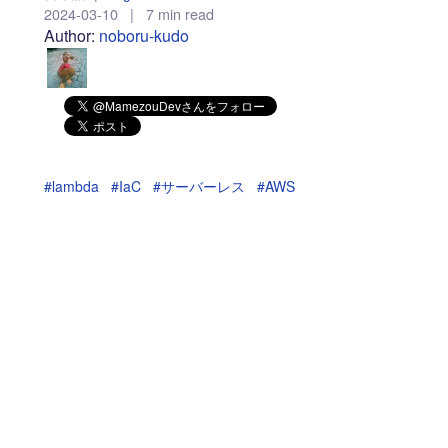
2024-03-10
|
7 min read
Author:
noboru-kudo
#lambda
#IaC
#サーバーレス
#AWS