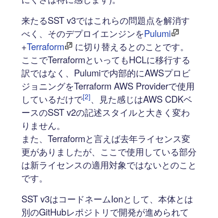
来たるSST v3ではこれらの問題点を解消す
べく、そのデプロイエンジンを
Pulumi
+
Terraform
に切り替えるとのことです。
ここでTerraformといってもHCLに移行する
訳ではなく、Pulumiで内部的にAWSプロビ
ジョニングをTerraform AWS Providerで使用
[2]
しているだけで
、見た感じはAWS CDKベ
ースのSST v2の記述スタイルと大きく変わ
りません。
また、Terraformと言えば去年ライセンス変
更がありましたが、ここで使用している部分
は新ライセンスの適用対象ではないとのこと
です。
SST v3はコードネームIonとして、本体とは
別のGitHubレポジトリで開発が進められて