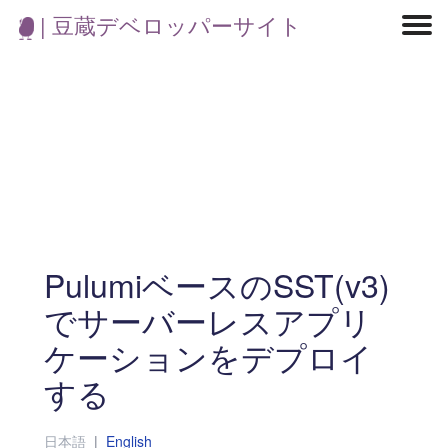
| 豆蔵デベロッパーサイト
マイクロサービス
機械学習・生成AI
アジャイル開発
フロントエンド
モデリング
統計解析
開発環境
ロボット
コンテナ
イベント
ブログ
テスト
CI/CD
OSS
学び
IoT
PulumiベースのSST(v3)
でサーバーレスアプリ
ケーションをデプロイ
する
日本語
|
English