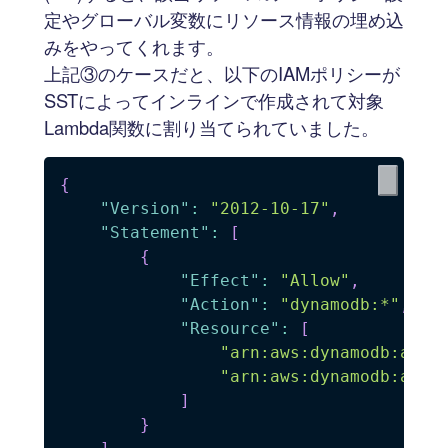
定やグローバル変数にリソース情報の埋め込
みをやってくれます。
上記③のケースだと、以下のIAMポリシーが
SSTによってインラインで作成されて対象
Lambda関数に割り当てられていました。
{
"Version"
:
"2012-10-17"
,
"Statement"
:
[
{
"Effect"
:
"Allow"
,
"Action"
:
"dynamodb:*"
,
"Resource"
:
[
"arn:aws:dynamodb:ap-n
"arn:aws:dynamodb:ap-n
]
}