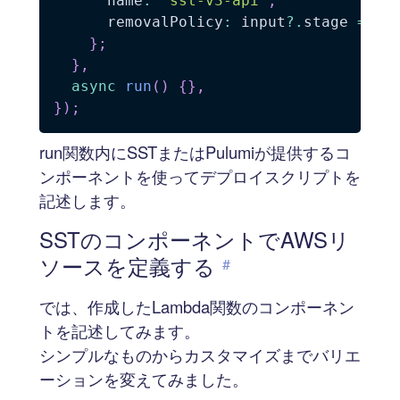
      name
:
'sst-v3-api'
,
      removalPolicy
:
 input
?.
stage 
===
}
;
}
,
async
run
(
)
{
}
,
}
)
;
run関数内にSSTまたはPulumiが提供するコ
ンポーネントを使ってデプロイスクリプトを
記述します。
SSTのコンポーネントでAWSリ
ソースを定義する
#
では、作成したLambda関数のコンポーネン
トを記述してみます。
シンプルなものからカスタマイズまでバリエ
ーションを変えてみました。