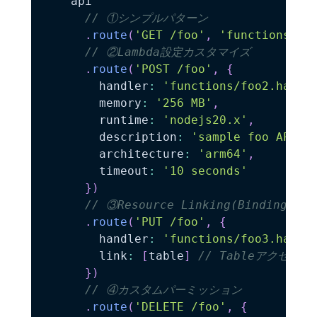
    api

// ①シンプルパターン
.
route
(
'GET /foo'
,
'functions/fo
// ②Lambda設定カスタマイズ
.
route
(
'POST /foo'
,
{
        handler
:
'functions/foo2.handl
        memory
:
'256 MB'
,
        runtime
:
'nodejs20.x'
,
        description
:
'sample foo API'
,
        architecture
:
'arm64'
,
        timeout
:
'10 seconds'
}
)
// ③Resource Linking(Binding)
.
route
(
'PUT /foo'
,
{
        handler
:
'functions/foo3.handl
        link
:
[
table
]
// Tableアクセスの
}
)
// ④カスタムパーミッション
.
route
(
'DELETE /foo'
,
{