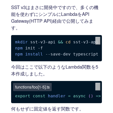
SST v3はまさに開発中ですので、多くの機
能を使わずにシンプルにLambdaをAPI
Gateway(HTTP API)経由で公開してみま
す。
mkdir
 sst-v3-api 
&&
cd
npm
 init 
-f
npm
install
今回はここで以下のようなLambda関数を5
本作成しました。
functions/foo[1-5].ts
export
const
handler
=
async
(
)
=>
(
{
 
何もせずに固定値を返す関数です。