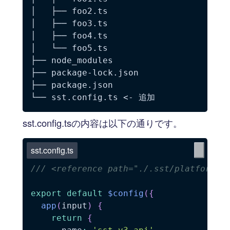
│   ├── foo2.ts

│   ├── foo3.ts

│   ├── foo4.ts

│   └── foo5.ts

├── node_modules

├── package-lock.json

├── package.json

sst.config.tsの内容は以下の通りです。
sst.config.ts
/// <reference path="./.sst/platform/c
export
default
$config
(
{
app
(
input
)
{
return
{