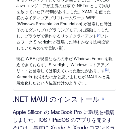
Java エンジニアが主流の豆蔵で .NETer として異彩
を放っていた(?)時期がありました。XAML を使った
初のネイティブアプリフレームワーク WPF
(Windows Presentation Foundation) が登場した時は
そのモダンなプログラミングモデルに感動しました
[2]
し、ブラウザで動作するリッチクライアント
フレー
ムワーク Silverlight が登場した時もかなり技術投資
していたものです(遠い目)。
現在 WPF は現役なものの未だ Windows Forms を駆
逐できておらず、Silverlight、Windows ストアアプ
[3]
リ・・と登場しては消えていった歴史があります
。
Xamarin も消えたのかと思いましたが MAUI へと発
展進化したという位置付けのようです。
.NET MAUI のインストール
#
Apple Silicon の MacBook Pro に環境を構築
しました。iOS / iPadOS のアプリを開発す
るには、事前に Xcode と Xcode コマンドラ