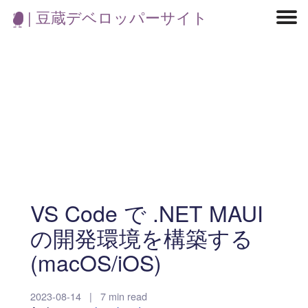
| 豆蔵デベロッパーサイト
マイクロサービス
機械学習・生成AI
アジャイル開発
フロントエンド
モデリング
統計解析
開発環境
ロボット
コンテナ
イベント
ブログ
テスト
CI/CD
OSS
学び
IoT
VS Code で .NET MAUI
の開発環境を構築する
(macOS/iOS)
2023-08-14
|
7 min read