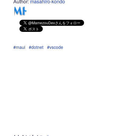
Author:
masahiro-kondo
#maui
#dotnet
#vscode