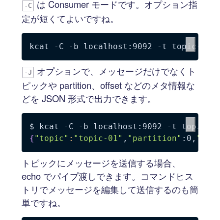
は Consumer モードです。オプション指
-C
定が短くてよいですね。
kcat 
-C
-b
 localhost:9092 
-t
オプションで、メッセージだけでなくト
-J
ピックや partition、offset などのメタ情報な
どを JSON 形式で出力できます。
$ kcat 
-C
-b
 localhost:9092 
-t
 topic-0
{
"topic"
:
"topic-01"
,
"partition"
:0,
"off
トピックにメッセージを送信する場合、
echo でパイプ渡しできます。コマンドヒス
トリでメッセージを編集して送信するのも簡
単ですね。