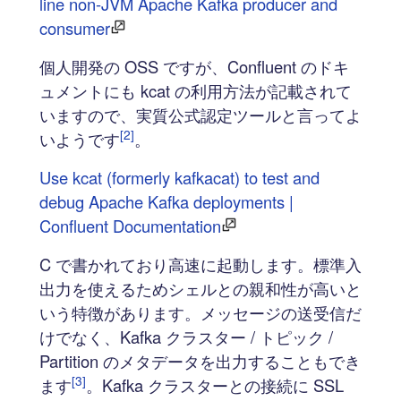
line non-JVM Apache Kafka producer and
consumer
個人開発の OSS ですが、Confluent のドキ
ュメントにも kcat の利用方法が記載されて
いますので、実質公式認定ツールと言ってよ
[2]
いようです
。
Use kcat (formerly kafkacat) to test and
debug Apache Kafka deployments |
Confluent Documentation
C で書かれており高速に起動します。標準入
出力を使えるためシェルとの親和性が高いと
いう特徴があります。メッセージの送受信だ
けでなく、Kafka クラスター / トピック /
Partition のメタデータを出力することもでき
[3]
ます
。Kafka クラスターとの接続に SSL