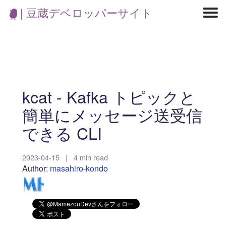
| 豆蔵デベロッパーサイト
マイクロサービス
機械学習・生成AI
アジャイル開発
フロントエンド
モデリング
統計解析
開発環境
ロボット
コンテナ
イベント
ブログ
テスト
CI/CD
OSS
学び
IoT
kcat - Kafka トピックと
簡単にメッセージ送受信
できる CLI
2023-04-15
|
4 min read
Author:
masahiro-kondo