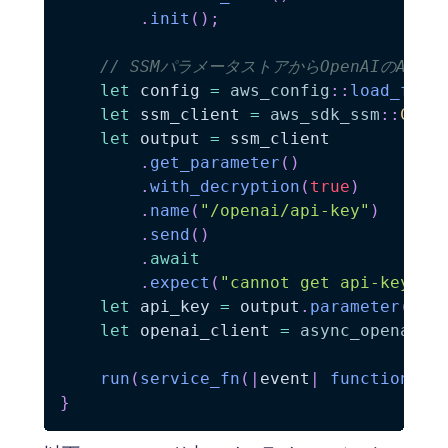
.
init
(
)
;
// SSMパラメータストアからOpenAIのAPI
let
 config 
=
aws_config
::
load_from
let
 ssm_client 
=
aws_sdk_ssm
::
Clie
let
 output 
=
 ssm_client

.
get_parameter
(
)
.
with_decryption
(
true
)
.
name
(
"/openai/api-key"
)
.
send
(
)
.
await
.
expect
(
"cannot get api-key"
)
;
let
 api_key 
=
 output
.
parameter
(
)
.
u
let
 openai_client 
=
async_openai
::
run
(
service_fn
(
|
event
|
function_ha
}