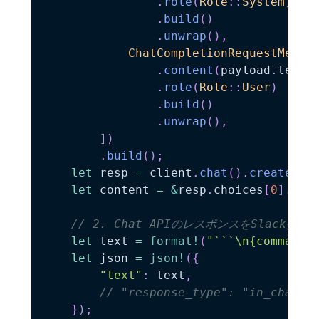
.
role
(
Role
::
System
)
.
build
(
)
.
unwrap
(
)
,
ChatCompletionRequestMessa
.
content
(
payload
.
text
.
.
role
(
Role
::
User
)
.
build
(
)
.
unwrap
(
)
,
]
)
.
build
(
)
;
let
 resp 
=
 client
.
chat
(
)
.
create
(
re
let
 content 
=
&
resp
.
choices
[
0
]
.
mes
// 2. Chat APIのレスポンスをSlack投稿
let
 text 
=
format!
(
"```\n{command}
let
 json 
=
json!
(
{
"text"
:
 text
,
// "response_type": "in
}
)
;