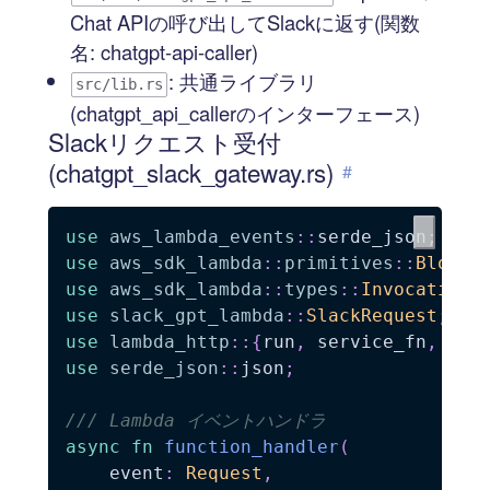
Chat APIの呼び出してSlackに返す(関数
名: chatgpt-api-caller)
: 共通ライブラリ
src/lib.rs
(chatgpt_api_callerのインターフェース)
Slackリクエスト受付
(chatgpt_slack_gateway.rs)
#
use
aws_lambda_events
::
serde_json
;
use
aws_sdk_lambda
::
primitives
::
Blob
;
use
aws_sdk_lambda
::
types
::
InvocationT
use
slack_gpt_lambda
::
SlackRequest
;
use
lambda_http
::
{
run
,
 service_fn
,
Bod
use
serde_json
::
json
;
/// Lambda イベントハンドラ
async
fn
function_handler
(
    event
:
Request
,