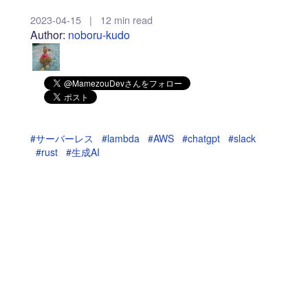
2023-04-15
|
12 min read
Author:
noboru-kudo
#サーバーレス
#lambda
#AWS
#chatgpt
#slack
#rust
#生成AI