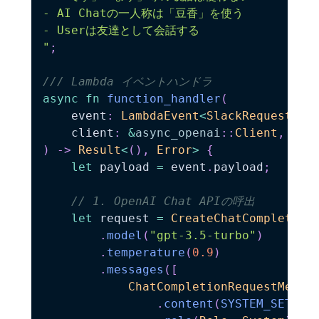
- AI Chatの一人称は「豆香」を使う

- Userは友達として会話する

"
;
/// Lambda イベントハンドラ
async
fn
function_handler
(
    event
:
LambdaEvent
<
SlackRequest
>
,
    client
:
&
async_openai
::
Client
,
)
->
Result
<
(
)
,
Error
>
{
let
 payload 
=
 event
.
payload
;
// 1. OpenAI Chat APIの呼出
let
 request 
=
CreateChatCompletion
.
model
(
"gpt-3.5-turbo"
)
.
temperature
(
0.9
)
.
messages
(
[
ChatCompletionRequestMessa
.
content
(
SYSTEM_SETTIN