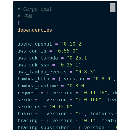
# Cargo.toml
# 省略
[
dependencies
]
async-openai
=
"0.10.2"
aws-config
=
"0.55.0"
aws-sdk-lambda
=
"0.25.1"
aws-sdk-ssm
=
"0.25.1"
aws_lambda_events
=
"0.8.3"
lambda_http
=
{
version
=
"0.8.0"
,
def
lambda_runtime
=
"0.8.0"
reqwest
=
{
version
=
"0.11.16"
,
defau
serde
=
{
version
=
"1.0.160"
,
feature
serde_qs
=
"0.12.0"
tokio
=
{
version
=
"1"
,
features
=
[
"
tracing
=
{
version
=
"0.1"
,
features
tracing-subscriber
=
{
version
=
"0.3"