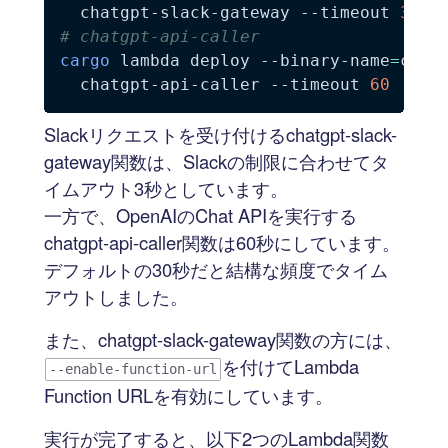
  chatgpt-slack-gateway 
--timeout
3
# chatgpt-api-caller
cargo
 lambda deploy --binary-name
=
chat
  chatgpt-api-caller 
--timeout
60
Slackリクエストを受け付けるchatgpt-slack-
gateway関数は、Slackの制限に合わせてタ
イムアウト3秒としています。
一方で、OpenAIのChat APIを実行する
chatgpt-api-caller関数は60秒にしています。
デフォルトの30秒だと結構な頻度でタイム
アウトしました。
また、chatgpt-slack-gateway関数の方には、
を付けてLambda
--enable-function-url
Function URLを有効にしています。
実行が完了すると、以下2つのLambda関数