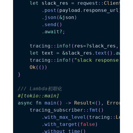
let
 slack_res 
=
reqwest
::
Client
::
d
.
post
(
payload
.
response_url
)
.
json
(
&
json
)
.
send
(
)
.
await
?
;
tracing
::
info!
(
res
=
?
slack_res
,
"sl
let
 text 
=
&
slack_res
.
text
(
)
.
await
tracing
::
info!
(
"slack response bod
Ok
(
(
)
)
}
/// Lambda初期化
#[tokio::main]
async
fn
main
(
)
->
Result
<
(
)
,
Error
>
{
tracing_subscriber
::
fmt
(
)
.
with_max_level
(
tracing
::
Level
.
with_target
(
false
)
.
without_time
(
)