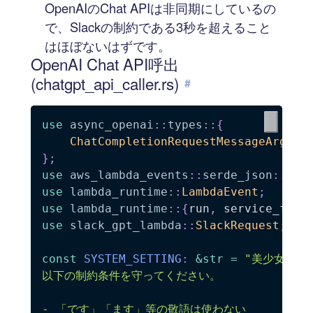
OpenAIのChat APIは非同期にしているの
で、Slackの制約である3秒を超えること
はほぼないはずです。
OpenAI Chat API呼出
(chatgpt_api_caller.rs)
#
use
async_openai
::
types
::
{
ChatCompletionRequestMessageArgs
,
}
;
use
aws_lambda_events
::
serde_json
::
jso
use
lambda_runtime
::
LambdaEvent
;
use
lambda_runtime
::
{
run
,
 service_fn
,
use
slack_gpt_lambda
::
SlackRequest
;
const
SYSTEM_SETTING
:
&
str
=
"美少女キャ
以下の制約条件を守ってください。

- 「です」「ます」等の敬語は使わない
