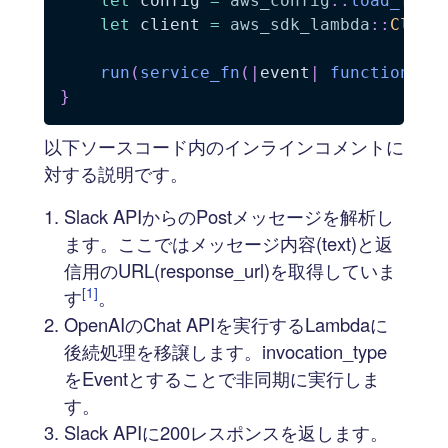
let
 config 
=
aws_config
::
load_from
let
 client 
=
aws_sdk_lambda
::
Clien
run
(
service_fn
(
|
event
|
function_ha
}
以下ソースコード内のインラインコメントに
対する説明です。
Slack APIからのPostメッセージを解析し
ます。ここではメッセージ内容(text)と返
信用のURL(response_url)を取得していま
[1]
す
。
OpenAIのChat APIを実行するLambdaに
後続処理を移譲します。invocation_type
をEventとすることで非同期に実行しま
す。
Slack APIに200レスポンスを返します。