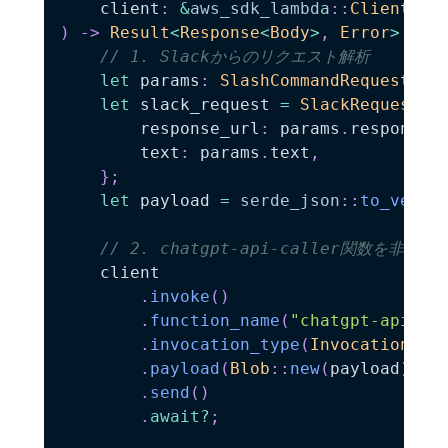
    client
:
&
aws_sdk_lambda
::
Client
,
)
->
Result
<
Response
<
Body
>
,
Error
>
{
// 1. Slackからのリクエスト解析
let
 params
:
SlashCommandRequest
=
let
 slack_request 
=
SlackRequest
{
        response_url
:
 params
.
response_
        text
:
 params
.
text
,
}
;
let
 payload 
=
serde_json
::
to_vec
(
&
// 2. chatgpt-api-caller関数を非同
    client

.
invoke
(
)
.
function_name
(
"chatgpt-api-ca
.
invocation_type
(
InvocationTyp
.
payload
(
Blob
::
new
(
payload
)
)
.
send
(
)
.
await
?
;