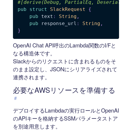
#[derive(Debug, PartialEq, Deserialize
pub
struct
SlackRequest
{
pub
 text
:
String
,
pub
 response_url
:
String
,
}
OpenAI Chat API呼出のLambda関数のI/Fと
なる構造体です。
Slackからのリクエストに含まれるものをそ
のまま設定し、JSONにシリアライズされて
連携されます。
必要なAWSリソースを準備する
#
デプロイするLambdaの実行ロールとOpenAI
のAPIキーを格納するSSMパラメータストア
を別途用意します。