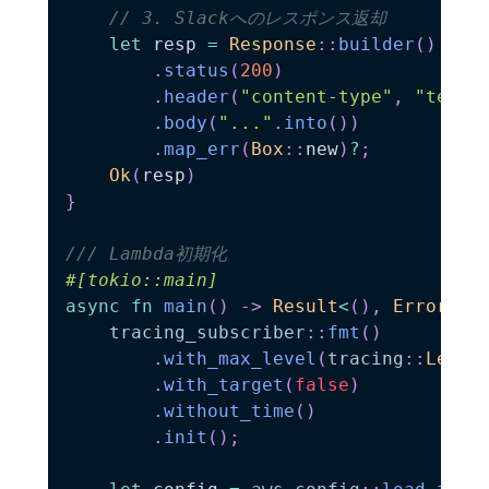
// 3. Slackへのレスポンス返却
let
 resp 
=
Response
::
builder
(
)
.
status
(
200
)
.
header
(
"content-type"
,
"text/
.
body
(
"..."
.
into
(
)
)
.
map_err
(
Box
::
new
)
?
;
Ok
(
resp
)
}
/// Lambda初期化
#[tokio::main]
async
fn
main
(
)
->
Result
<
(
)
,
Error
>
{
tracing_subscriber
::
fmt
(
)
.
with_max_level
(
tracing
::
Level
.
with_target
(
false
)
.
without_time
(
)
.
init
(
)
;