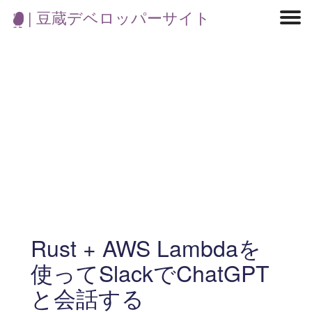
| 豆蔵デベロッパーサイト
マイクロサービス
機械学習・生成AI
アジャイル開発
フロントエンド
モデリング
統計解析
開発環境
ロボット
コンテナ
イベント
ブログ
テスト
CI/CD
OSS
学び
IoT
Rust + AWS Lambdaを
使ってSlackでChatGPT
と会話する