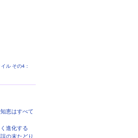
イル その4：
な知恵はすべて
よく進化する
錯誤の末たどり