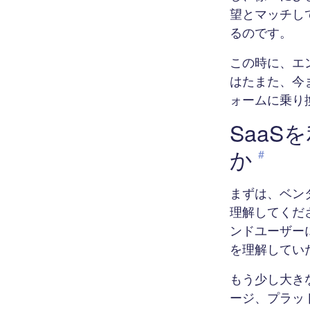
望とマッチし
るのです。
この時に、エ
はたまた、今
ォームに乗り
Saa
か
#
まずは、ベン
理解してくだ
ンドユーザー
を理解してい
もう少し大き
ージ、プラッ