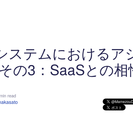
マイクロサービス
機械学習・生成AI
アジャイル開発
フロントエンド
モデリング
統計解析
開発環境
ロボット
イベント
コンテナ
ブログ
テスト
CI/CD
OSS
学び
IoT
システムにおけるア
 その3：SaaSとの相
min read
nakasato