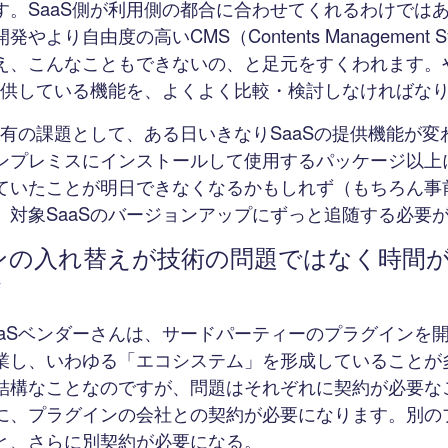
す。SaaS側が利用側の都合に合わせてくれるわけでは
やより自由度の高いCMS（Contents Management S
え、こんなこともできないの、と足元をすくわれます。
の提供している機能を、よくよく比較・検討しなければな
S特有の課題として、ある日いきなりSaaSの提供機能が
ンプレミスにインストールして使用するパッケージ以上
ていたことが明日できなくなるかもしれず（もちろん事
、対象SaaSのバージョンアップにずっと追随する必要
ンの入れ替えが技術の問題ではなく時間
#
aaSベンダーさんは、サードパーティーのプラグインを
業し、いわゆる「エコシステム」を形成していることが
結構なことなのですが、問題はそれぞれに契約が必要なこ
に、プラグインの会社との契約が必要になります。別の
と、さらに別契約が必要になる。