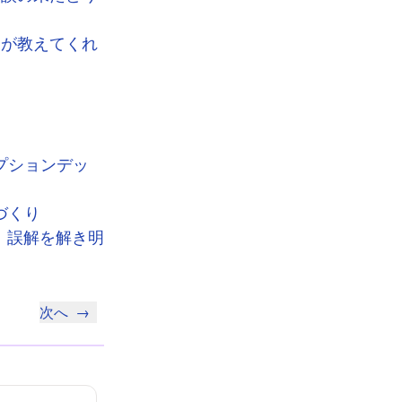
ンが教えてくれ
プションデッ
づくり
：誤解を解き明
次へ
→