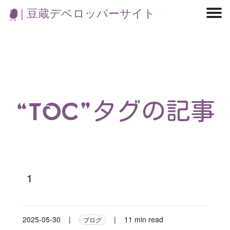
| 豆蔵デベロッパーサイト
マイクロサービス
機械学習・生成AI
アジャイル開発
フロントエンド
モデリング
統計解析
開発環境
ロボット
コンテナ
イベント
ブログ
テスト
CI/CD
OSS
学び
IoT
“TOC”タグの記事
1
2025-05-30
|
|
11 min read
ブログ