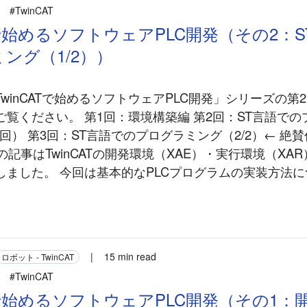
#TwinCAT
ATで始めるソフトウェアPLC開発（その2：
ング（1/2））
winCATで始めるソフトウェアPLC開発」シリーズの第
ご覧ください。 第1回：環境構築編 第2回：ST言語で
今回） 第3回：ST言語でのプログラミング（2/2）← 絶賛作
回の記事はTwinCATの開発環境（XAE）・実行環境（XA
しました。 今回は基本的なPLCプログラムの実装方法
|
15 min read
ロボット - TwinCAT
#TwinCAT
ATで始めるソフトウェアPLC開発（その1：