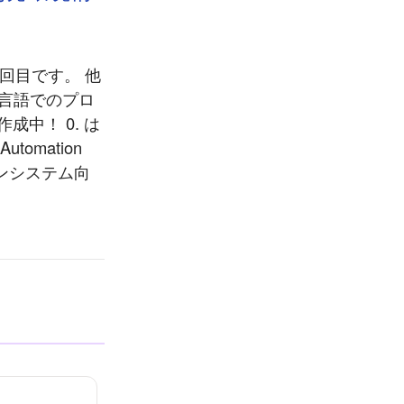
1回目です。 他
T言語でのプロ
成中！ 0. は
tomation
ョンシステム向