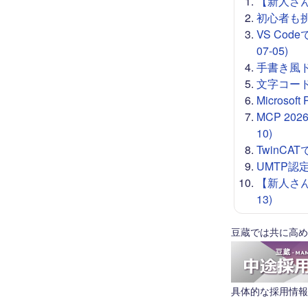
【新人さん向
初心者も挑戦
VS Co
07-05)
手書き風ドロー
文字コード 
Microso
MCP 20
10)
TwinCA
UMTP認定
【新人さん
13)
豆蔵では共に高め
具体的な採用情報