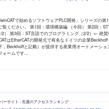
winCATで始めるソフトウェアPLC開発」シリーズの第
覧ください。 第1回：環境構築編 （今回） 第2回：S
/2） 第3回：ST言語でのプログラミング（2/2）← 絶賛作
nCATはEtherCATの開発元で有名なドイツの企業Beckhoff Au
（以下，Beckhoffと記載）が提供する産業用オートメーシ
ォームです...
パーサイト - 先週のアクセスランキング