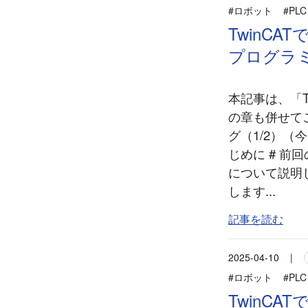
#ロボット
#PLC
TwinC
プログラミ
本記事は、「T
の章も併せて
グ（1/2）（
じめに # 前
について説明
します...
記事を読む
2025-04-10
|
#ロボット
#PLC
TwinC