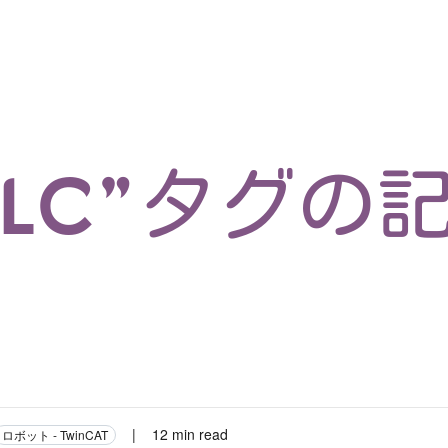
マイクロサービス
機械学習・生成AI
アジャイル開発
フロントエンド
モデリング
統計解析
開発環境
ロボット
イベント
コンテナ
ブログ
テスト
CI/CD
OSS
学び
IoT
PLC”タグの
|
12 min read
ロボット - TwinCAT