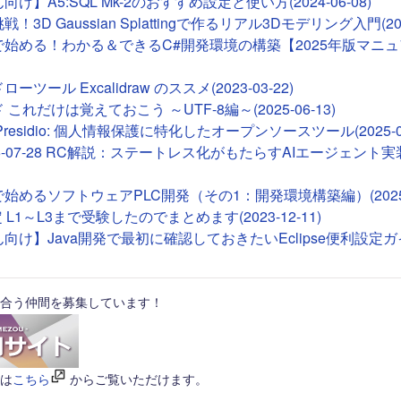
け】A5:SQL Mk-2のおすすめ設定と使い方(2024-06-08)
！3D Gaussian Splattingで作るリアル3Dモデリング入門(2026
deで始める！わかる＆できるC#開発環境の構築【2025年版マニュア
ツール Excalidraw のススメ(2023-03-22)
これだけは覚えておこう ～UTF-8編～(2025-06-13)
ft Presidio: 個人情報保護に特化したオープンソースツール(2025-01
26-07-28 RC解説：ステートレス化がもたらすAIエージェント実装(2
Tで始めるソフトウェアPLC開発（その1：開発環境構築編）(2025-0
 L1～L3まで受験したのでまとめます(2023-12-11)
向け】Java開発で最初に確認しておきたいEclipse便利設定ガイド(
合う仲間を募集しています！
は
こちら
からご覧いただけます。