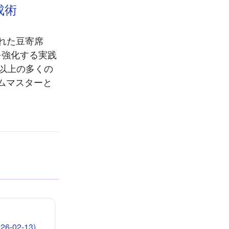
成術
された豆寄席
を強化する実践
以上の多くの
ムマスターと
-02-13)