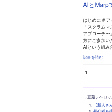
AIとMa
はじめに # 
「スクラムマ
アプローチ〜
方にご参加い
AIという組み
記事を読む
1
豆蔵デベロッ
【新人さん向
初心者も挑戦