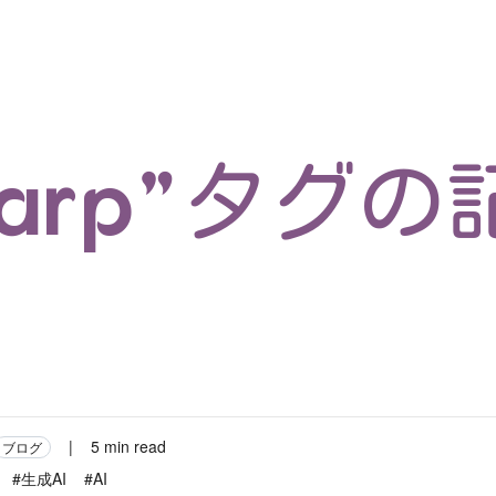
マイクロサービス
機械学習・生成AI
アジャイル開発
フロントエンド
モデリング
統計解析
開発環境
ロボット
イベント
コンテナ
ブログ
テスト
CI/CD
OSS
学び
IoT
Marp”タグの
|
5 min read
ブログ
#生成AI
#AI