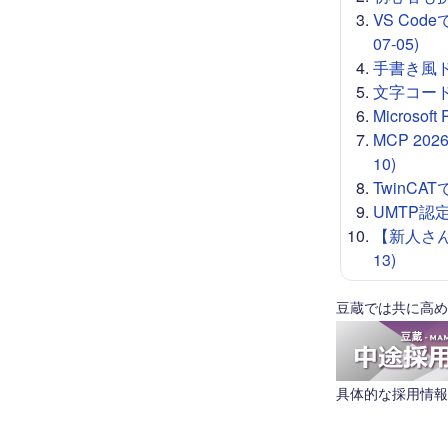
VS Co
07-05)
手書き風ドロー
文字コード 
Microso
MCP 20
10)
TwinCA
UMTP認定
【新人さん
13)
豆蔵では共に高め
具体的な採用情報