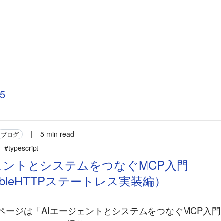
5
|
5 min read
ブログ
#typescript
ェントとシステムをつなぐMCP入門
mableHTTPステートレス実装編）
本ページは「AIエージェントとシステムをつなぐMCP入