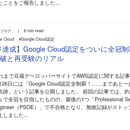
ことをご報告しました...
|
8 min read
ブログ
e Cloud
#Google Cloud認定
達成】Google Cloud認定をついに全冠
突破と再受験のリアル
 これまで豆蔵デベロッパーサイトでAWS認定に関する記
月26日には「Google Cloud認定全制覇！……まであ
軌跡」という記事を公開しました。 前回の記事では、約
全冠を目指したものの、最後の1つ「Professional Secu
ns Engineer（PSOE）」で不合格となり、無敗記録がス
しました...