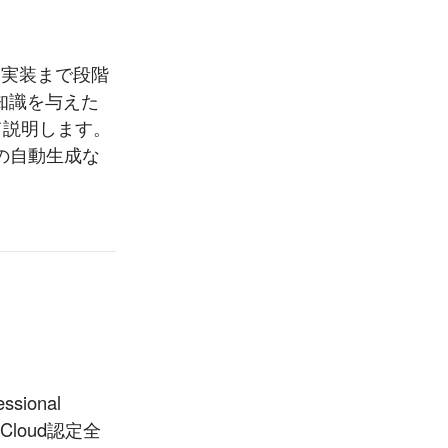
本から実装まで段階
知識を与えた
て説明します。
CPの自動生成な
ional
 Cloud認定全