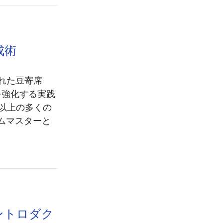
成術
された豆寄席
を強化する実践
以上の多くの
ムマスターと
ントロダク