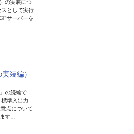
レス）の実装につ
ロセスとして実行
MCPサーバーを
o実装編）
門」の続編で
。標準入出力
の注意点について
す...