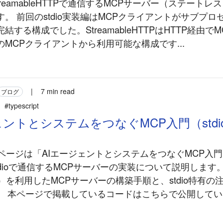
treamableHTTPで通信するMCPサーバー（ステート
。 前回のstdio実装編はMCPクライアントがサブプ
結する構成でした。StreamableHTTPはHTTP経由で
MCPクライアントから利用可能な構成です...
|
7 min read
ブログ
#typescript
ェントとシステムをつなぐMCP入門（stdi
本ページは「AIエージェントとシステムをつなぐMCP入
tdioで通信するMCPサーバーの実装について説明します
tdout）を利用したMCPサーバーの構築手順と、stdio特有
。 本ページで掲載しているコードはこちらで公開していま