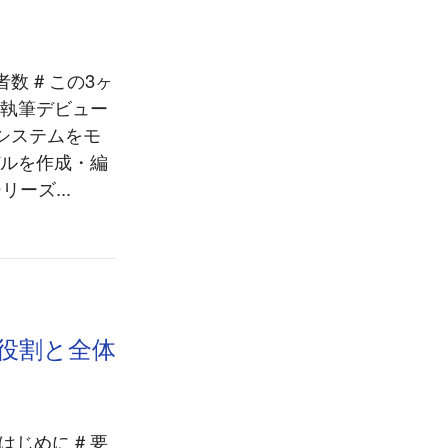
数 # この3ヶ
が執筆デビュー
なシステムをモ
モデルを作成・編
ーズ...
役割と全体
じめに # 要