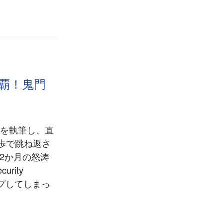
制覇！鬼門
事を執筆し、直
と一歩で跳ね返さ
2か月の怒涛
rity
トップしてしまっ