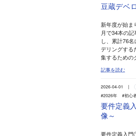
豆蔵デベロ
新年度が始まり
月で34本の
し、累計76名
デリングするた
集するためのグ
記事を読む
2026-04-01
|
#2026年
#初心
要件定義
像～
要件定義入門①