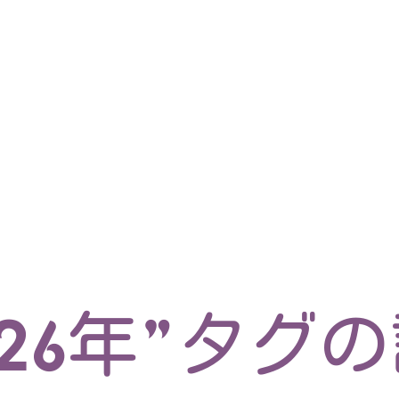
マイクロサービス
機械学習・生成AI
アジャイル開発
フロントエンド
モデリング
統計解析
開発環境
ロボット
イベント
コンテナ
ブログ
テスト
CI/CD
OSS
学び
IoT
026年”タグ