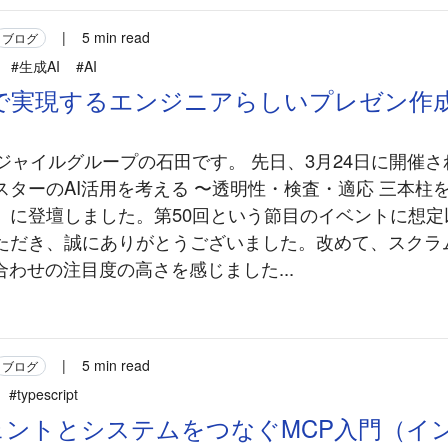
|
5 min read
ブログ
#生成AI
#AI
rpで実現するエンジニアらしいプレゼン作
アジャイルグループの石田です。 先日、3月24日に開催
スターのAI活用を考える 〜透明性・検査・適応 三本柱
」に登壇しました。第50回という節目のイベントに想定
ただき、誠にありがとうございました。改めて、スクラ
合わせの注目度の高さを感じました...
|
5 min read
ブログ
#typescript
ェントとシステムをつなぐMCP入門（イ