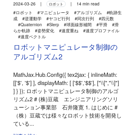
2024-03-26
|
|
14 min read
ロボット
#ロボット
#マニピュレータ
#アルゴリズム
#軌跡生
成
#逆運動学
#ヤコビ行列
#同次行列
#四元数
#Quaternion
#Slerp
#球面線形補間
#平滑
#滑
らか軌跡
#姿勢変化
#速度重ね
#速度プロファイル
#速度ベクトル
ロボットマニピュレータ制御の
アルゴリズム2
MathJax.Hub.Config({ tex2jax: { inlineMath:
[['$', '$'] ], displayMath: [ ['$$','$$'], ["\\[","\\]"]
] } }); ロボットマニピュレータ制御のアルゴ
リズム2 # (株)豆蔵 エンジニアリングソリ
ューション事業部 石井隆寛 1. はじめに #
（株）豆蔵では様々なロボット技術を開発し
ている...