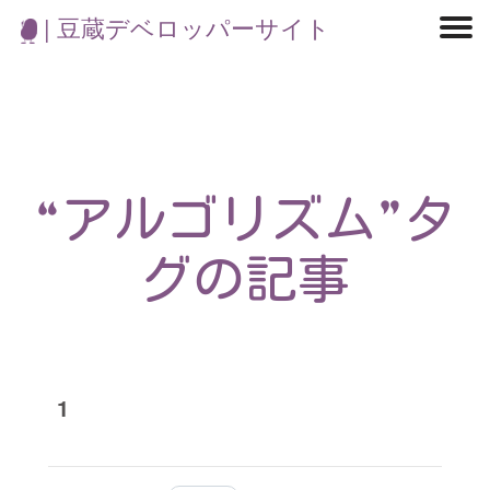
| 豆蔵デベロッパーサイト
マイクロサービス
機械学習・生成AI
アジャイル開発
フロントエンド
モデリング
統計解析
開発環境
ロボット
コンテナ
イベント
ブログ
テスト
CI/CD
OSS
学び
IoT
“アルゴリズム”タ
グの記事
1