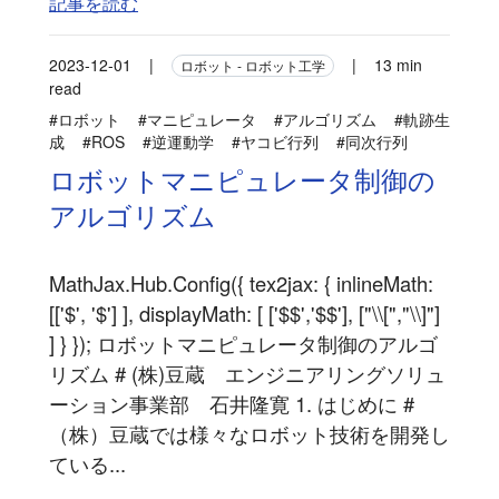
記事を読む
2023-12-01
|
|
13 min
ロボット - ロボット工学
read
#ロボット
#マニピュレータ
#アルゴリズム
#軌跡生
成
#ROS
#逆運動学
#ヤコビ行列
#同次行列
ロボットマニピュレータ制御の
アルゴリズム
MathJax.Hub.Config({ tex2jax: { inlineMath:
[['$', '$'] ], displayMath: [ ['$$','$$'], ["\\[","\\]"]
] } }); ロボットマニピュレータ制御のアルゴ
リズム # (株)豆蔵 エンジニアリングソリュ
ーション事業部 石井隆寛 1. はじめに #
（株）豆蔵では様々なロボット技術を開発し
ている...