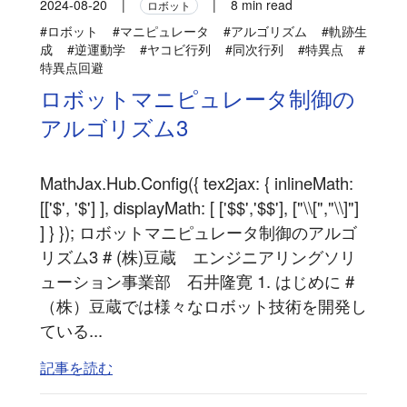
2024-08-20
|
|
8 min read
ロボット
#ロボット
#マニピュレータ
#アルゴリズム
#軌跡生
成
#逆運動学
#ヤコビ行列
#同次行列
#特異点
#
特異点回避
ロボットマニピュレータ制御の
アルゴリズム3
MathJax.Hub.Config({ tex2jax: { inlineMath:
[['$', '$'] ], displayMath: [ ['$$','$$'], ["\\[","\\]"]
] } }); ロボットマニピュレータ制御のアルゴ
リズム3 # (株)豆蔵 エンジニアリングソリ
ューション事業部 石井隆寛 1. はじめに #
（株）豆蔵では様々なロボット技術を開発し
ている...
記事を読む