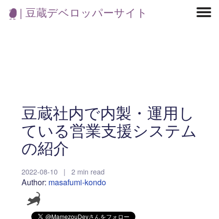
| 豆蔵デベロッパーサイト
マイクロサービス
機械学習・生成AI
アジャイル開発
フロントエンド
モデリング
統計解析
開発環境
ロボット
コンテナ
イベント
ブログ
テスト
CI/CD
OSS
学び
IoT
豆蔵社内で内製・運用し
ている営業支援システム
の紹介
2022-08-10
|
2 min read
Author:
masafumi-kondo