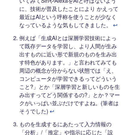
いてみてSiriやAlexaをAIと呼ばないよう
に、技術が普及したことにより かえって
最近はAIという呼称を使うことが少なく
なっているような気もしてきました。
↩︎
例えば「生成AIとは深層学習技術によっ
て既存データを学習し、より人間が生み
出すものに近い形で新規のものを生み出
す特色があります。」と言われてみても
周辺の概念が分からない状態では「え、
コンピュータが学習できるってどういう
こと?」とか「深層学習と新しいものを生
み出すってどう関係するの?」とか？マー
クがいっぱい並ぶだけですよね。(筆者は
そうでした)
↩︎
ものを生成するにあたって入力情報の
「分析」/「推定」や指示に応じた「設