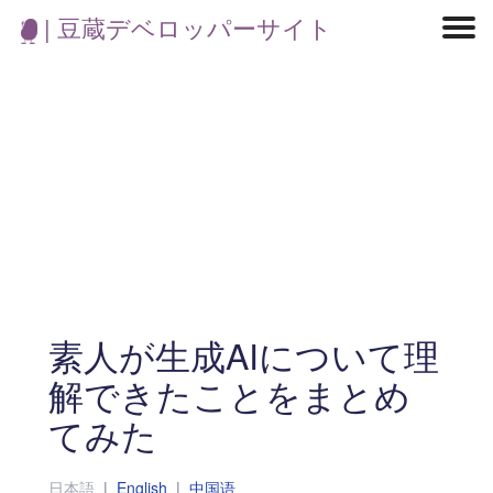
| 豆蔵デベロッパーサイト
マイクロサービス
機械学習・生成AI
アジャイル開発
フロントエンド
モデリング
統計解析
開発環境
ロボット
コンテナ
イベント
ブログ
テスト
CI/CD
OSS
学び
IoT
素人が生成AIについて理
解できたことをまとめ
てみた
日本語
|
English
|
中国语