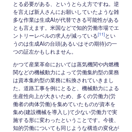
とる必要がある、というとらえ方ですね。逆
を言えば新人さんにお願いしていたような雑
多な作業は生成AIが代替できる可能性がある
とも言えます。米国などで知的労働市場でエ
[11]
ントリーレベルの求人が減っている
とい
うのは生成AIの台頭(あるいはその期待)の一
つの証左かもしれません。
かつて産業革命においては蒸気機関や内燃機
関などの機械動力によって労働集約型の業務
は資本集約型の業務に転換されていきまし
た。道路工事を例にとると、機械動力による
生産性向上が大きいため、多くの労働力(労
働者の肉体労働)を集めていたものが資本を
集め(建設機械を導入し)て少ない労働力で実
施する形に変わったということです。今後、
知的労働についても同じような構造の変化が