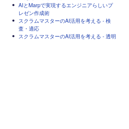
AIとMarpで実現するエンジニアらしいプ
レゼン作成術
スクラムマスターのAI活用を考える - 検
査・適応
スクラムマスターのAI活用を考える - 透明
性
記事の大半をAIが書く時代：Amazon Q
DeveloperとVSCodeで挑む協働執筆
スクラムマスターのAI活用を考える - 導入
AIと始めるAWS開発 ― Q Developerで継
続的品質保証
AIと始めるAWS開発 ― Q Developerで体
験する仕様駆動テスト
AIと始めるAWS開発 ― Q Developer入門
クラウドに頼らないAI体験：LM Studio＋
LangChain＋Streamlitでつくるローカル