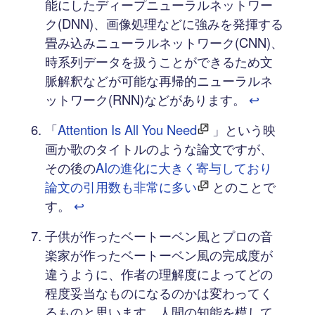
能にしたディープニューラルネットワー
ク(DNN)、画像処理などに強みを発揮する
畳み込みニューラルネットワーク(CNN)、
時系列データを扱うことができるため文
脈解釈などが可能な再帰的ニューラルネ
ットワーク(RNN)などがあります。
↩︎
「
Attention Is All You Need
」という映
画か歌のタイトルのような論文ですが、
その後の
AIの進化に大きく寄与しており
論文の引用数も非常に多い
とのことで
す。
↩︎
子供が作ったベートーベン風とプロの音
楽家が作ったベートーベン風の完成度が
違うように、作者の理解度によってどの
程度妥当なものになるのかは変わってく
るものと思います。人間の知能を模して