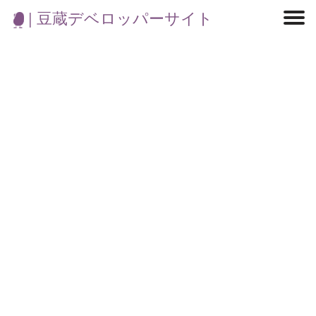
| 豆蔵デベロッパーサイト
マイクロサービス
機械学習・生成AI
アジャイル開発
フロントエンド
モデリング
統計解析
開発環境
ロボット
コンテナ
イベント
ブログ
テスト
CI/CD
OSS
学び
IoT