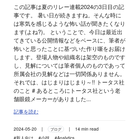
この記事は夏のリレー連載2024の3日目の記
事です。 暑い日が続きますね。そんな時に
は寒気を感じるような怖い話が聞きたくなり
ます(よね?)。 ということで、今日は最近出
てきている公開情報などをベースに、筆者が
怖いと思ったことに基づいた作り噺をお届け
します。登場人物や組織名は架空のものです
し、見解については筆者個人のものであって
所属会社の見解などは一切関係ありません。
それでは、はじまりはじまり～!! トータス社
のこと # あるところにトータス社という老
舗眼鏡メーカーがありました...
記事を読む
2024-05-20
|
|
14 min read
ブログ
#新人向け
#小技
#Analytics