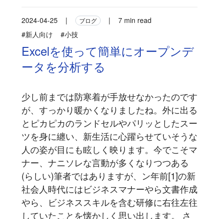
2024-04-25
|
|
7 min read
ブログ
#新人向け
#小技
Excelを使って簡単にオープンデ
ータを分析する
少し前までは防寒着が手放せなかったのです
が、すっかり暖かくなりましたね。外に出る
とピカピカのランドセルやパリッとしたスー
ツを身に纏い、新生活に心躍らせていそうな
人の姿が目にも眩しく映ります。今でこそマ
ナー、ナニソレな言動が多くなりつつある
(らしい)筆者ではありますが、ン年前[1]の新
社会人時代にはビジネスマナーやら文書作成
やら、ビジネススキルを含む研修に右往左往
していたことを懐かしく思い出します。 さ