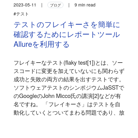
2023-05-11
|
|
9 min read
ブログ
#テスト
テストのフレイキーさを簡単に
確認するためにレポートツール
Allureを利用する
フレイキーなテスト(flaky test[1])とは、ソー
スコードに変更を加えていないにも関わらず
成功と失敗の両方の結果を出すテストです。
ソフトウェアテストのシンポジウムJaSSTで
のGoogleのJohn Micco氏の講演[2]などが有
名ですね。 「フレイキーさ」はテストを自
動化していくとついてまわる問題であり、放
置してしまうといわゆるオオカミ少年効果
[3]により順調なデプロイを妨げる一因にな
り得ます...