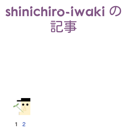
shinichiro-iwaki の
記事
1
2