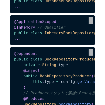
public
class
DatabaseBookRepository
im
.
.
.
@ApplicationScoped
@InMemory
// Qualifier
public
class
InMemoryBookRepository
im
.
.
.
@Dependent
public
class
BookRepositoryProducer
{
private
String
 type
;
@Inject
public
BookRepositoryProducer
(
Conf
this
.
type 
=
 config
.
getValue
(
"u
}
// Producerメソッドで候補のBeanを受
@Produces
BookRepository
bookRepository
(