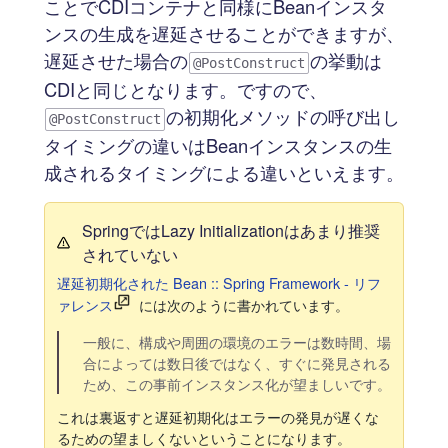
ことでCDIコンテナと同様にBeanインスタ
ンスの生成を遅延させることができますが、
遅延させた場合の
の挙動は
@PostConstruct
CDIと同じとなります。ですので、
の初期化メソッドの呼び出し
@PostConstruct
タイミングの違いはBeanインスタンスの生
成されるタイミングによる違いといえます。
SpringではLazy Initializationはあまり推奨
されていない
遅延初期化された Bean :: Spring Framework - リフ
ァレンス
には次のように書かれています。
一般に、構成や周囲の環境のエラーは数時間、場
合によっては数日後ではなく、すぐに発見される
ため、この事前インスタンス化が望ましいです。
これは裏返すと遅延初期化はエラーの発見が遅くな
るための望ましくないということになります。