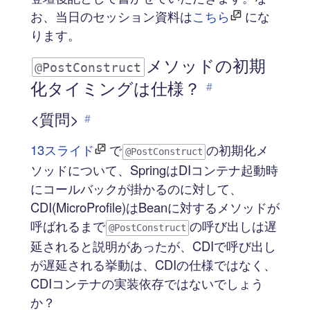
お、当日のセッション資料は
こちら
にな
ります。
メソッドの初期
@PostConstruct
化タイミングは仕様？
#
<質問>
#
13スライド
で
の初期化メ
@PostConstruct
ソッドについて、SpringはDIコンテナ起動時
にコールバックが掛かるのに対して、
CDI(MicroProfile)はBeanに対するメソッドが
呼ばれるまで
の呼び出しは遅
@PostConstruct
延されると説明があったが、CDIで呼び出し
が遅延される挙動は、CDIの仕様ではなく、
CDIコンテナの実装依存ではないでしょう
か？