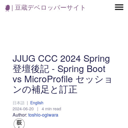
| 豆蔵デベロッパーサイト
マイクロサービス
機械学習・生成AI
アジャイル開発
フロントエンド
モデリング
統計解析
開発環境
ロボット
コンテナ
イベント
ブログ
テスト
CI/CD
OSS
学び
IoT
JJUG CCC 2024 Spring
登壇後記 - Spring Boot
vs MicroProfile セッショ
ンの補足と訂正
日本語
|
English
2024-06-20
|
4 min read
Author:
toshio-ogiwara