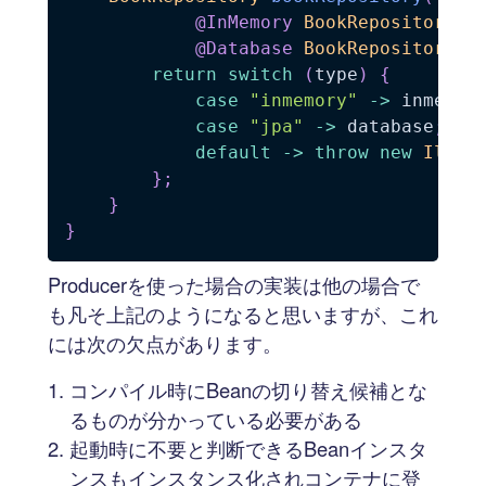
@InMemory
BookRepository
 i
@Database
BookRepository
 d
return
switch
(
type
)
{
case
"inmemory"
->
 inmemor
case
"jpa"
->
 database
;
default
->
throw
new
Illeg
}
;
}
}
Producerを使った場合の実装は他の場合で
も凡そ上記のようになると思いますが、これ
には次の欠点があります。
コンパイル時にBeanの切り替え候補とな
るものが分かっている必要がある
起動時に不要と判断できるBeanインスタ
ンスもインスタンス化されコンテナに登