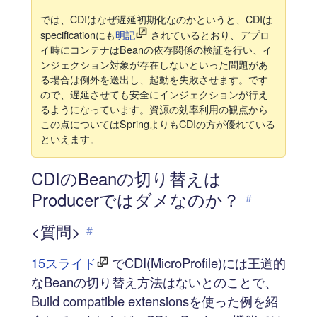
では、CDIはなぜ遅延初期化なのかというと、CDIは
specificationにも
明記
されているとおり、デプロ
イ時にコンテナはBeanの依存関係の検証を行い、イ
ンジェクション対象が存在しないといった問題があ
る場合は例外を送出し、起動を失敗させます。です
ので、遅延させても安全にインジェクションが行え
るようになっています。資源の効率利用の観点から
この点についてはSpringよりもCDIの方が優れている
といえます。
CDIのBeanの切り替えは
Producerではダメなのか？
#
<質問>
#
15スライド
でCDI(MicroProfile)には王道的
なBeanの切り替え方法はないとのことで、
Build compatible extensionsを使った例を紹