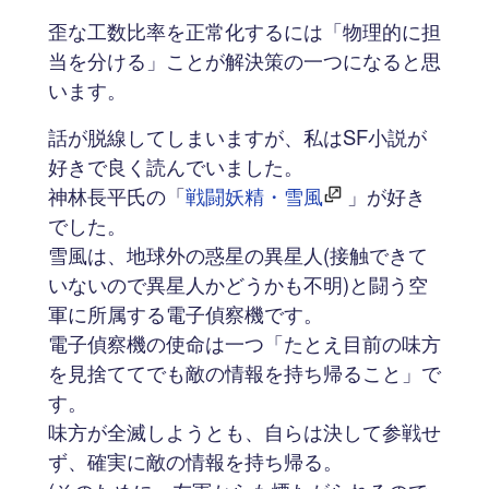
歪な工数比率を正常化するには「物理的に担
当を分ける」ことが解決策の一つになると思
います。
話が脱線してしまいますが、私はSF小説が
好きで良く読んでいました。
神林長平氏の「
戦闘妖精・雪風
」が好き
でした。
雪風は、地球外の惑星の異星人(接触できて
いないので異星人かどうかも不明)と闘う空
軍に所属する電子偵察機です。
電子偵察機の使命は一つ「たとえ目前の味方
を見捨ててでも敵の情報を持ち帰ること」で
す。
味方が全滅しようとも、自らは決して参戦せ
ず、確実に敵の情報を持ち帰る。