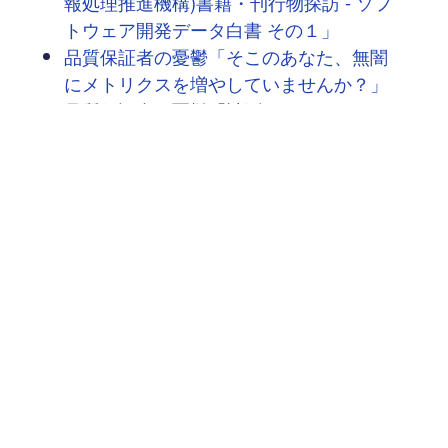
報処理推進機構)書籍・刊行物探訪 - ソフ
トウェア開発データ白書 その１」
品質保証者の憂鬱「そこのあなた、無闇
にメトリクスを増やしていませんか？」
品質保証者の憂鬱「計測できないものは
制御できないは本当か？」
品質保証者の憂鬱「鉄釘から始まる人間
論」
品質保証者の憂鬱「あなたを見込んでご
相談したいのです」
次へ
→
豆蔵では共に高め合う仲間を募集しています！