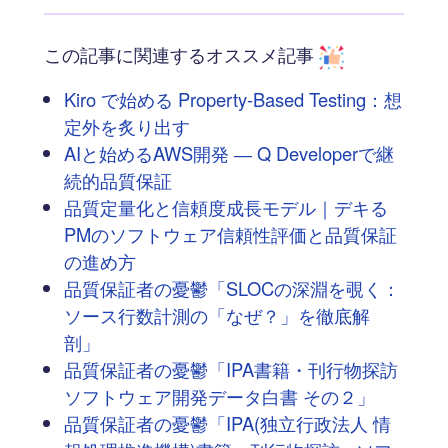
この記事に関連するオススメ記事
Kiro で始める Property-Based Testing：想
定外を炙り出す
AIと始めるAWS開発 ― Q Developerで継
続的品質保証
品質定量化と信頼度成長モデル｜デキる
PMのソフトウェア信頼性評価と品質保証
の進め方
品質保証者の憂鬱「SLOCの深淵を覗く：
ソース行数計測の「なぜ？」を徹底解
剖」
品質保証者の憂鬱「IPA書籍・刊行物探訪
ソフトウェア開発データ白書 その２」
品質保証者の憂鬱「IPA(独立行政法人 情