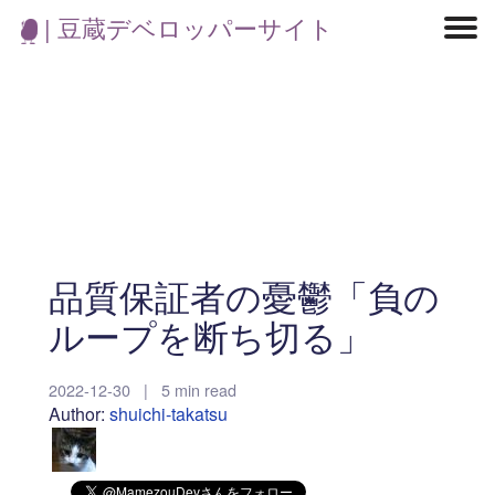
| 豆蔵デベロッパーサイト
マイクロサービス
機械学習・生成AI
アジャイル開発
フロントエンド
モデリング
統計解析
開発環境
ロボット
コンテナ
イベント
ブログ
テスト
CI/CD
OSS
学び
IoT
品質保証者の憂鬱「負の
ループを断ち切る」
2022-12-30
|
5 min read
Author:
shuichi-takatsu