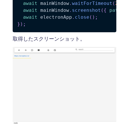
await
 mainWindow
.
waitForTimeout
(
2000
await
 mainWindow
.
screenshot
(
{
path
:
await
 electronApp
.
close
(
)
;
}
)
;
取得したスクリーンショット。