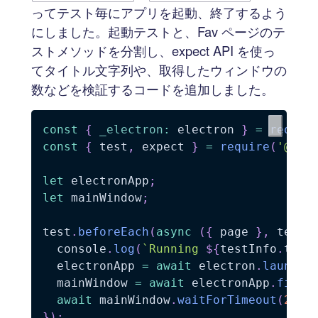
ってテスト毎にアプリを起動、終了するよう
にしました。起動テストと、Fav ページのテ
ストメソッドを分割し、expect API を使っ
てタイトル文字列や、取得したウィンドウの
数などを検証するコードを追加しました。
const
{
_electron
:
 electron 
}
=
requir
const
{
 test
,
 expect 
}
=
require
(
'@pla
let
 electronApp
;
let
 mainWindow
;
test
.
beforeEach
(
async
(
{
 page 
}
,
 testI
  console
.
log
(
`
Running 
${
testInfo
.
titl
  electronApp 
=
await
 electron
.
launch
(
  mainWindow 
=
await
 electronApp
.
first
await
 mainWindow
.
waitForTimeout
(
2000
}
)
;