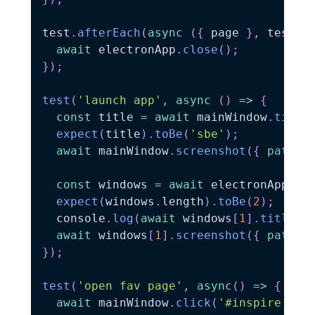
test
.
afterEach
(
async
(
{
 page 
}
,
 testIn
await
 electronApp
.
close
(
)
;
}
)
;
test
(
'launch app'
,
async
(
)
=>
{
const
 title 
=
await
 mainWindow
.
title
expect
(
title
)
.
toBe
(
'sbe'
)
;
await
 mainWindow
.
screenshot
(
{
path
:
const
 windows 
=
await
 electronApp
.
wi
expect
(
windows
.
length
)
.
toBe
(
2
)
;
  console
.
log
(
await
 windows
[
1
]
.
title
(
)
await
 windows
[
1
]
.
screenshot
(
{
path
:
}
)
;
test
(
'open fav page'
,
async
(
)
=>
{
await
 mainWindow
.
click
(
'#inspire > d