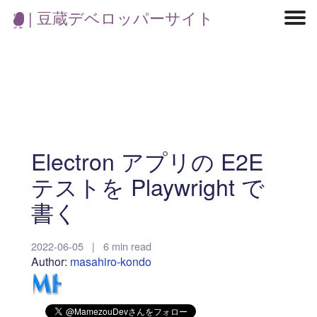
| 豆蔵デベロッパーサイト
マイクロサービス
機械学習・生成AI
アジャイル開発
フロントエンド
モデリング
統計解析
開発環境
ロボット
イベント
コンテナ
ブログ
テスト
CI/CD
OSS
学び
IoT
Electron アプリの E2E
テストを Playwright で
書く
2022-06-05
|
6 min read
Author:
masahiro-kondo