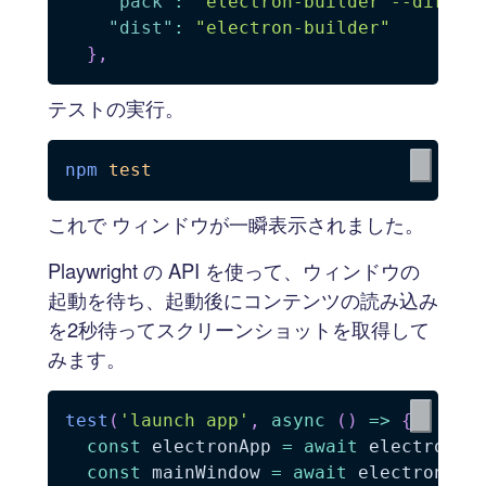
"pack"
:
"electron-builder --dir"
,
"dist"
:
"electron-builder"
}
,
テストの実行。
npm
test
これで ウィンドウが一瞬表示されました。
Playwright の API を使って、ウィンドウの
起動を待ち、起動後にコンテンツの読み込み
を2秒待ってスクリーンショットを取得して
みます。
test
(
'launch app'
,
async
(
)
=>
{
const
 electronApp 
=
await
 electron
.
l
const
 mainWindow 
=
await
 electronApp