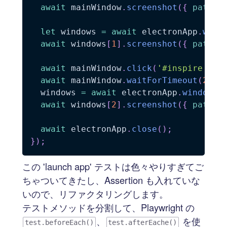
await
 mainWindow
.
screenshot
(
{
path
:
let
 windows 
=
await
 electronApp
.
wind
await
 windows
[
1
]
.
screenshot
(
{
path
:
await
 mainWindow
.
click
(
'#inspire > d
await
 mainWindow
.
waitForTimeout
(
2000
  windows 
=
await
 electronApp
.
windows
(
await
 windows
[
2
]
.
screenshot
(
{
path
:
await
 electronApp
.
close
(
)
;
}
)
;
この 'launch app' テストは色々やりすぎてご
ちゃついてきたし、Assertion も入れていな
いので、リファクタリングします。
テストメソッドを分割して、Playwright の
、
を使
test.beforeEach()
test.afterEache()