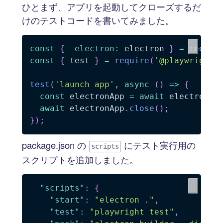
ひとまず、アプリを起動してクローズするだ
けのテストコードを書いてみました。
const
{
_electron
:
 electron 
}
=
requir
const
{
 test 
}
=
require
(
'@playwright/
test
(
'launch app'
,
async
(
)
=>
{
const
 electronApp 
=
await
 electron
.
l
await
 electronApp
.
close
(
)
;
}
)
;
package.json の
にテスト実行用の
scripts
スクリプトを追加しました。
"scripts"
:
{
"start"
:
"electron ."
,
"test"
:
"playwright test"
,