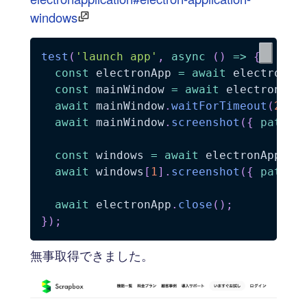
windows
test
(
'launch app'
,
async
(
)
=>
{
const
 electronApp 
=
await
 electron
.
l
const
 mainWindow 
=
await
 electronApp
await
 mainWindow
.
waitForTimeout
(
2000
await
 mainWindow
.
screenshot
(
{
path
:
const
 windows 
=
await
 electronApp
.
wi
await
 windows
[
1
]
.
screenshot
(
{
path
:
await
 electronApp
.
close
(
)
;
}
)
;
無事取得できました。