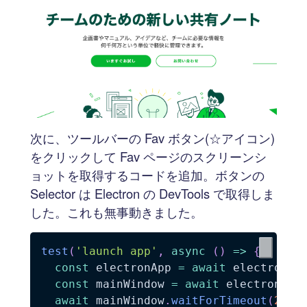
次に、ツールバーの Fav ボタン(☆アイコン)
をクリックして Fav ページのスクリーンシ
ョットを取得するコードを追加。ボタンの
Selector は Electron の DevTools で取得しま
した。これも無事動きました。
test
(
'launch app'
,
async
(
)
=>
{
const
 electronApp 
=
await
 electron
.
l
const
 mainWindow 
=
await
 electronApp
await
 mainWindow
.
waitForTimeout
(
2000