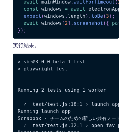
await
 mainWindow
.
waitForTimeout
(
2000
const
 windows 
=
await
 electronApp
.
wi
expect
(
windows
.
length
)
.
toBe
(
3
)
;
await
 windows
[
2
]
.
screenshot
(
{
path
:
}
)
;
実行結果。
> sbe@3.0.0-beta.1 test

> playwright test

Running 2 tests using 1 worker

  ✓  test/test.js:18:1 › launch app (3s
Running launch app

Scrapbox - チームのための新しい共有ノート

  ✓  test/test.js:32:1 › open fav page 