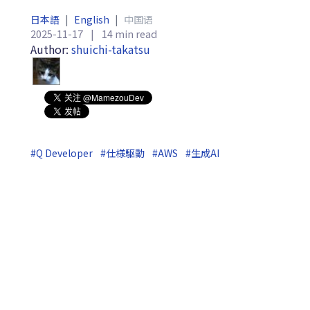
日本語
|
English
|
中国语
2025-11-17
|
14 min read
Author:
shuichi-takatsu
#Q Developer
#仕様駆動
#AWS
#生成AI