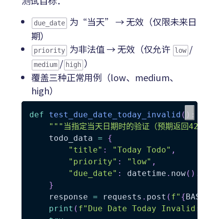
测试目标：
为“当天” → 无效（仅限未来日
due_date
期）
为非法值 → 无效（仅允许
/
priority
low
/
）
medium
high
覆盖三种正常用例（low、medium、
high）
def
test_due_date_today_invalid
(
)
:
"""当指定当天日期时的验证（预期返回422）"
    todo_data 
=
{
"title"
:
"Today Todo"
,
"priority"
:
"low"
,
"due_date"
:
 datetime
.
now
(
)
.
iso
}
    response 
=
 requests
.
post
(
f"
{
BASE_U
print
(
f"Due Date Today Invalid: 
{
r