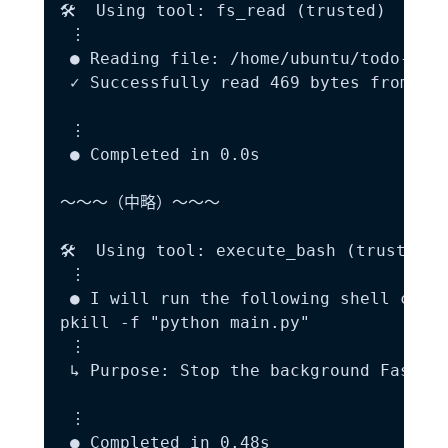
🛠️  Using tool: fs_read (trusted)

 ⋮

 ● Reading file: /home/ubuntu/todo-fast
 ✓ Successfully read 469 bytes from /ho
 ⋮

 ● Completed in 0.0s

～～～（中略）～～～

🛠️  Using tool: execute_bash (trusted)

 ⋮

 ● I will run the following shell comma
pkill -f "python main.py"

 ⋮

 ↳ Purpose: Stop the background FastAPI
 ⋮

 ● Completed in 0.48s
