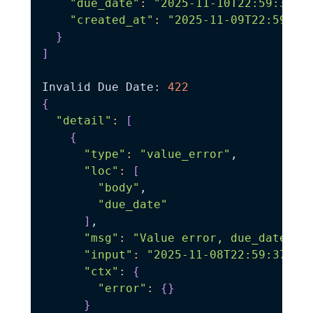
"due_date"
:
"2025-11-10T22:59:37.0
"created_at"
:
"2025-11-09T22:59:37
}
]
Invalid Due Date: 
422
{
"detail"
:
[
{
"type"
:
"value_error"
,

"loc"
:
[
"body"
,

"due_date"
]
,

"msg"
:
"Value error, due_date mu
"input"
:
"2025-11-08T22:59:37.10
"ctx"
:
{
"error"
:
{
}
}