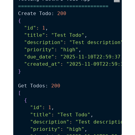
==
==
==
==
==
==
==
==
==
==
==
==
==
==
==
Create Todo: 
200
{
"id"
:
1
,

"title"
:
"Test Todo"
,

"description"
:
"Test description"
,

"priority"
:
"high"
,

"due_date"
:
"2025-11-10T22:59:37.092
"created_at"
:
"2025-11-09T22:59:37.0
}
Get Todos: 
200
[
{
"id"
:
1
,

"title"
:
"Test Todo"
,

"description"
:
"Test description"
,

"priority"
:
"high"
,
