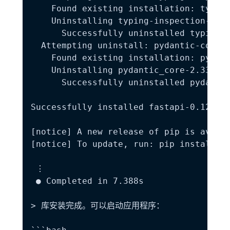
    Found existing installation: typing
    Uninstalling typing-inspection-0.4.
      Successfully uninstalled typing-i
  Attempting uninstall: pydantic-core

    Found existing installation: pydant
    Uninstalling pydantic_core-2.33.2:

      Successfully uninstalled pydantic
Successfully installed fastapi-0.121.1 
[notice] A new release of pip is availa
[notice] To update, run: pip install --
 ⋮

 ● Completed in 7.388s

> 库安装完成。可以启动应用程序：
