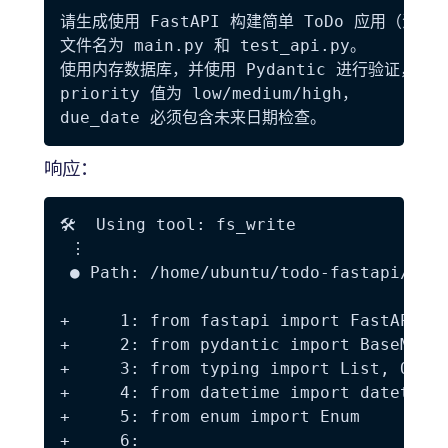
请生成使用 FastAPI 构建简单 ToDo 应用（注册、
文件名为 main.py 和 test_api.py。

使用内存数据库，并使用 Pydantic 进行验证，

priority 值为 low/medium/high，

响应：
🛠️  Using tool: fs_write

 ⋮

 ● Path: /home/ubuntu/todo-fastapi/main
+     1: from fastapi import FastAPI, H
+     2: from pydantic import BaseModel
+     3: from typing import List, Optio
+     4: from datetime import datetime

+     5: from enum import Enum

+     6:
