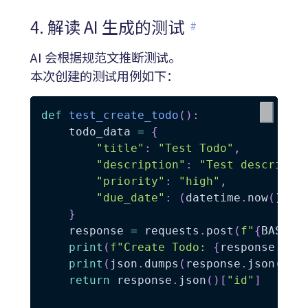
4. 解读 AI 生成的测试
#
AI 会根据规范文推断测试。
本次创建的测试用例如下：
def
test_create_todo
(
)
:
    todo_data 
=
{
"title"
:
"Test Todo"
,
"description"
:
"Test descripti
"priority"
:
"high"
,
"due_date"
:
(
datetime
.
now
(
)
+
 
}
    response 
=
 requests
.
post
(
f"
{
BASE_U
print
(
f"Create Todo: 
{
response
.
sta
print
(
json
.
dumps
(
response
.
json
(
)
,
 
return
 response
.
json
(
)
[
"id"
]