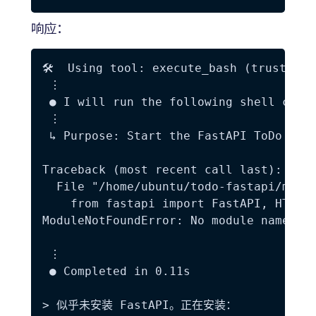
响应：
🛠️  Using tool: execute_bash (trusted)

 ⋮

 ● I will run the following shell comma
 ⋮

 ↳ Purpose: Start the FastAPI ToDo appl
Traceback (most recent call last):

  File "/home/ubuntu/todo-fastapi/main.
    from fastapi import FastAPI, HTTPEx
ModuleNotFoundError: No module named 'f
 ⋮

 ● Completed in 0.11s

> 似乎未安装 FastAPI。正在安装：
