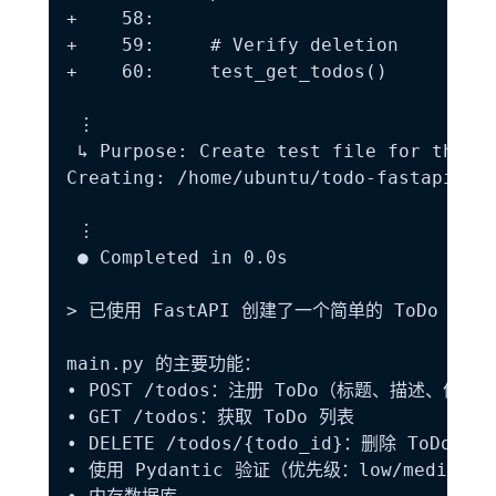
+    58:

+    59:     # Verify deletion

+    60:     test_get_todos()

 ⋮

 ↳ Purpose: Create test file for the Fa
Creating: /home/ubuntu/todo-fastapi/tes
 ⋮

 ● Completed in 0.0s

> 已使用 FastAPI 创建了一个简单的 ToDo 应用。
main.py 的主要功能：

• POST /todos：注册 ToDo（标题、描述、优先
• GET /todos：获取 ToDo 列表  

• DELETE /todos/{todo_id}：删除 ToDo  

• 使用 Pydantic 验证（优先级：low/medium