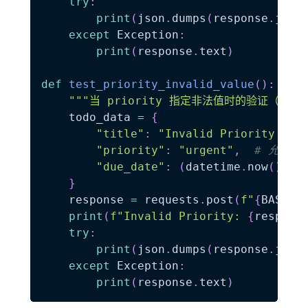
try
:
print
(
json
.
dumps
(
response
.
json
except
 Exception
:
print
(
response
.
text
)
def
test_priority_invalid_value
(
)
:
"""当 priority 指定非法值时的验证（预期返
    todo_data 
=
{
"title"
:
"Invalid Priority Tod
"priority"
:
"urgent"
,
# 允许值：
"due_date"
:
(
datetime
.
now
(
)
+
 
}
    response 
=
 requests
.
post
(
f"
{
BASE_U
print
(
f"Invalid Priority: 
{
respons
try
:
print
(
json
.
dumps
(
response
.
json
except
 Exception
:
print
(
response
.
text
)