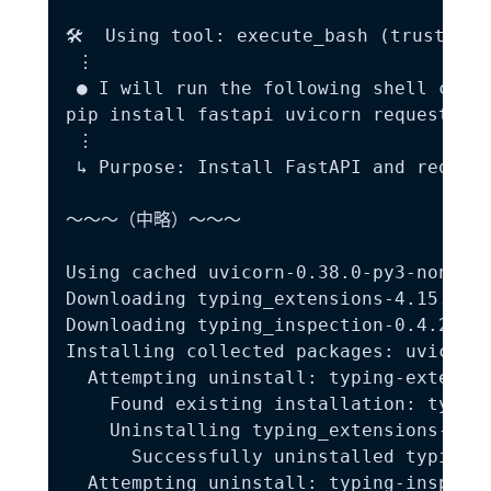
🛠️  Using tool: execute_bash (trusted)

 ⋮

 ● I will run the following shell comma
pip install fastapi uvicorn requests

 ⋮

 ↳ Purpose: Install FastAPI and require
～～～（中略）～～～

Using cached uvicorn-0.38.0-py3-none-an
Downloading typing_extensions-4.15.0-py
Downloading typing_inspection-0.4.2-py3
Installing collected packages: uvicorn,
  Attempting uninstall: typing-extensio
    Found existing installation: typing
    Uninstalling typing_extensions-4.13
      Successfully uninstalled typing_e
  Attempting uninstall: typing-inspecti