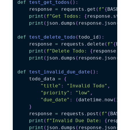
def
test_get_todos
(
)
:
    response 
=
 requests
.
get
(
f"
{
BASE_UR
print
(
f"Get Todos: 
{
response
.
statu
print
(
json
.
dumps
(
response
.
json
(
)
,
 
def
test_delete_todo
(
todo_id
)
:
    response 
=
 requests
.
delete
(
f"
{
BASE
print
(
f"Delete Todo: 
{
response
.
sta
print
(
json
.
dumps
(
response
.
json
(
)
,
 
def
test_invalid_due_date
(
)
:
    todo_data 
=
{
"title"
:
"Invalid Todo"
,
"priority"
:
"low"
,
"due_date"
:
(
datetime
.
now
(
)
-
 
}
    response 
=
 requests
.
post
(
f"
{
BASE_U
print
(
f"Invalid Due Date: 
{
respons
print
(
json
.
dumps
(
response
.
json
(
)
,
 