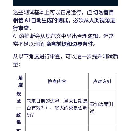
这些测试基本上可以正常运行，但
切勿盲目
相信 AI 自动生成的测试，必须从人类视角进
行审查
。
AI 的推断会从规范文中导出合理逻辑，但常
常不足以理解
隐含前提和边界条件
。
从以下角度进行审查，可以进一步提升测试质
量：
角
检查内容
应对方针
度
规
范
未来日期的边界（当天日期是
添加边界测
一
否有效？）、输入约束是否明
试
致
确？
性
可