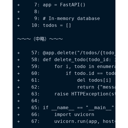
+     7: app = FastAPI()

+     8:

+     9: # In-memory database

+    10: todos = []

～～～（中略）～～～

+    57: @app.delete("/todos/{todo_id}"
+    58: def delete_todo(todo_id: int):
+    59:     for i, todo in enumerate(t
+    60:         if todo.id == todo_id:
+    61:             del todos[i]

+    62:             return {"message":
+    63:     raise HTTPException(status
+    64:

+    65: if __name__ == "__main__":

+    66:     import uvicorn

+    67:     uvicorn.run(app, host="0.0