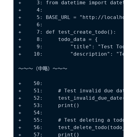
+     3: from datetime import datetime,
+     4:

+     5: BASE_URL = "http://localhost:8
+     6:

+     7: def test_create_todo():

+     8:     todo_data = {

+     9:         "title": "Test Todo",

+    10:         "description": "Test d
～～～（中略）～～～

+    50:

+    51:     # Test invalid due date

+    52:     test_invalid_due_date()

+    53:     print()

+    54:

+    55:     # Test deleting a todo

+    56:     test_delete_todo(todo_id)

+    57:     print()
