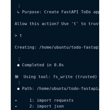
 ⋮

 ↳ Purpose: Create FastAPI ToDo applica
Allow this action? Use 't' to trust (al
> t

Creating: /home/ubuntu/todo-fastapi/mai
 ⋮

 ● Completed in 0.0s

🛠️  Using tool: fs_write (trusted)

 ⋮

 ● Path: /home/ubuntu/todo-fastapi/test
+     1: import requests

+     2: import json
