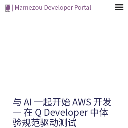
| Mamezou Developer Portal
Machine Learning / Generative AI
Development Environment
Agile Development
Micro Service
Container
Frontend
Modeling
Analytics
Learning
Robotics
Testing
Events
CI/CD
Blogs
OSS
IoT
与 AI 一起开始 AWS 开发
― 在 Q Developer 中体
验规范驱动测试