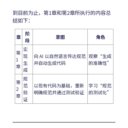
到目前为止，第1章和第2章所执行的内容总
结如下：
阶
章
意图
角色
段
实
第
现
向 AI 以自然语言传达规范
观察“生成
1
生
并自动生成代码
的准确性”
章
成
规
第
范
以现有代码为基础，重新
学习“规范
2
验
明确规范并通过测试验证
的测试化”
章
证