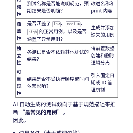
测试名称是否能说明规范，预
改进名称和
读
期结果是否明确？
print 内容
性
是否涵盖了
、
、
覆
low
medium
生成并添加
盖
的正常用例，以及是否
high
缺失的用例
性
涵盖了异常用例？
独
将前置数据
各测试是否不依赖其他测试的
立
创建和删除
结果？
性
逻辑分离
可
引入固定日
重
结果是否不受执行顺序或时间
期或 ID 管
现
依赖影响？
理机制
性
AI 自动生成的测试倾向于基于规范描述来推
断
“最常见的用例”
。
因此，
边界条件（当天或阈值等）