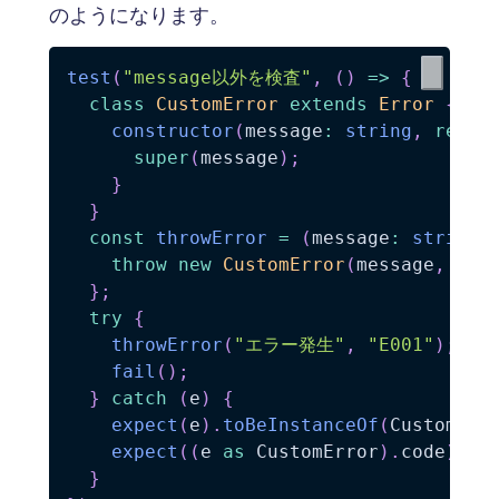
のようになります。
test
(
"message以外を検査"
,
(
)
=>
{
class
CustomError
extends
Error
{
constructor
(
message
:
string
,
reado
super
(
message
)
;
}
}
const
throwError
=
(
message
:
string
,
throw
new
CustomError
(
message
,
 cod
}
;
try
{
throwError
(
"エラー発生"
,
"E001"
)
;
fail
(
)
;
}
catch
(
e
)
{
expect
(
e
)
.
toBeInstanceOf
(
CustomErr
expect
(
(
e 
as
 CustomError
)
.
code
)
.
to
}