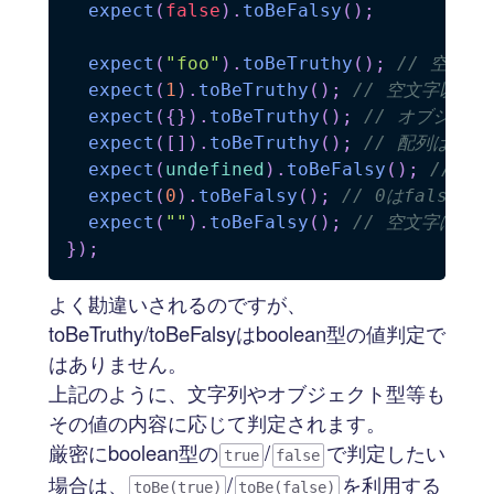
expect
(
false
)
.
toBeFalsy
(
)
;
expect
(
"foo"
)
.
toBeTruthy
(
)
;
// 空文字以
expect
(
1
)
.
toBeTruthy
(
)
;
// 空文字以外はt
expect
(
{
}
)
.
toBeTruthy
(
)
;
// オブジェクト
expect
(
[
]
)
.
toBeTruthy
(
)
;
// 配列はtrut
expect
(
undefined
)
.
toBeFalsy
(
)
;
// un
expect
(
0
)
.
toBeFalsy
(
)
;
// 0はfalsy
expect
(
""
)
.
toBeFalsy
(
)
;
// 空文字はfal
}
)
;
よく勘違いされるのですが、
toBeTruthy/toBeFalsyはboolean型の値判定で
はありません。
上記のように、文字列やオブジェクト型等も
その値の内容に応じて判定されます。
厳密にboolean型の
/
で判定したい
true
false
場合は、
/
を利用する
toBe(true)
toBe(false)