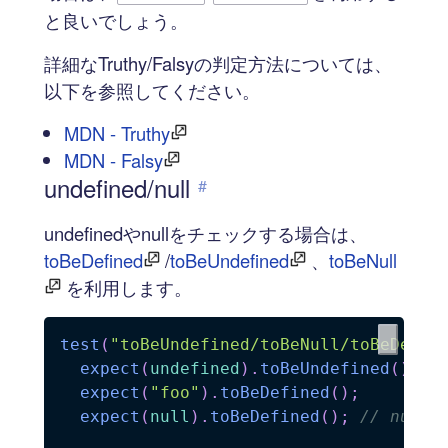
と良いでしょう。
詳細なTruthy/Falsyの判定方法については、
以下を参照してください。
MDN - Truthy
MDN - Falsy
undefined/null
#
undefinedやnullをチェックする場合は、
toBeDefined
/
toBeUndefined
、
toBeNull
を利用します。
test
(
"toBeUndefined/toBeNull/toBeDefin
expect
(
undefined
)
.
toBeUndefined
(
)
;
expect
(
"foo"
)
.
toBeDefined
(
)
;
expect
(
null
)
.
toBeDefined
(
)
;
// null