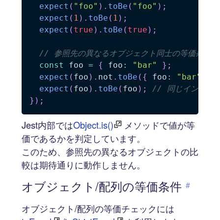
expect
(
"foo"
)
.
toBe
(
"foo"
)
;
expect
(
1
)
.
toBe
(
1
)
;
expect
(
true
)
.
toBe
(
true
)
;
// 参照先の異なるオブジェクト同士の等価条件
const
 foo 
=
{
 foo
:
"bar"
}
;
expect
(
foo
)
.
not
.
toBe
(
{
 foo
:
"bar"
}
)
expect
(
foo
)
.
toBe
(
foo
)
;
// 同じインスタ
}
)
;
Jest内部では
Object.is()
メソッドで値が等
価であるかを判定しています。
このため、参照先の異なるオブジェクトの比
較は期待通りに動作しません。
オブジェクト/配列の等価条件
#
オブジェクト/配列の等価チェックには