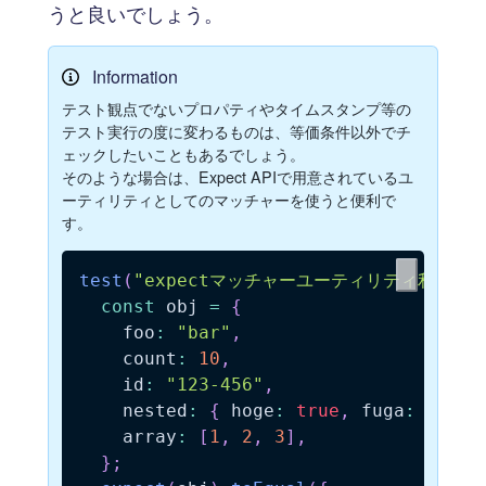
うと良いでしょう。
Information
テスト観点でないプロパティやタイムスタンプ等の
テスト実行の度に変わるものは、等価条件以外でチ
ェックしたいこともあるでしょう。
そのような場合は、Expect APIで用意されているユ
ーティリティとしてのマッチャーを使うと便利で
す。
test
(
"expectマッチャーユーティリティ利用"
,
const
 obj 
=
{
    foo
:
"bar"
,
    count
:
10
,
    id
:
"123-456"
,
    nested
:
{
 hoge
:
true
,
 fuga
:
false
    array
:
[
1
,
2
,
3
]
,
}
;