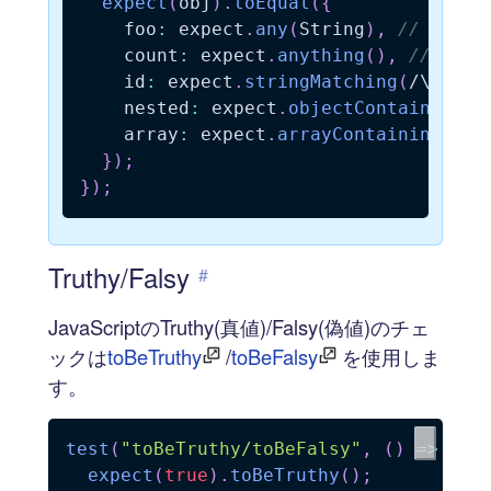
expect
(
obj
)
.
toEqual
(
{
    foo
:
 expect
.
any
(
String
)
,
// Strin
    count
:
 expect
.
anything
(
)
,
// 値は
    id
:
 expect
.
stringMatching
(
/
\d{3}-
    nested
:
 expect
.
objectContaining
(
{
    array
:
 expect
.
arrayContaining
(
[
1
,
}
)
;
}
)
;
Truthy/Falsy
#
JavaScriptのTruthy(真値)/Falsy(偽値)のチェ
ックは
toBeTruthy
/
toBeFalsy
を使用しま
す。
test
(
"toBeTruthy/toBeFalsy"
,
(
)
=>
{
expect
(
true
)
.
toBeTruthy
(
)
;