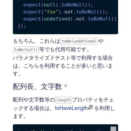
expect
(
null
)
.
toBeNull
(
)
;
expect
(
"foo"
)
.
not
.
toBeNull
(
)
;
expect
(
undefined
)
.
not
.
toBeNull
(
)
;
//
}
)
;
もちろん、これらは
や
toBe(undefined)
等でも代用可能です。
toBe(null)
パラメタライズドテスト等で利用する場合
は、こちらを利用することが多いと思いま
す。
配列長、文字数
#
配列や文字数等の
プロパティをチェ
length
ックする場合は、
toHaveLength
を利用し
ます。