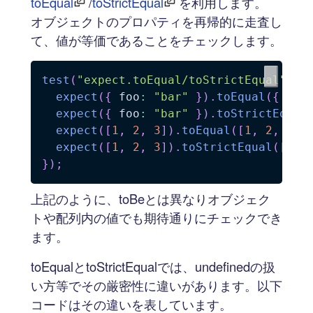
toEqual
/
toStrictEqual
を利用します。
オブジェクトのプロパティを再帰的に走査し
て、値が等価であることをチェックします。
test
(
"expect.toEqual/toStrictEqual"
,
(
expect
(
{
 foo
:
"bar"
}
)
.
toEqual
(
{
 foo
expect
(
{
 foo
:
"bar"
}
)
.
toStrictEqual
expect
(
[
1
,
2
,
3
]
)
.
toEqual
(
[
1
,
2
,
3
]
)
expect
(
[
1
,
2
,
3
]
)
.
toStrictEqual
(
[
1
,
}
)
;
上記のように、toBeとは異なりオブジェク
トや配列内の値でも期待通りにチェックでき
ます。
toEqualとtoStrictEqualでは、undefinedの扱
い方等でその厳密性に違いがあります。以下
コードはその違いを表しています。