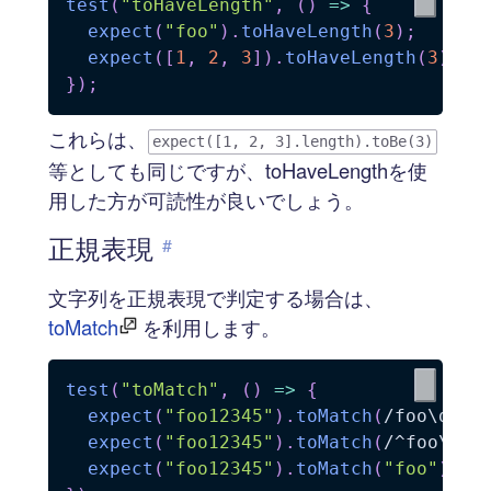
test
(
"toHaveLength"
,
(
)
=>
{
expect
(
"foo"
)
.
toHaveLength
(
3
)
;
expect
(
[
1
,
2
,
3
]
)
.
toHaveLength
(
3
)
;
}
)
;
これらは、
expect([1, 2, 3].length).toBe(3)
等としても同じですが、toHaveLengthを使
用した方が可読性が良いでしょう。
正規表現
#
文字列を正規表現で判定する場合は、
toMatch
を利用します。
test
(
"toMatch"
,
(
)
=>
{
expect
(
"foo12345"
)
.
toMatch
(
/
foo\d{5}
expect
(
"foo12345"
)
.
toMatch
(
/
^foo\d{5
expect
(
"foo12345"
)
.
toMatch
(
"foo"
)
;
/