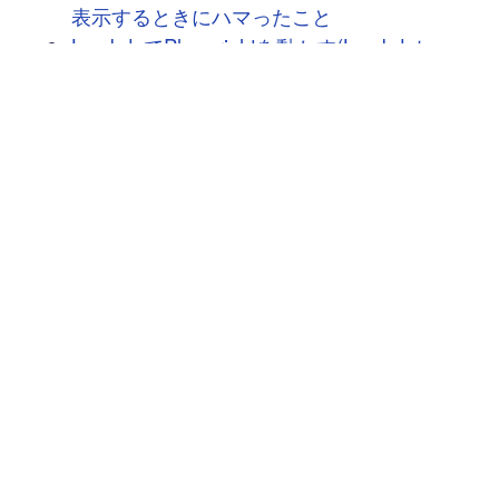
表示するときにハマったこと
LambdaでPlaywrightを動かす(Lambdaレ
イヤー / コンテナ)
Nuxt3 - 単体テスト後編 - モック・スタブ
用のユーティリティを使う
次へ
→
豆蔵では共に高め合う仲間を募集しています！
具体的な採用情報は
こちら
からご覧いただけます。