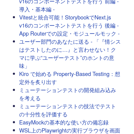
v16のコンポーネントテストを行う 前編 -
導入・基本編 -
Vitestと統合可能！StorybookでNext.js
v16のコンポーネントテストを行う 後編 -
App Routerでの設定・モジュールモック -
ユーザー部門のあなたに送る - 「『情シス
はテストしたのに…』と言わせない！ク
マに学ぶ“ユーザーテスト”のホントの意
味」
Kiro で始める Property-Based Testing：想
定外を炙り出す
ミューテーションテストの開発組み込み
を考える
ミューテーションテストの技法でテスト
の十分性を評価する
EasyMockの基本的な使い方の備忘録
WSL上のPlaywrightの実行ブラウザを画面