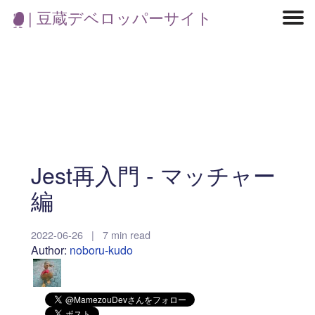
| 豆蔵デベロッパーサイト
マイクロサービス
機械学習・生成AI
アジャイル開発
フロントエンド
モデリング
統計解析
開発環境
ロボット
イベント
コンテナ
ブログ
テスト
CI/CD
OSS
学び
IoT
Jest再入門 - マッチャー
編
2022-06-26
|
7 min read
Author:
noboru-kudo