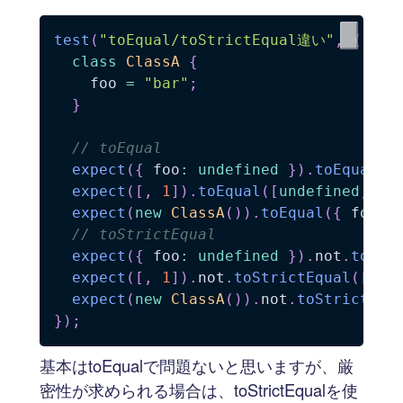
test
(
"toEqual/toStrictEqual違い"
,
(
)
=>
class
ClassA
{
    foo 
=
"bar"
;
}
// toEqual
expect
(
{
 foo
:
undefined
}
)
.
toEqual
(
{
expect
(
[
,
1
]
)
.
toEqual
(
[
undefined
,
1
]
expect
(
new
ClassA
(
)
)
.
toEqual
(
{
 foo
:
// toStrictEqual
expect
(
{
 foo
:
undefined
}
)
.
not
.
toStr
expect
(
[
,
1
]
)
.
not
.
toStrictEqual
(
[
und
expect
(
new
ClassA
(
)
)
.
not
.
toStrictEqu
}
)
;
基本はtoEqualで問題ないと思いますが、厳
密性が求められる場合は、toStrictEqualを使