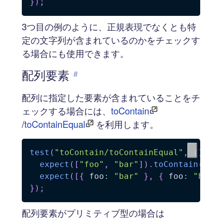
}
)
;
3つ目の例のように、正規表現でなくとも特
定の文字列が含まれているのかをチェックす
る場合にも使用できます。
配列要素
#
配列に指定した要素が含まれていることをチ
ェックする場合には、
toContain
/
toContainEqual
を利用します。
test
(
"toContain/toContainEqual"
,
(
)
=>
expect
(
[
"foo"
,
"bar"
]
)
.
toContain
(
"fo
expect
(
[
{
 foo
:
"bar"
}
,
{
 foo
:
"hoge
}
)
;
配列要素がプリミティブ型の場合は