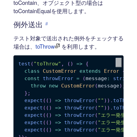
toContain、オブジェクト型の場合は
toContainEqualを使用します。
例外送出
#
テスト対象で送出された例外をチェックする
場合は、
toThrow
を利用します。
test
(
"toThrow"
,
(
)
=>
{
class
CustomError
extends
Error
{
}
const
throwError
=
(
message
:
string
)
throw
new
CustomError
(
message
)
;
}
;
expect
(
(
)
=>
throwError
(
""
)
)
.
toThrow
expect
(
(
)
=>
throwError
(
""
)
)
.
toThrow
expect
(
(
)
=>
throwError
(
"エラー発生"
)
)
expect
(
(
)
=>
throwError
(
"エラー発生"
)
)
expect
(
(
)
=>
throwError
(
"エラー発生"
)
)