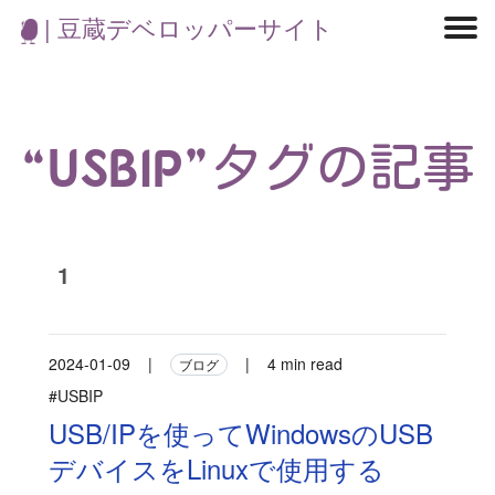
| 豆蔵デベロッパーサイト
マイクロサービス
機械学習・生成AI
アジャイル開発
フロントエンド
モデリング
統計解析
開発環境
ロボット
コンテナ
イベント
ブログ
テスト
CI/CD
OSS
学び
IoT
“USBIP”タグの記事
1
2024-01-09
|
|
4 min read
ブログ
#USBIP
USB/IPを使ってWindowsのUSB
デバイスをLinuxで使用する