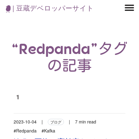
| 豆蔵デベロッパーサイト
マイクロサービス
機械学習・生成AI
アジャイル開発
フロントエンド
モデリング
統計解析
開発環境
ロボット
イベント
コンテナ
ブログ
テスト
CI/CD
OSS
学び
IoT
“Redpanda”タグ
の記事
1
2023-10-04
|
|
7 min read
ブログ
#Redpanda
#Kafka