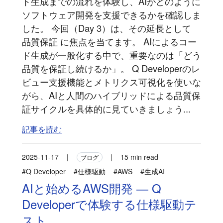
ト生成までの流れを体験し、AIがどのように
ソフトウェア開発を支援できるかを確認しま
した。 今回（Day 3）は、その延長として
品質保証 に焦点を当てます。 AIによるコー
ド生成が一般化する中で、重要なのは「どう
品質を保証し続けるか」。 Q Developerのレ
ビュー支援機能とメトリクス可視化を使いな
がら、AIと人間のハイブリッドによる品質保
証サイクルを具体的に見ていきましょう...
記事を読む
2025-11-17
|
|
15 min read
ブログ
#Q Developer
#仕様駆動
#AWS
#生成AI
AIと始めるAWS開発 ― Q
Developerで体験する仕様駆動テ
スト