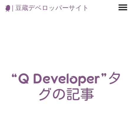
| 豆蔵デベロッパーサイト
マイクロサービス
機械学習・生成AI
アジャイル開発
フロントエンド
モデリング
統計解析
開発環境
ロボット
イベント
コンテナ
ブログ
テスト
CI/CD
OSS
学び
IoT
“Q Developer”タ
グの記事