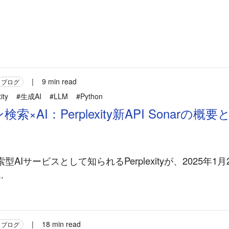
|
9 min read
ブログ
ity
#生成AI
#LLM
#Python
索×AI：Perplexity新API Sonarの概
AIサービスとして知られるPerplexityが、2025年1
.
|
18 min read
ブログ