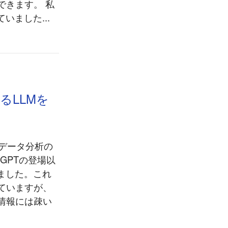
できます。 私
ました...
るLLMを
はデータ分析の
tGPTの登場以
ました。これ
ていますが、
情報には疎い