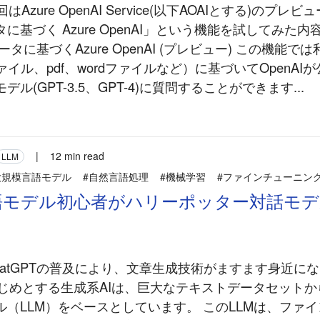
はAzure OpenAI Service(以下AOAIとする)のプレ
に基づく Azure OpenAI」という機能を試してみた
タに基づくAzure OpenAI (プレビュー) この機能
ファイル、pdf、wordファイルなど）に基づいてOpenAI
ル(GPT-3.5、GPT-4)に質問することができます...
|
12 min read
LLM
大規模言語モデル
#自然言語処理
#機械学習
#ファインチューニン
語モデル初心者がハリーポッター対話モデ
ChatGPTの普及により、文章生成技術がますます身近に
をはじめとする生成系AIは、巨大なテキストデータセット
ル（LLM）をベースとしています。 このLLMは、ファ