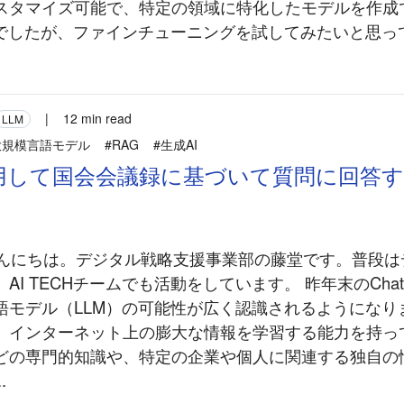
スタマイズ可能で、特定の領域に特化したモデルを作成
でしたが、ファインチューニングを試してみたいと思ってい
|
12 min read
LLM
大規模言語モデル
#RAG
#生成AI
用して国会会議録に基づいて質問に回答す
 こんにちは。デジタル戦略支援事業部の藤堂です。普段
AI TECHチームでも活動をしています。 昨年末のCha
語モデル（LLM）の可能性が広く認識されるようになり
、インターネット上の膨大な情報を学習する能力を持っ
どの専門的知識や、特定の企業や個人に関連する独自の
.