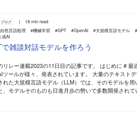
|
18 min read
ブログ
#自然言語処理
#機械学習
#GPT
#OpenAI
#大規模言語モデル
生成AI
Tで雑談対話モデルを作ろう
リレー連載2023の11日目の記事です。 はじめに # 最近C
AIツールが様々、発表されています。 大量のテキスト
された大規模言語モデル（LLM）では、そのモデルを用
と、モデルそのものも日進月歩の勢いで多数開発されていま