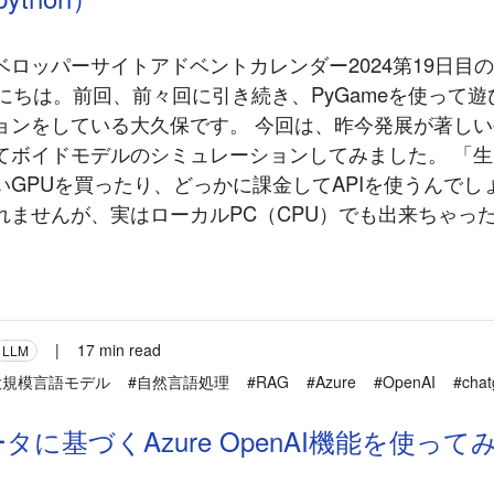
ロッパーサイトアドベントカレンダー2024第19日目の
んにちは。前回、前々回に引き続き、PyGameを使って
ョンをしている大久保です。 今回は、昨今発展が著しい
てボイドモデルのシミュレーションしてみました。 「生
いGPUを買ったり、どっかに課金してAPIを使うんでし
れませんが、実はローカルPC（CPU）でも出来ちゃっ
|
17 min read
LLM
大規模言語モデル
#自然言語処理
#RAG
#Azure
#OpenAI
#chat
タに基づくAzure OpenAI機能を使って