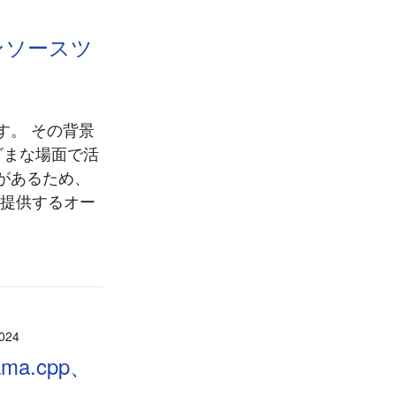
ープンソースツ
す。 その背景
ざまな場面で活
があるため、
が提供するオー
024
a.cpp、