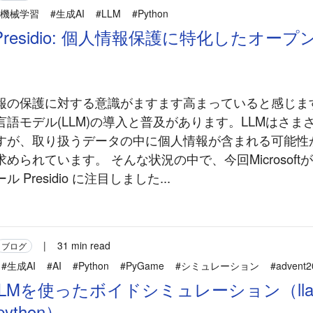
#機械学習
#生成AI
#LLM
#Python
oft Presidio: 個人情報保護に特化したオ
報の保護に対する意識がますます高まっていると感じま
語モデル(LLM)の導入と普及があります。LLMはさま
すが、取り扱うデータの中に個人情報が含まれる可能性
められています。 そんな状況の中で、今回Microsoft
Presidio に注目しました...
|
31 min read
ブログ
#生成AI
#AI
#Python
#PyGame
#シミュレーション
#advent2
LMを使ったボイドシミュレーション（llam
-python）