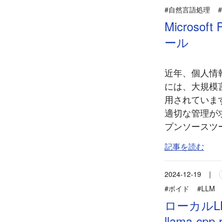
#自然言語処理
Micros
ール
近年、個人情
には、大規模言
用されていま
適切な管理が求
プンソースツール 
記事を読む
2024-12-19
|
#ボイド
#LLM
ローカルL
llama-cpp