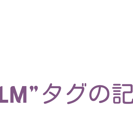
マイクロサービス
機械学習・生成AI
アジャイル開発
フロントエンド
モデリング
統計解析
開発環境
ロボット
コンテナ
イベント
ブログ
テスト
CI/CD
OSS
学び
IoT
LLM”タグの