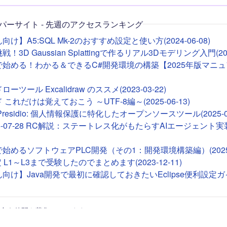
パーサイト - 先週のアクセスランキング
け】A5:SQL Mk-2のおすすめ設定と使い方(2024-06-08)
！3D Gaussian Splattingで作るリアル3Dモデリング入門(2026
deで始める！わかる＆できるC#開発環境の構築【2025年版マニュア
ツール Excalidraw のススメ(2023-03-22)
これだけは覚えておこう ～UTF-8編～(2025-06-13)
ft Presidio: 個人情報保護に特化したオープンソースツール(2025-01
26-07-28 RC解説：ステートレス化がもたらすAIエージェント実装(2
Tで始めるソフトウェアPLC開発（その1：開発環境構築編）(2025-0
 L1～L3まで受験したのでまとめます(2023-12-11)
向け】Java開発で最初に確認しておきたいEclipse便利設定ガイド(
合う仲間を募集しています！