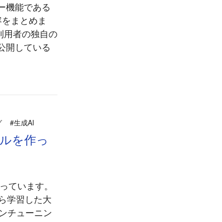
ビュー機能である
内容をまとめま
では利用者の独自の
が公開している
グ
#生成AI
ルを作っ
なっています。
から学習した大
インチューニン