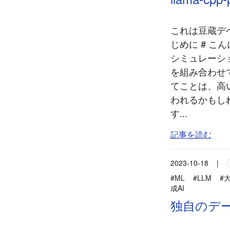
これは豆蔵デベ
じめに # こ
シミュレーシ
を組み合わせ
てことは、高
われるかもし
す...
記事を読む
2023-10-18
|
#ML
#LLM
#
成AI
独自のデー