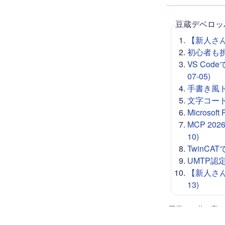
豆蔵デベロッ
【新人さん向
初心者も挑戦
VS Co
07-05)
手書き風ドロー
文字コード 
Microso
MCP 20
10)
TwinCA
UMTP認定
【新人さん
13)
豆蔵では共に高め