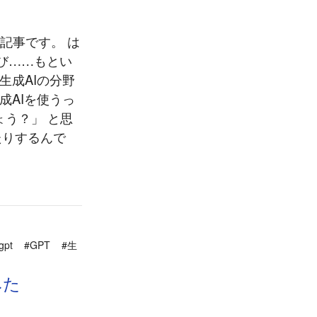
記事です。 は
遊び……もとい
生成AIの分野
成AIを使うっ
ょう？」 と思
たりするんで
gpt
#GPT
#生
みた