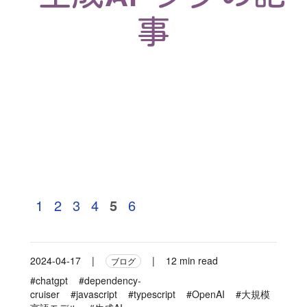
事
1
2
3
4
5
6
2024-04-17
|
|
12 min read
ブログ
#chatgpt
#dependency-
cruiser
#javascript
#typescript
#OpenAI
#大規模