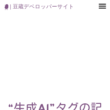
| 豆蔵デベロッパーサイト
マイクロサービス
機械学習・生成AI
アジャイル開発
フロントエンド
モデリング
統計解析
開発環境
ロボット
イベント
コンテナ
ブログ
テスト
CI/CD
OSS
学び
IoT
“生成AI”タグの記