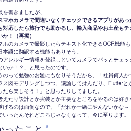
談を書きましたが、
スマホカメラで間違いなくチェックできるアプリがあっ
も対応したら旅行でも助かるし、輸入商品やお土産もチ
いか！（再掲）
マホのカメラで撮影したらテキスト化できるOCR機能も
日本語に翻訳する機能もありそう。
のアレルギー情報を登録しといてカメラでパッとチェッ
ないか！？」と思ったのです。
うのって勉強のお題にもなりそうだから、「社員何人か
ス図モデリングしつつ、議論して揉んだり、Flutter
ったら楽しそう！」と思ったりしてました。
考えたり設計とか実装とか主要なところをやるのは好き
遂げるのは面倒なので、「だれか一緒にやんないかな～
でいったんそれどころじゃなくなって、今に至ります。
かったこと
#