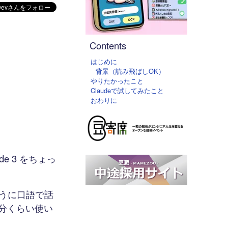
Contents
はじめに
背景（読み飛ばしOK）
やりたかったこと
Claudeで試してみたこと
おわりに
e 3 をちょっ
ように口語で話
分くらい使い