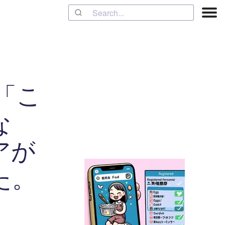
ら「こ
な
アが
た。