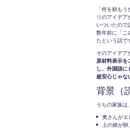
「何を頼もう
リのアイデア
いついたので
数年前に「こ
たという話で
そのアイデア
原材料表示を
し、外国語に
超安心じゃな
背景（
うちの家族は
奥さんがエ
上の娘が卵