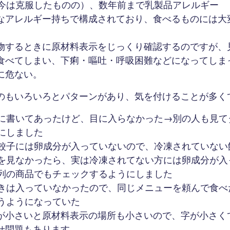
今は克服したものの）、数年前まで乳製品アレルギー
なアレルギー持ちで構成されており、食べるものには大
物するときに原材料表示をじっくり確認するのですが、
食べてしまい、下痢・嘔吐・呼吸困難などになってしま
に危ない。
のもいろいろとパターンがあり、気を付けることが多く
に書いてあったけど、目に入らなかった→別の人も見て
にしました
餃子には卵成分が入っていないので、冷凍されていない
を見なかったら、実は冷凍されてない方には卵成分が入
列の商品でもチェックするようにしました
きは入っていなかったので、同じメニューを頼んで食べ
うようになっていた
が小さいと原材料表示の場所も小さいので、字が小さく
せ問題もあります。