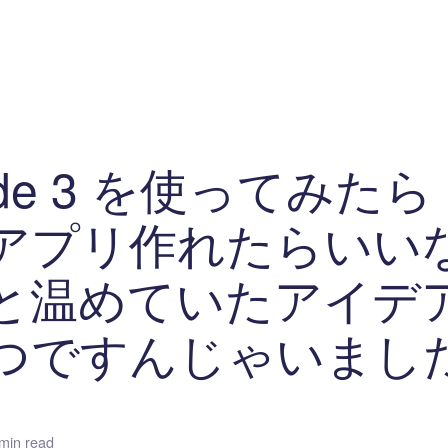
マイクロサービス
機械学習・生成AI
アジャイル開発
フロントエンド
モデリング
統計解析
開発環境
ロボット
コンテナ
イベント
ブログ
テスト
CI/CD
OSS
学び
IoT
ude 3 を使ってみた
アプリ作れたらいい
と温めていたアイデ
つですんじゃいまし
min read