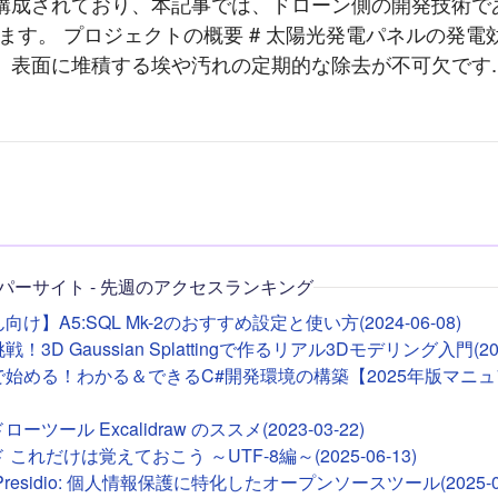
成されており、本記事では、ドローン側の開発技術である 
します。 プロジェクトの概要 # 太陽光発電パネルの発
、表面に堆積する埃や汚れの定期的な除去が不可欠です..
パーサイト - 先週のアクセスランキング
け】A5:SQL Mk-2のおすすめ設定と使い方(2024-06-08)
！3D Gaussian Splattingで作るリアル3Dモデリング入門(2026
deで始める！わかる＆できるC#開発環境の構築【2025年版マニュア
ツール Excalidraw のススメ(2023-03-22)
これだけは覚えておこう ～UTF-8編～(2025-06-13)
ft Presidio: 個人情報保護に特化したオープンソースツール(2025-01