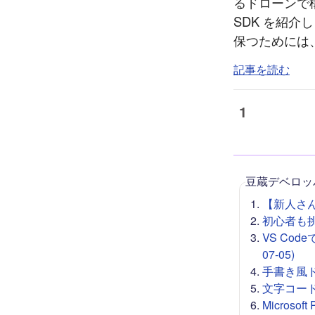
るドローンで構
SDK を紹介
保つためには
記事を読む
1
豆蔵デベロッ
【新人さん向
初心者も挑戦
VS Co
07-05)
手書き風ドロー
文字コード 
Microso