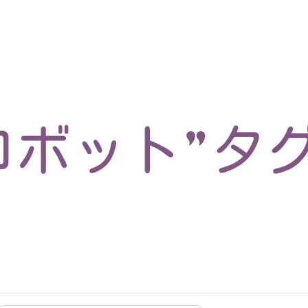
マイクロサービス
機械学習・生成AI
アジャイル開発
フロントエンド
モデリング
統計解析
開発環境
ロボット
イベント
コンテナ
ブログ
テスト
CI/CD
OSS
学び
IoT
ロボット”タ