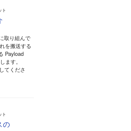
ット
介
発に取り組んで
それを搬送する
ayload
介します。
照してくださ
ット
スの