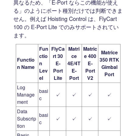
異なるため、「E-Port ならこの機能が使え
る」のようにポート種別だけでは判断できま
せん。例えば Hoisting Control は、FlyCart
100 の E-Port Lite でのみサポートされてい
ます。
Fun
FlyCa
Matri
Matric
Matrice
ctio
rt 30
ce
e 400
Functio
350 RTK
n
E-
4E/4T
E-
n Name
Gimbal
Lev
Port
E-
Port
Port
el
Lite
Port
V2
Log
basi
Manage
✓
✓
✓
✓
c
ment
Data
basi
Subscrip
✓
✓
✓
✓
c
tion
Basic