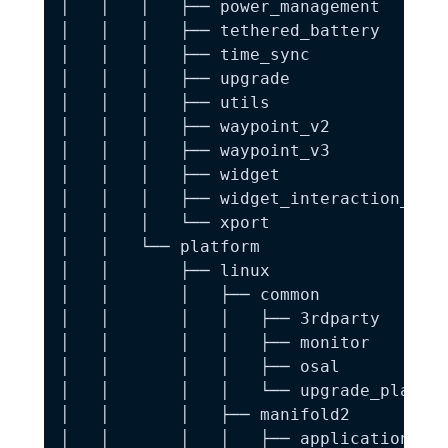
│   │   │   ├── power_management

│   │   │   ├── tethered_battery

│   │   │   ├── time_sync

│   │   │   ├── upgrade

│   │   │   ├── utils

│   │   │   ├── waypoint_v2

│   │   │   ├── waypoint_v3

│   │   │   ├── widget

│   │   │   ├── widget_interaction_test
│   │   │   └── xport

│   │   └── platform

│   │       ├── linux

│   │       │   ├── common

│   │       │   │   ├── 3rdparty

│   │       │   │   ├── monitor

│   │       │   │   ├── osal

│   │       │   │   └── upgrade_platfor
│   │       │   ├── manifold2

│   │       │   │   ├── application
