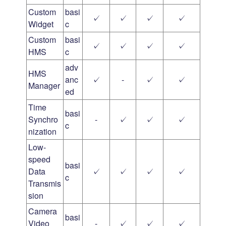
Custom
basi
✓
✓
✓
✓
Widget
c
Custom
basi
✓
✓
✓
✓
HMS
c
adv
HMS
anc
✓
-
✓
✓
Manager
ed
Time
basi
Synchro
-
✓
✓
✓
c
nization
Low-
speed
basi
Data
✓
✓
✓
✓
c
Transmis
sion
Camera
basi
Video
-
✓
✓
✓