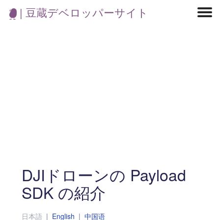
| 豆蔵デベロッパーサイト
マイクロサービス
機械学習・生成AI
アジャイル開発
フロントエンド
モデリング
統計解析
開発環境
ロボット
コンテナ
イベント
ブログ
テスト
CI/CD
OSS
学び
IoT
DJIドローンの Payload
SDK の紹介
日本語
|
English
|
中国语