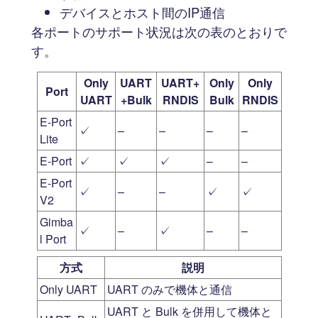
デバイスとホスト間のIP通信
各ポートのサポート状況は次の表のとおりで
す。
Only
UART
UART+
Only
Only
Port
UART
+Bulk
RNDIS
Bulk
RNDIS
E-Port
✓
–
–
–
–
Lite
E-Port
✓
✓
✓
–
–
E-Port
✓
–
–
✓
✓
V2
Gimba
✓
–
✓
–
–
l Port
方式
説明
Only UART
UART のみで機体と通信
UART と Bulk を併用して機体と