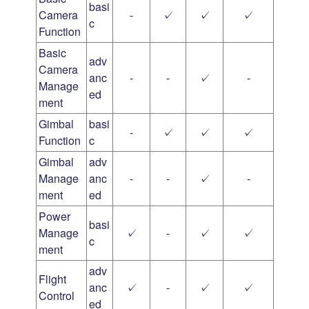
basi
Camera
-
✓
✓
✓
c
Function
Basic
adv
Camera
anc
-
-
✓
-
Manage
ed
ment
Gimbal
basi
-
✓
✓
✓
Function
c
Gimbal
adv
Manage
anc
-
-
✓
-
ment
ed
Power
basi
Manage
✓
-
✓
✓
c
ment
adv
Flight
anc
✓
-
✓
✓
Control
ed