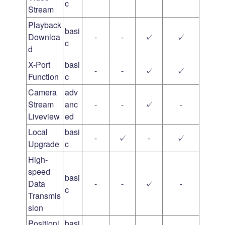
c
Stream
Playback
basi
Downloa
-
-
✓
✓
c
d
X-Port
basi
-
-
✓
✓
Function
c
Camera
adv
Stream
anc
-
-
✓
-
Liveview
ed
Local
basi
-
✓
-
✓
Upgrade
c
High-
speed
basi
Data
-
-
✓
-
c
Transmis
sion
Positioni
basi