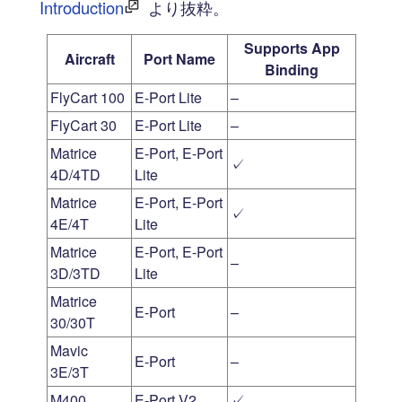
Introduction
より抜粋。
Supports App
Aircraft
Port Name
Binding
FlyCart 100
E-Port Lite
–
FlyCart 30
E-Port Lite
–
Matrice
E-Port, E-Port
✓
4D/4TD
Lite
Matrice
E-Port, E-Port
✓
4E/4T
Lite
Matrice
E-Port, E-Port
–
3D/3TD
Lite
Matrice
E-Port
–
30/30T
Mavic
E-Port
–
3E/3T
M400
E-Port V2
✓