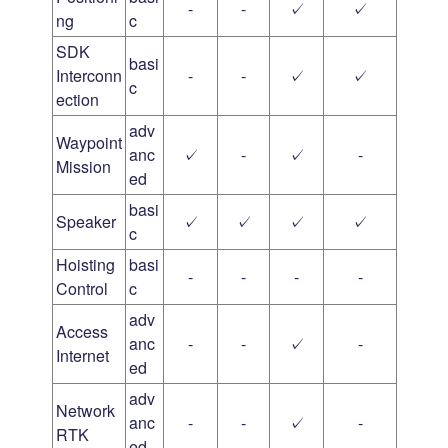
-
-
✓
✓
ng
c
SDK
basi
Interconn
-
-
✓
✓
c
ection
adv
Waypoint
anc
✓
-
✓
-
Mission
ed
basi
Speaker
✓
✓
✓
✓
c
Hoisting
basi
-
-
-
-
Control
c
adv
Access
anc
-
-
✓
-
Internet
ed
adv
Network
anc
-
-
✓
-
RTK
ed