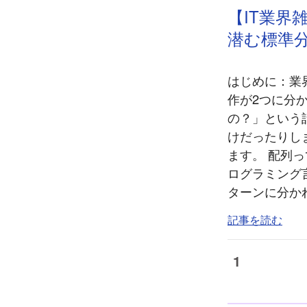
【IT業
潜む標準
はじめに：業
作が2つに分
の？」という
けだったりし
ます。 配列っ
ログラミング
ターンに分かれ
記事を読む
1