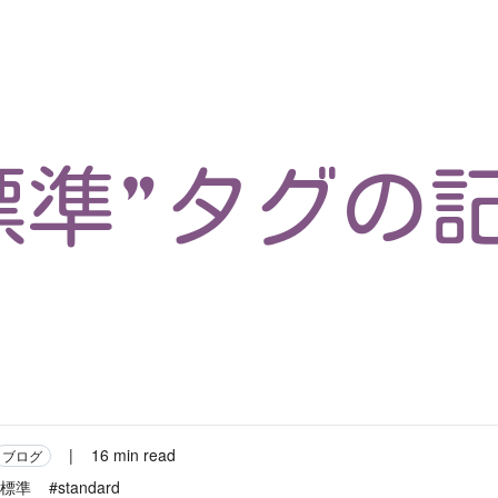
マイクロサービス
機械学習・生成AI
アジャイル開発
フロントエンド
モデリング
統計解析
開発環境
ロボット
コンテナ
イベント
ブログ
テスト
CI/CD
OSS
学び
IoT
標準”タグの
|
16 min read
ブログ
#標準
#standard