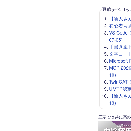
豆蔵デベロッ
【新人さん向
初心者も挑戦
VS Co
07-05)
手書き風ドロー
文字コード 
Microso
MCP 20
10)
TwinCA
UMTP認定
【新人さん
13)
豆蔵では共に高め