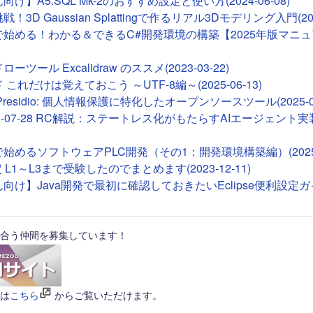
け】A5:SQL Mk-2のおすすめ設定と使い方(2024-06-08)
！3D Gaussian Splattingで作るリアル3Dモデリング入門(2026
deで始める！わかる＆できるC#開発環境の構築【2025年版マニュア
ツール Excalidraw のススメ(2023-03-22)
これだけは覚えておこう ～UTF-8編～(2025-06-13)
ft Presidio: 個人情報保護に特化したオープンソースツール(2025-01
26-07-28 RC解説：ステートレス化がもたらすAIエージェント実装(2
Tで始めるソフトウェアPLC開発（その1：開発環境構築編）(2025-0
 L1～L3まで受験したのでまとめます(2023-12-11)
向け】Java開発で最初に確認しておきたいEclipse便利設定ガイド(
合う仲間を募集しています！
は
こちら
からご覧いただけます。