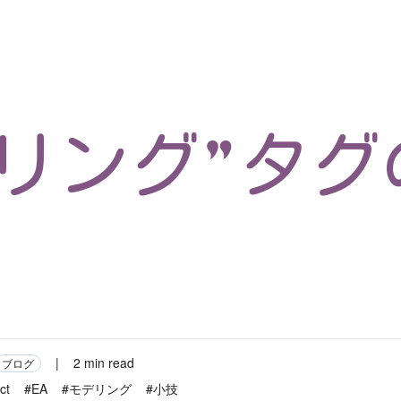
マイクロサービス
機械学習・生成AI
アジャイル開発
フロントエンド
モデリング
統計解析
開発環境
ロボット
イベント
コンテナ
ブログ
テスト
CI/CD
OSS
学び
IoT
デリング”タグ
|
2 min read
ブログ
ct
#EA
#モデリング
#小技