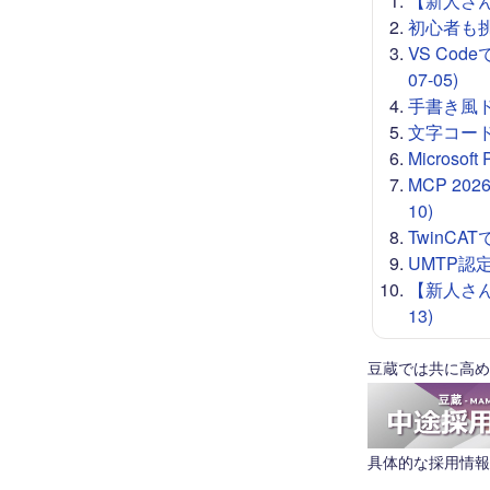
【新人さん向
初心者も挑戦
VS Co
07-05)
手書き風ドロー
文字コード 
Microso
MCP 20
10)
TwinCA
UMTP認定
【新人さん
13)
豆蔵では共に高め
具体的な採用情報