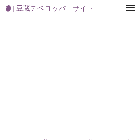
| 豆蔵デベロッパーサイト
マイクロサービス
機械学習・生成AI
アジャイル開発
フロントエンド
モデリング
統計解析
開発環境
ロボット
イベント
コンテナ
ブログ
テスト
CI/CD
OSS
学び
IoT