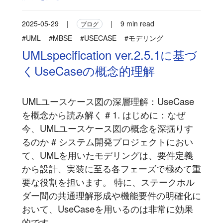
2025-05-29
|
|
9 min read
ブログ
#UML
#MBSE
#USECASE
#モデリング
UMLspecification ver.2.5.1に基づ
くUseCaseの概念的理解
UMLユースケース図の深層理解：UseCase
を概念から読み解く # 1. はじめに：なぜ
今、UMLユースケース図の概念を深掘りす
るのか # システム開発プロジェクトにおい
て、UMLを用いたモデリングは、要件定義
から設計、実装に至る各フェーズで極めて重
要な役割を担います。 特に、ステークホル
ダー間の共通理解形成や機能要件の明確化に
おいて、UseCaseを用いるのは非常に効果
的です...