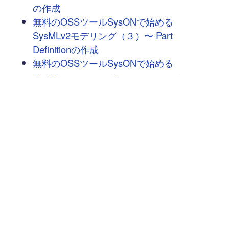
の作成
無料のOSSツールSysONで始める
SysMLv2モデリング（３）〜 Part
Definitionの作成
無料のOSSツールSysONで始める
SysMLv2モデリング（１）〜 はじめての
SysON
UMLspecification ver.2.5.1に基づく
UseCaseの概念的理解
UMTP認定 L1～L3まで受験したのでまと
めます
UMTP L3認定への道 その1
GitHub Packages Container Registryをモ
デリングしてみた – UMLを理解の道具と
して
明日から使えるEnterprise Architectの小技
集