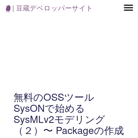
| 豆蔵デベロッパーサイト
マイクロサービス
機械学習・生成AI
アジャイル開発
フロントエンド
モデリング
統計解析
開発環境
ロボット
イベント
コンテナ
ブログ
テスト
CI/CD
OSS
学び
IoT
無料のOSSツール
SysONで始める
SysMLv2モデリング
（２）〜 Packageの作成