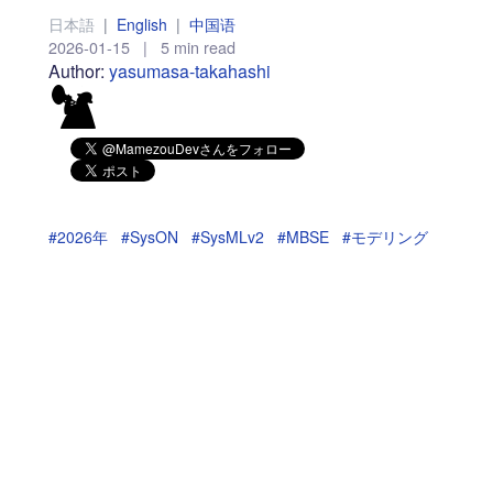
日本語
|
English
|
中国语
2026-01-15
|
5 min read
Author:
yasumasa-takahashi
#2026年
#SysON
#SysMLv2
#MBSE
#モデリング