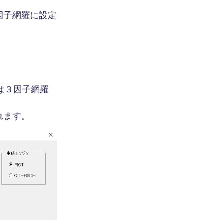
因子網羅に設定
ては３因子網羅
れます。