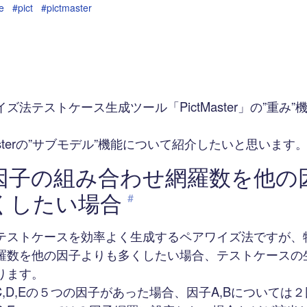
e
#pict
#pictmaster
ズ法テストケース生成ツール「PictMaster」の”重み
Masterの”サブモデル”機能について紹介したいと思います
因子の組み合わせ網羅数を他の
くしたい場合
#
テストケースを効率よく生成するペアワイズ法ですが、
羅数を他の因子よりも多くしたい場合、テストケースの
ります。
,C,D,Eの５つの因子があった場合、因子A,Bについては