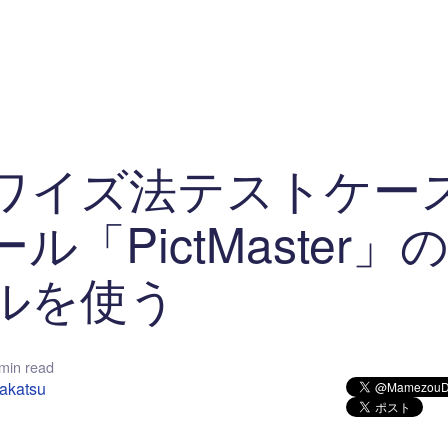
マイクロサービス
機械学習・生成AI
アジャイル開発
フロントエンド
モデリング
統計解析
開発環境
ロボット
イベント
コンテナ
ブログ
テスト
CI/CD
OSS
学び
IoT
ワイズ法テストケー
ル「PictMaster」
ルを使う
min read
takatsu