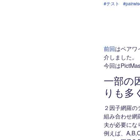
#テスト
#pairwis
前回
はペアワイ
介しました。
今回はPict
一部の
りも多
２因子網羅の
組み合わせ網
夫が必要にな
例えば、A,B