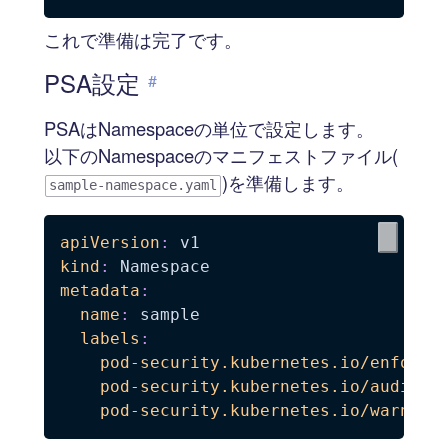
これで準備は完了です。
PSA設定
#
PSAはNamespaceの単位で設定します。
以下のNamespaceのマニフェストファイル(
)を準備します。
sample-namespace.yaml
apiVersion
:
kind
:
metadata
:
name
:
 sample

labels
:
pod-security.kubernetes.io/enforce
pod-security.kubernetes.io/audit
:
 
pod-security.kubernetes.io/warn
: