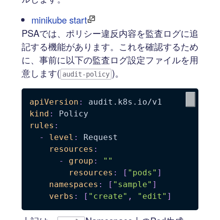
minikube start
PSAでは、ポリシー違反内容を監査ログに追
記する機能があります。これを確認するため
に、事前に以下の監査ログ設定ファイルを用
意します(
)。
audit-policy
apiVersion
:
kind
:
rules
:
-
level
:
 Request

resources
:
-
group
:
""
resources
:
[
"pods"
]
namespaces
:
[
"sample"
]
verbs
:
[
"create"
,
"edit"
]