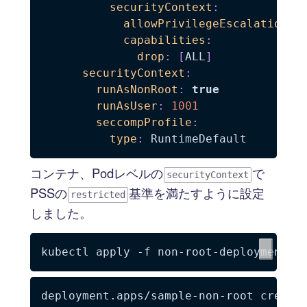
securityContext
:
allowPrivilegeEscalation
:
capabilities
:
drop
:
[
ALL
]
securityContext
:
runAsNonRoot
:
true
runAsUser
:
1001
seccompProfile
:
type
:
コンテナ、Podレベルの
で
securityContext
PSSの
基準を満たすように設定
restricted
しました。
kubectl apply 
-f