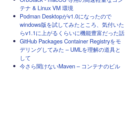
テナ & Linux VM 環境
Podman Desktopがv1.0になったので
windows版を試してみたところ、気付いた
らv1.1に上がるくらいに機能豊富だった話
GitHub Packages Container Registryをモ
デリングしてみた – UMLを理解の道具と
して
今さら聞けないMaven – コンテナのビル
ドと一緒にpushもMavenでしたい。
AWSが公開したFinchでコンテナ実行/イ
メージビルドをする
AWS Controllers for Kubernetes(ACK):
AWSサービスをKubernetesカスタムリソ
ースで管理する
EKS Blueprints(CDK)ですぐ使える実用的
なEKSクラスタ環境を簡単に手に入れる