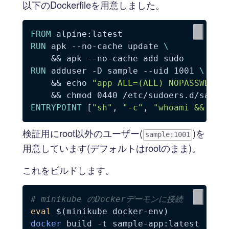
以下のDockerfileを用意しました。
FROM
 alpine:latest
RUN
 apk --no-cache update 
\
    && apk --no-cache add sudo
RUN
 adduser -D sample --uid 1001 
\
    && echo 
"app ALL=(ALL) NOPASSWD: A
    && chmod 0440 /etc/sudoers.d/sampl
ENTRYPOINT
 [
"sh"
, 
"-c"
, 
"whoami && sle
検証用にroot以外のユーザー(
)を
sample:1001
用意しています(デフォルトはrootのまま)。
これをビルドします。
# minikube のDockerデーモンに接続
eval
$(
minikube docker-env
)
docker
 build 
-t
 sample-app:latest 
.