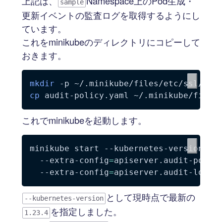
上記は、
Namespace上のPod生成・
sample
更新イベントの監査ログを取得するようにし
ています。
これをminikubeのディレクトリにコピーして
おきます。
mkdir
-p
cp
これでminikubeを起動します。
minikube start --kubernetes-version 
1.
  --extra-config
=
apiserver.audit-polic
  --extra-config
=
apiserver.audit-log-p
として現時点で最新の
--kubernetes-version
を指定しました。
1.23.4