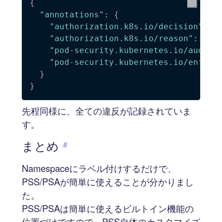
{
"annotations"
:
{
"authorization.k8s.io/decision"
:
"
"authorization.k8s.io/reason"
:
"RB
"pod-security.kubernetes.io/audit-
"pod-security.kubernetes.io/enforc
}
}
先程同様に、全ての違反が記録されていま
す。
まとめ
#
Namespaceにラベル付けするだけで、
PSS/PSAが簡単に使えることが分かりまし
た。
PSS/PSAは簡単に使えるビルトイン機能の
位置づけですので、PSS自体のカスタマイズ