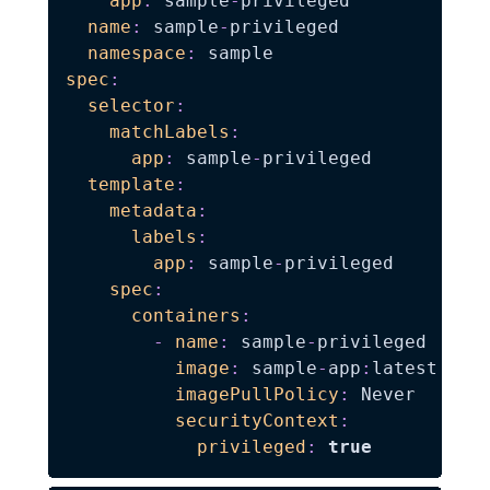
app
:
 sample
-
privileged

name
:
 sample
-
privileged

namespace
:
spec
:
selector
:
matchLabels
:
app
:
 sample
-
privileged

template
:
metadata
:
labels
:
app
:
 sample
-
privileged

spec
:
containers
:
-
name
:
 sample
-
privileged

image
:
 sample
-
app
:
latest

imagePullPolicy
:
 Never

securityContext
:
privileged
:
true