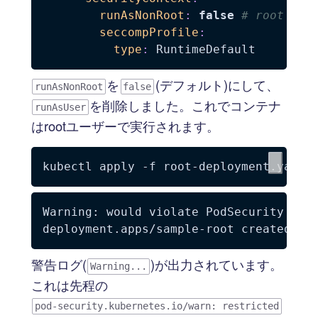
runAsNonRoot
:
false
# root
seccompProfile
:
type
:
を
(デフォルト)にして、
runAsNonRoot
false
を削除しました。これでコンテナ
runAsUser
はrootユーザーで実行されます。
kubectl apply 
-f
Warning: would violate PodSecurity "res
警告ログ(
)が出力されています。
Warning...
これは先程の
pod-security.kubernetes.io/warn: restricted