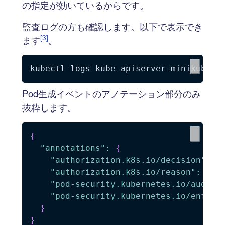
の指定が効いているからです。
監査ログの方も確認します。以下で表示でき
[3]
ます
。
kubectl logs kube-apiserver-minikube 
-
Pod生成イベントのアノテーション部分のみ
抜粋します。
{
"annotations"
:
{
"authorization.k8s.io/decision"
:
"
"authorization.k8s.io/reason"
:
"RB
"pod-security.kubernetes.io/audit-
"pod-security.kubernetes.io/enforc
}
}