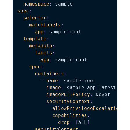
namespace
:
spec
:
selector
:
matchLabels
:
app
:
 sample
-
root

template
:
metadata
:
labels
:
app
:
 sample
-
root

spec
:
containers
:
-
name
:
 sample
-
root

image
:
 sample
-
app
:
latest

imagePullPolicy
:
 Never

securityContext
:
allowPrivilegeEscalation
:
capabilities
:
drop
:
[
ALL
]
securityContext
: