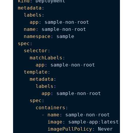
kind
:
metadata
:
labels
:
app
:
 sample
-
non
-
root

name
:
 sample
-
non
-
root

namespace
:
spec
:
selector
:
matchLabels
:
app
:
 sample
-
non
-
root

template
:
metadata
:
labels
:
app
:
 sample
-
non
-
root

spec
:
containers
:
-
name
:
 sample
-
non
-
root

image
:
 sample
-
app
:
latest

imagePullPolicy
:
 Never
