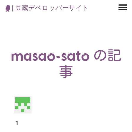
| 豆蔵デベロッパーサイト
マイクロサービス
機械学習・生成AI
アジャイル開発
フロントエンド
モデリング
統計解析
開発環境
ロボット
コンテナ
イベント
ブログ
テスト
CI/CD
OSS
学び
IoT
masao-sato の記
事
1