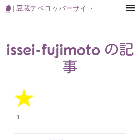
| 豆蔵デベロッパーサイト
マイクロサービス
機械学習・生成AI
アジャイル開発
フロントエンド
モデリング
統計解析
開発環境
ロボット
コンテナ
イベント
ブログ
テスト
CI/CD
OSS
学び
IoT
issei-fujimoto の記
事
1