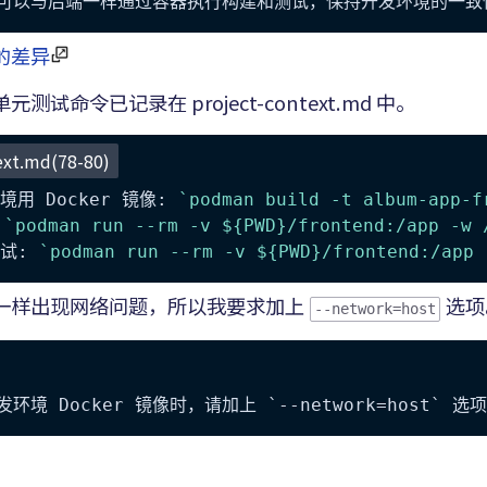
的差异
测试命令已记录在 project-context.md 中。
ext.md(78-80)
用 Docker 镜像: 
`podman build -t album-app-f
 
`podman run --rm -v ${PWD}/frontend:/app -w 
试: 
`podman run --rm -v ${PWD}/frontend:/app 
一样出现网络问题，所以我要求加上
选项
--network=host