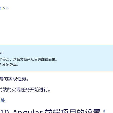
ジェント
on
的受众，这篇文章已从日语翻译而来。
到原始版本。
端的实现任务。
前端的实现任务开始进行。
此处
务10. Angular 前端项目的设置
#