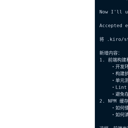
Now I'll u
Accepted e
将 .kiro/
新增内容：

1. 前端构建
    ・开发环
    ・构建
    ・单元
    ・Lin
    ・避免
2. NPM 缓
    ・如何使
    ・如何