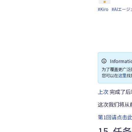
#Kiro
#AIエー
Informati
为了覆盖更广泛
您可以在
这里
找
上次
完成了后
这次我们将从
第1回请点击
15. 任