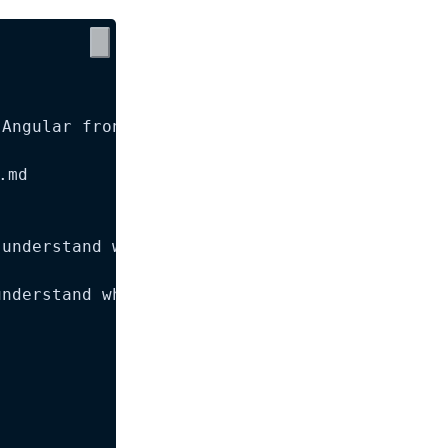
Angular frontend project with Angular Materia
md  

understand what's already in place:  

nderstand what's already implemented  
