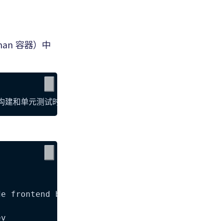
an 容器）中
e frontend build and unit test execution usin
v
