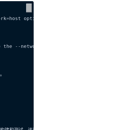
rk=host option to the frontend Docker command
 the --network=host option, similar to how it
。
