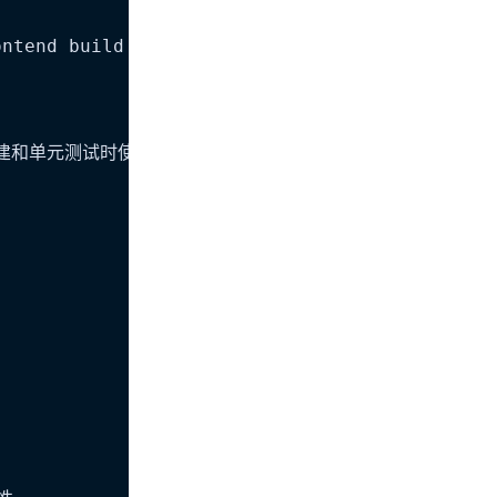
ntend build and unit test execution using the
前端构建和单元测试时使用开发环境用的 Docker 镜像。
