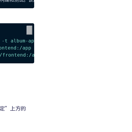
 -t album-app-frontend-dev -f frontend/Docker
ontend:/app -w /app album-app-frontend-dev np
/frontend:/app -w /app album-app-frontend-dev
の設定”上方的