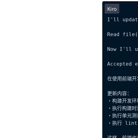
Kiro
I'll updat
Read file(
Now I'll u
Accepted e
在使用前端开发环
更新内容：

・构建开发环境用
・执行构建时添加
・执行单元测试时
・执行 lint 