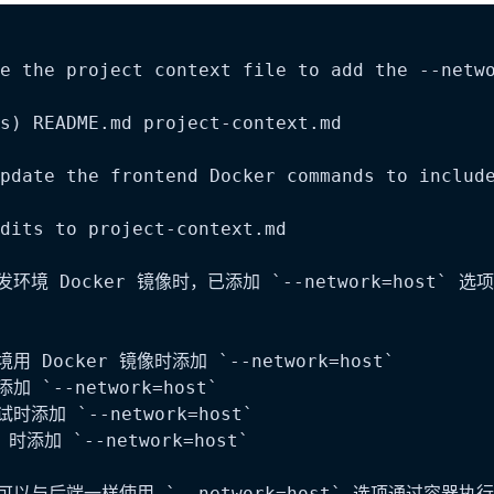
e the project context file to add the --netwo
s) README.md project-context.md

pdate the frontend Docker commands to include
dits to project-context.md

境 Docker 镜像时，已添加 `--network=host` 选项
 Docker 镜像时添加 `--network=host`  

 `--network=host`  

添加 `--network=host`  

时添加 `--network=host`  
