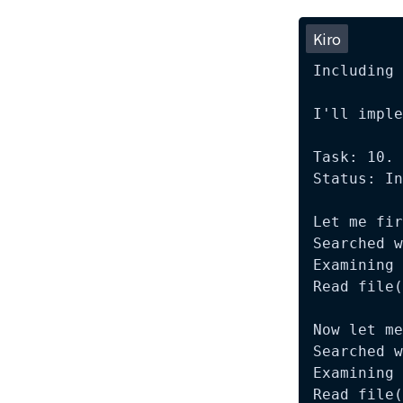
Kiro
Including 
I'll imple
Task: 10
Status: In
Let me fir
Searched w
Examining 
Read file(
Now let me
Searched w
Examining 
Read file(