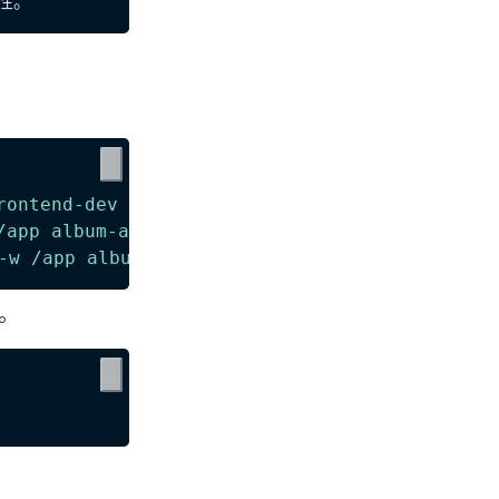
rontend-dev -f frontend/Dockerfile.dev fronte
/app album-app-frontend-dev npm run build`
-w /app album-app-frontend-dev npm test -- --
。