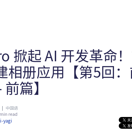
Machine Learning / Generative AI
Development Environment
Agile Development
Micro Service
Container
Frontend
Modeling
Analytics
Learning
Robotics
Testing
Events
CI/CD
Blogs
OSS
IoT
iro 掀起 AI 开发革命
建相册应用【第5回：
- 前篇】
|
中国语
 min read
i-yagi