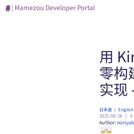
| Mamezou Developer Portal
用 K
零构
实现 
日本語
|
English
2025-08-28
|
9
Author:
noriyuk