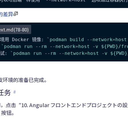
的差异
ext.md(78-80)
用 Docker 镜像: 
`podman build --network=host
 
`podman run --rm --network=host -v ${PWD}/fr
试: 
`podman run --rm --network=host -v ${PWD}
发环境的准备已完成。
行任务
#
.md，点击“10. Angular フロントエンドプロジェクト
k”按钮。