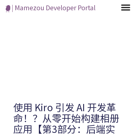
| Mamezou Developer Portal
Machine Learning / Generative AI
Development Environment
Agile Development
Micro Service
Container
Frontend
Modeling
Analytics
Learning
Robotics
Testing
Events
CI/CD
Blogs
OSS
IoT
使用 Kiro 引发 AI 开发革
命！？从零开始构建相册
应用【第3部分：后端实