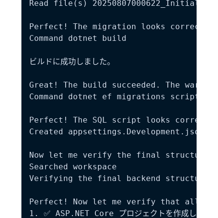
Read file(s) 20250807000622_InitialCrea
Perfect! The migration looks correct. N
Command dotnet build

ビルドに成功しました。

Great! The build succeeded. The warnin
Command dotnet ef migrations script

Perfect! The SQL script looks correct a
Created appsettings.Development.json

Now let me verify the final structure o
Searched workspace

Verifying the final backend structure a
Perfect! Now let me verify that all the
1. ✅ ASP.NET Core プロジェクトを作成し、Enti