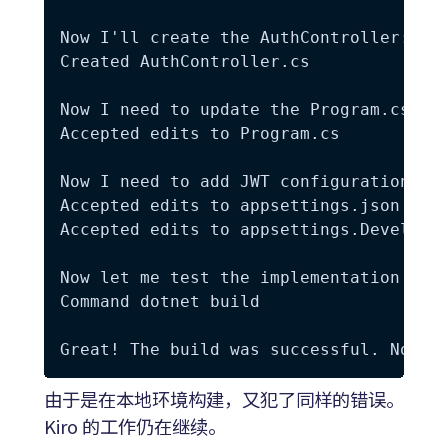
Now I'll create the AuthController:

Created AuthController.cs

Now I need to update the Program.cs to 
Accepted edits to Program.cs

Now I need to add JWT configuration to 
Accepted edits to appsettings.json

Accepted edits to appsettings.Developme
Now let me test the implementation by b
Command dotnet build

由于是在本地环境构建，又犯了同样的错误。
Kiro 的工作仍在继续。