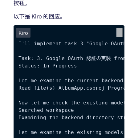
按钮。
以下是 Kiro 的回应。
Kiro
I'll implement task 3 "Google OAuth 認証
Task: 3. Google OAuth 認証の実装 from  tas
Status: In Progress

Let me examine the current backend stru
Read file(s) AlbumApp.csproj Program.cs
Now let me check the existing models an
Searched workspace

Examining the backend directory structu
Let me examine the existing models and 