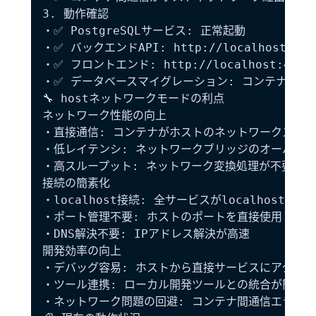
3. 動作確認

・✅ PostgreSQLサービス: 正常起動

・✅ バックエンドAPI: http://localhost:50
・✅ フロントエンド: http://localhost:420
・✅ データベースマイグレーション: コンテナ内から
🔧 hostネットワークモードの利点

ネットワーク性能の向上

・直接通信: コンテナがホストのネットワークスタッ
・低レイテンシ: ネットワークブリッジのオーバーヘ
・高スループット: ネットワーク変換処理が不要

接続の簡素化

・localhost接続: 全サービスがlocalhostで相互
・ポート管理不要: ホストのポートを直接使用

・DNS解決不要: IPアドレス解決が高速

開発効率の向上

・デバッグ容易: ホストから直接サービスにアクセス
・ツール連携: ローカル開発ツールとの統合が簡単

・ネットワーク問題の回避: コンテナ間通信エラーの