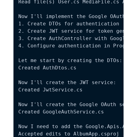
Read file(s) User.cs MediaFile.cs Album
Now I'll implement the Google OAuth aut
1. Create DTOs for authentication

2. Create JWT service for token generat
3. Create AuthController with Google OA
4. Configure authentication in Program.
Let me start by creating the DTOs:

Created AuthDtos.cs

Now I'll create the JWT service:

Created JwtService.cs

Now I'll create the Google OAuth servic
Created GoogleAuthService.cs

Now I need to add the Google.Apis.Auth 
Accepted edits to AlbumApp.csproj
