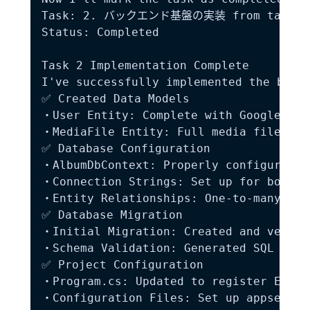
Task: 2. バックエンド基盤の実装 from tasks.m
Status: Completed

Task 2 Implementation Complete

I've successfully implemented the backe
✅ Created Data Models

・User Entity: Complete with Google OAu
・MediaFile Entity: Full media file met
✅ Database Configuration

・AlbumDbContext: Properly configured w
・Connection Strings: Set up for both de
・Entity Relationships: One-to-many rel
✅ Database Migration

・Initial Migration: Created and verifie
・Schema Validation: Generated SQL scri
✅ Project Configuration

・Program.cs: Updated to register Entity
・Configuration Files: Set up appsettin