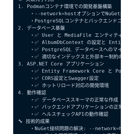
1. Podmanコンテナ環境での開発基盤構築

    ・--network=hostオプションでNuGet接続
    ・PostgreSQLコンテナとバックエンドコンテ
2. データベース基盤

    ・✅ User と MediaFile エンティティの定義
    ・✅ AlbumDbContext の設定と Entity Fr
    ・✅ PostgreSQL データベースへのマイグレ
    ・✅ 適切なインデックスと外部キー制約の設定

3. ASP.NET Core アプリケーション

    ・✅ Entity Framework Core と Postg
    ・✅ CORS設定とSwagger設定

    ・✅ ホットリロード対応の開発環境

4. 動作確認

    ・✅ データベーススキーマの正常な作成

    ・✅ バックエンドアプリケーションの正常起動

    ・✅ ヘルスチェックAPIの動作確認

🔧 技術的成果

    ・NuGet接続問題の解決: --network=hos