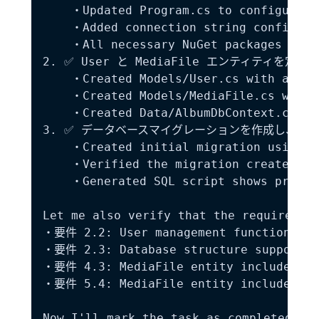
    ・Updated Program.cs to configure En
    ・Added connection string configurat
    ・All necessary NuGet packages are a
2. ✅ User と MediaFile エンティティを定義し
    ・Created Models/User.cs with all r
    ・Created Models/MediaFile.cs with 
    ・Created Data/AlbumDbContext.cs wi
3. ✅ データベースマイグレーションを作成し、初期
    ・Created initial migration using do
    ・Verified the migration creates the
    ・Generated SQL script shows proper
Let me also verify that the requirement
・要件 2.2: User management functionality
・要件 2.3: Database structure supports u
・要件 4.3: MediaFile entity includes fil
・要件 5.4: MediaFile entity includes thu
Now I'll mark the task as completed:
