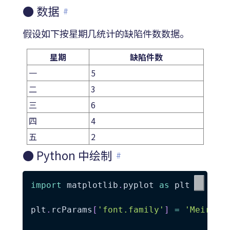
● 数据
#
假设如下按星期几统计的缺陷件数数据。
星期
缺陷件数
一
5
二
3
三
6
四
4
五
2
● Python 中绘制
#
import
 matplotlib
.
pyplot 
as
 plt

plt
.
rcParams
[
'font.family'
]
=
'Meiryo'