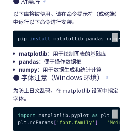
● 所需库
#
以下库将被使用。请在命令提示符（或终端）
中运行以下命令进行安装。
pip 
install
matplotlib
：用于绘制图表的基础库
pandas
：便于操作数据框
numpy
：用于数据生成和统计计算
● 字体注意（Windows 环境）
#
为防止日文乱码，在 matplotlib 设置中指定
字体。
import
 matplotlib
.
pyplot 
as
 plt

plt
.
rcParams
[
'font.family'
]
=
'Meiryo'