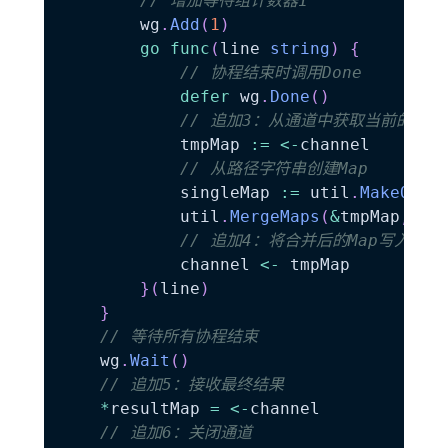
// 增加等待组计数器1
		wg
.
Add
(
1
)
go
func
(
line 
string
)
{
// 协程结束时调用Done
defer
 wg
.
Done
(
)
// 追加3：从通道中获取当前的Map
			tmpMap 
:=
<-
channel

// 从路径字符串创建Map
			singleMap 
:=
 util
.
MakeObje
			util
.
MergeMaps
(
&
tmpMap
,
 si
// 追加4：将合并后的Map写入通道
			channel 
<-
 tmpMap

}
(
line
)
}
// 等待所有协程结束
	wg
.
Wait
(
)
// 追加5：接收最终结果
*
resultMap 
=
<-
channel

// 追加6：关闭通道