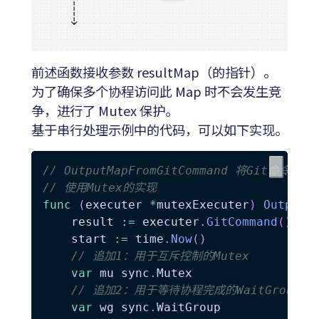
前述函数接收参数 resultMap（的指针）。
为了确保多个协程访问此 Map 时不会发生竞
争，进行了 Mutex 保护。
基于串行处理示例中的代码，可以如下实现。
// OutputMapFromGitCommand 将Git命令的
// 使用Mutex的实现
func
(
executer 
*
mutexExecuter
)
OutputM
	result 
:=
 executer
.
GitCommand
(
)
	start 
:=
 time
.
Now
(
)
// 追加1：用于互斥控制的Mutex
var
 mu sync
.
Mutex

// 追加2：用于等待协程完成的WaitGroup
var
 wg sync
.
WaitGroup
