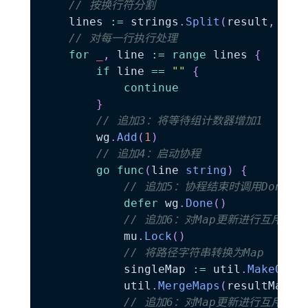
// 按换行符分割
	lines 
:=
 strings
.
Split
(
result
,
"\n
// 对每一行执行处理
for
_
,
 line 
:=
range
 lines 
{
if
 line 
==
""
{
continue
}
// 追加3：将等待组计数器增加1
		wg
.
Add
(
1
)
// 追加4：启动协程
go
func
(
line 
string
)
{
// 追加5：协程结束时调用Done
defer
 wg
.
Done
(
)
// 追加6：对Map更新进行互斥控制
			mu
.
Lock
(
)
// 将路径字符串转换为Map
			singleMap 
:=
 util
.
MakeObje
			util
.
MergeMaps
(
resultMap
,
 
// 追加6：对Map更新进行互斥控制