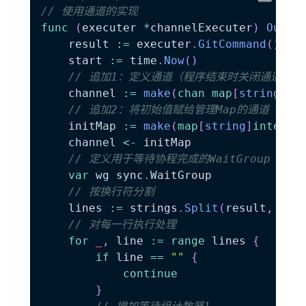
// 使用通道的实现
func
(
executer 
*
channelExecuter
)
Outpu
	result 
:=
 executer
.
GitCommand
(
)
	start 
:=
 time
.
Now
(
)
// 追加1：定义通道（程序结束时关闭通道）
	channel 
:=
make
(
chan
map
[
string
]
in
// 追加2：将初始值赋给管理Map的通道
	initMap 
:=
make
(
map
[
string
]
interfa
	channel 
<-
 initMap

// 定义用于等待协程完成的WaitGroup
var
 wg sync
.
WaitGroup

// 按换行符分割
	lines 
:=
 strings
.
Split
(
result
,
"\n
// 对每一行执行处理
for
_
,
 line 
:=
range
 lines 
{
if
 line 
==
""
{
continue
}