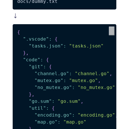
↓
{
".vscode"
:
{
"tasks.json"
:
"tasks.json"
}
,
"code"
:
{
"git"
:
{
"channel.go"
:
"channel.go"
,
"mutex.go"
:
"mutex.go"
,
"no_mutex.go"
:
"no_mutex.go"
}
,
"go.sum"
:
"go.sum"
,
"util"
:
{
"encoding.go"
:
"encoding.go"
,
"map.go"
:
"map.go"
}