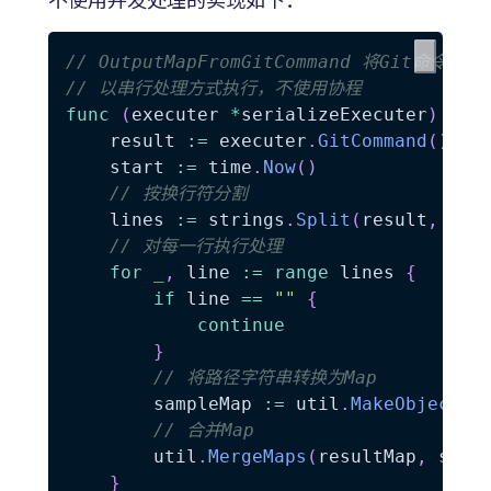
// OutputMapFromGitCommand 将Git命令的
// 以串行处理方式执行，不使用协程
func
(
executer 
*
serializeExecuter
)
Out
	result 
:=
 executer
.
GitCommand
(
)
	start 
:=
 time
.
Now
(
)
// 按换行符分割
	lines 
:=
 strings
.
Split
(
result
,
"\n
// 对每一行执行处理
for
_
,
 line 
:=
range
 lines 
{
if
 line 
==
""
{
continue
}
// 将路径字符串转换为Map
		sampleMap 
:=
 util
.
MakeObjectFr
// 合并Map
		util
.
MergeMaps
(
resultMap
,
 samp
}