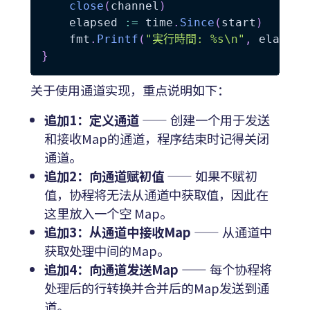
close
(
channel
)
	elapsed 
:=
 time
.
Since
(
start
)
	fmt
.
Printf
(
"実行時間: %s\n"
,
 elapsed
}
关于使用通道实现，重点说明如下：
追加1：定义通道
—— 创建一个用于发送
和接收Map的通道，程序结束时记得关闭
通道。
追加2：向通道赋初值
—— 如果不赋初
值，协程将无法从通道中获取值，因此在
这里放入一个空 Map。
追加3：从通道中接收Map
—— 从通道中
获取处理中间的Map。
追加4：向通道发送Map
—— 每个协程将
处理后的行转换并合并后的Map发送到通
道。