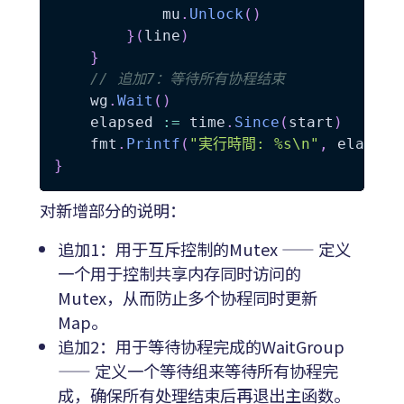
			mu
.
Unlock
(
)
}
(
line
)
}
// 追加7：等待所有协程结束
	wg
.
Wait
(
)
	elapsed 
:=
 time
.
Since
(
start
)
	fmt
.
Printf
(
"実行時間: %s\n"
,
 elapsed
}
对新增部分的说明：
追加1：用于互斥控制的Mutex —— 定义
一个用于控制共享内存同时访问的
Mutex，从而防止多个协程同时更新
Map。
追加2：用于等待协程完成的WaitGroup
—— 定义一个等待组来等待所有协程完
成，确保所有处理结束后再退出主函数。