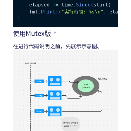
	elapsed 
:=
 time
.
Since
(
start
)
	fmt
.
Printf
(
"実行時間: %s\n"
,
 elapsed
}
使用Mutex版
#
在进行代码说明之前，先展示示意图。