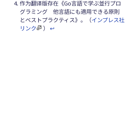
作为翻译版存在《Go言語で学ぶ並行プロ
グラミング 他言語にも適用できる原則
とベストプラクティス》。（
インプレス社
リンク
）
↩︎
#go
#並行処理