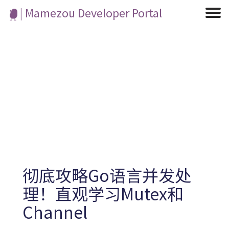
| Mamezou Developer Portal
Machine Learning / Generative AI
Development Environment
Agile Development
Micro Service
Container
Frontend
Modeling
Analytics
Learning
Robotics
Testing
Events
CI/CD
Blogs
OSS
IoT
彻底攻略Go语言并发处
理！直观学习Mutex和
Channel